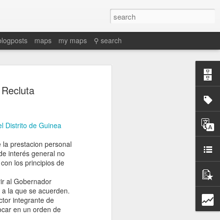
blogposts
maps
my maps
⚲ search
 Recluta
el Distrito de Guinea
la prestacion personal
de interés general no
con los principios de
ir al Gobernador
o a la que se acuerden.
tor integrante de
locar en un orden de