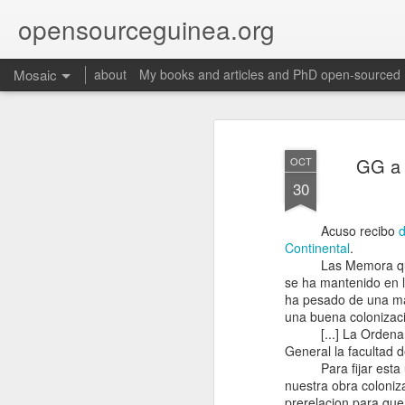
opensourceguinea.org
Mosaic
about
My books and articles and PhD open-sourced
GG a 
OCT
30
Acuso recibo
d
Continental
.
Las Memora que envi
se ha mantenido en l
ha pesado de una man
una buena colonizac
[...] La Ordenanza 
General la facultad 
Para fijar esta uni
nuestra obra coloniz
prerelacion para que n