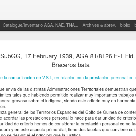
Catalogue/Inventario AGA, NAE, TNA...
Archives & abrev.
biblio
SubGG, 17 February 1939, AGA 81/8126 E-1 Fld.
Braceros bata
e la comunicacion de V.S.i., en relacion con la prestacion personal en 
Martino,
a de las distintas Administraciones Territoriales demuestran que 
Enrique. 2025.
imites tales que habiendo permitido realizar muy importantes trabajos 
“Proto-
era gravosa sobre el indigena, siendo este criterio muy en harmonia 
petroestado:
ión.
Especulación y
general de los Territorios Espanoles del Golfo de Guinea de confer
conflictos
de acordar las prestaciones personal lo hace para dar unidad de criteri
petroleros en el
dad de criterio hemos de considerar la prestación personal como fac
nacimiento de
adora y en este aspecto primordial, tiene dos facetas que conviene co
la geopolítica
o se desvirtué el principio que la justifica.