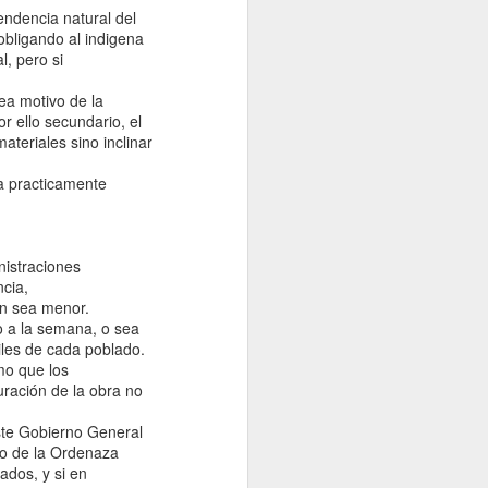
ndencia natural del
 obligando al indigena
l, pero si
a motivo de la
r ello secundario, el
teriales sino inclinar
a practicamente
nistraciones
cia,
ón sea menor.
 a la semana, o sea
iles de cada poblado.
mo que los
uración de la obra no
te Gobierno General
to de la Ordenaza
ados, y si en