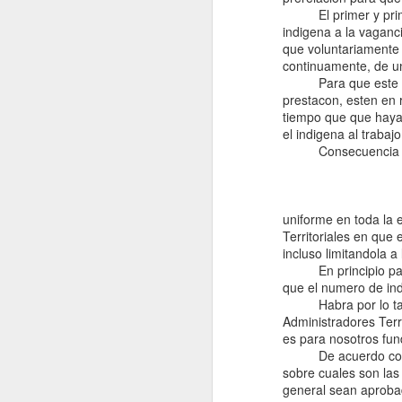
El primer y primordi
indigena a la vaganci
que voluntariamente n
continuamente, de un
Para que este fin s
prestacon, esten en 
tiempo que que haya 
el indigena al trabajo
Consecuencia oblig
uniforme en toda la 
Territoriales en que
Entrevista con
incluso limitandola 
la revista
En principio parece
Afroféminas
que el numero de ind
para el articulo
Habra por lo tanto,
"55 años del
Administradores Terr
Día
es para nosotros fun
Internacional
De acuerdo con los 
de la
sobre cuales son las
Eliminación de
general sean aprobad