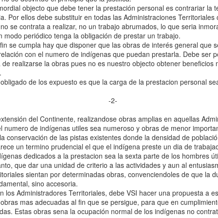
en la Guinea
al objecto que debe tener la prestación personal es contrariar la te
Ecuatorial
a. Por ellos debe substituir en todas las Administraciones Territoriales
independiente,
o se contrata a realizar, no un trabajo abrumados, lo que seria inmora
1969-1977.” In
 modo periódico tenga la obligación de prestar un trabajo.
Proceso y
e cumpla hay que disponer que las obras de interés general que se
legado de la
relación con el numero de indígenas que puedan prestarla. Debe ser po
descolonizació
de realizarse la obras pues no es nuestro objecto obtener beneficios ma
n española en
.
África, edited
ado de los expuesto es que la carga de la prestacion personal se
by Gonzalo
Álvarez
-2-
Chillida and
Juan Ignacio
extensión del Continente, realizandose obras amplias en aquellas Admi
Castien
 el numero de indígenas utiles sea numeroso y obras de menor importan
Maestro.
a la conservación de las pistas existentes donde la densidad de poblaci
Barcelona:
 un termino prudencial el que el indígena preste un dia de trabajao
Bellaterra.
ígenas dedicados a la prestacion sea la sexta parte de los hombres út
 que dar una unidad de criterio a las actividades y aun al entusias
(2025) “Proto-
itoriales sientan por determinadas obras, convenciendoles de que la d
petroestado:
damental, sino accesoria.
Especulación y
Administradores Territoriales, debe VSI hacer una propuesta a es
conflictos
 obras mas adecuadas al fin que se persigue, para que en cumplimien
petroleros en el
as. Estas obras sena la ocupación normal de los indígenas no contrat
nacimiento de la