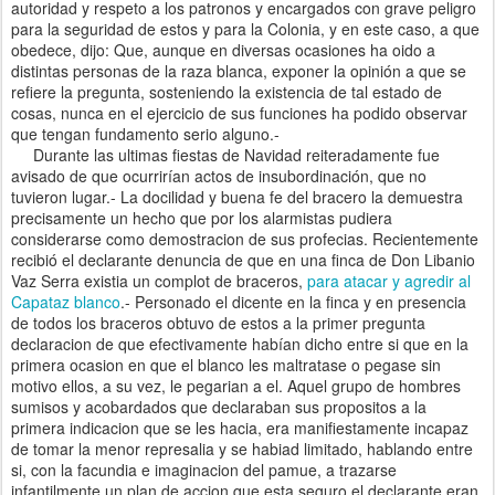
autoridad y respeto a los patronos y encargados con grave peligro
para la seguridad de estos y para la Colonia, y en este caso, a que
obedece, dijo: Que, aunque en diversas ocasiones ha oido a
distintas personas de la raza blanca, exponer la opinión a que se
refiere la pregunta, sosteniendo la existencia de tal estado de
cosas, nunca en el ejercicio de sus funciones ha podido observar
que tengan fundamento serio alguno.-
Durante las ultimas fiestas de Navidad reiteradamente fue
avisado de que ocurrirían actos de insubordinación, que no
tuvieron lugar.- La docilidad y buena fe del bracero la demuestra
precisamente un hecho que por los alarmistas pudiera
considerarse como demostracion de sus profecias. Recientemente
recibió el declarante denuncia de que en una finca de Don Libanio
Vaz Serra existia un complot de braceros,
para atacar y agredir al
Capataz blanco
.- Personado el dicente en la finca y en presencia
de todos los braceros obtuvo de estos a la primer pregunta
declaracion de que efectivamente habían dicho entre si que en la
primera ocasion en que el blanco les maltratase o pegase sin
motivo ellos, a su vez, le pegarian a el. Aquel grupo de hombres
sumisos y acobardados que declaraban sus propositos a la
primera indicacion que se les hacia, era manifiestamente incapaz
de tomar la menor represalia y se habiad limitado, hablando entre
si, con la facundia e imaginacion del pamue, a trazarse
infantilmente un plan de accion que esta seguro el declarante eran