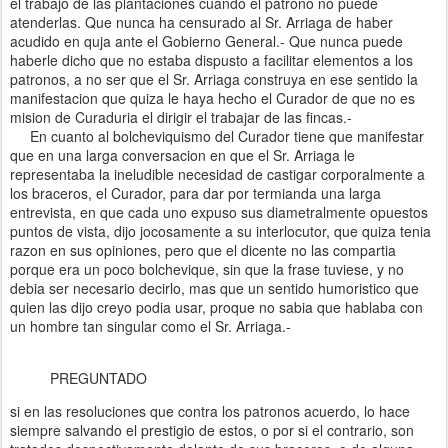
el trabajo de las plantaciones cuando el patrono no puede
atenderlas. Que nunca ha censurado al Sr. Arriaga de haber
acudido en quja ante el Gobierno General.- Que nunca puede
haberle dicho que no estaba dispusto a facilitar elementos a los
patronos, a no ser que el Sr. Arriaga construya en ese sentido la
manifestacion que quiza le haya hecho el Curador de que no es
mision de Curaduria el dirigir el trabajar de las fincas.-
En cuanto al bolcheviquismo del Curador tiene que manifestar
que en una larga conversacion en que el Sr. Arriaga le
representaba la ineludible necesidad de castigar corporalmente a
los braceros, el Curador, para dar por termianda una larga
entrevista, en que cada uno expuso sus diametralmente opuestos
puntos de vista, dijo jocosamente a su interlocutor, que quiza tenia
razon en sus opiniones, pero que el dicente no las compartia
porque era un poco bolchevique, sin que la frase tuviese, y no
debia ser necesario decirlo, mas que un sentido humoristico que
quien las dijo creyo podia usar, proque no sabia que hablaba con
un hombre tan singular como el Sr. Arriaga.-
PREGUNTADO
si en las resoluciones que contra los patronos acuerdo, lo hace
siempre salvando el prestigio de estos, o por si el contrario, son