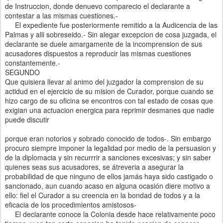
de Instruccion, donde denuevo comparecio el declarante a
contestar a las mismas cuestiones.-
El expediente fue posteriormente remitido a la Audicencia de las
Palmas y alli sobreseido.- Sin alegar excepcion de cosa juzgada, el
declarante se duele amargamente de la incomprension de sus
acusadores dispuestos a reproducir las mismas cuestiones
constantemente.-
SEGUNDO
Que quisiera llevar al animo del juzgador la comprension de su
actidud en el ejercicio de su mision de Curador, porque cuando se
hizo cargo de su oficina se encontros con tal estado de cosas que
exigian una actuacion energica para reprimir desmanes que nadie
puede discutir
porque eran notorios y sobrado conocido de todos-. Sin embargo
procuro siempre imponer la legalidad por medio de la persuasion y
de la diplomacia y sin recurrrir a sanciones excesivas; y sin saber
quienes seas sus acusadores, se átreveria a asegurar la
probabilidad de que ninguno de ellos jamás haya sido castigado o
sancionado, aun cuando acaso en alguna ocasión diere motivo a
ello: fiel el Curador a su creencia en la bondad de todos y a la
eficacia de los procedimientos amistosos-
El declarante conoce la Colonia desde hace relativamente poco