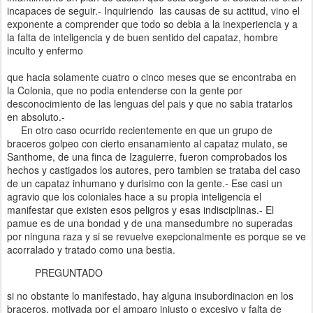
incapaces de seguir.- Inquiriendo las causas de su actitud, vino el
exponente a comprender que todo so debia a la inexperiencia y a
la falta de inteligencia y de buen sentido del capataz, hombre
inculto y enfermo
que hacia solamente cuatro o cinco meses que se encontraba en
la Colonia, que no podia entenderse con la gente por
desconocimiento de las lenguas del pais y que no sabia tratarlos
en absoluto.-
En otro caso ocurrido recientemente en que un grupo de
braceros golpeo con cierto ensanamiento al capataz mulato, se
Santhome, de una finca de Izaguierre, fueron comprobados los
hechos y castigados los autores, pero tambien se trataba del caso
de un capataz inhumano y durisimo con la gente.- Ese casi un
agravio que los coloniales hace a su propia inteligencia el
manifestar que existen esos peligros y esas indisciplinas.- El
pamue es de una bondad y de una mansedumbre no superadas
por ninguna raza y si se revuelve exepcionalmente es porque se ve
acorralado y tratado como una bestia.
PREGUNTADO
si no obstante lo manifestado, hay alguna insubordinacion en los
braceros, motivada por el amparo injusto o excesivo y falta de