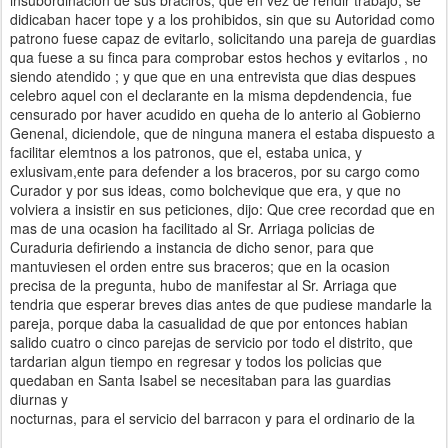
insubordinación de sus braciros, que en vez de rendir trabajo, se
didicaban hacer tope y a los prohibidos, sin que su Autoridad como
patrono fuese capaz de evitarlo, solicitando una pareja de guardias
qua fuese a su finca para comprobar estos hechos y evitarlos , no
siendo atendido ; y que que en una entrevista que dias despues
celebro aquel con el declarante en la misma depdendencia, fue
censurado por haver acudido en queha de lo anterio al Gobierno
Genenal, diciendole, que de ninguna manera el estaba dispuesto a
facilitar elemtnos a los patronos, que el, estaba unica, y
exlusivam,ente para defender a los braceros, por su cargo como
Curador y por sus ideas, como bolchevique que era, y que no
volviera a insistir en sus peticiones, dijo: Que cree recordad que en
mas de una ocasion ha facilitado al Sr. Arriaga policias de
Curaduria defiriendo a instancia de dicho senor, para que
mantuviesen el orden entre sus braceros; que en la ocasion
precisa de la pregunta, hubo de manifestar al Sr. Arriaga que
tendria que esperar breves dias antes de que pudiese mandarle la
pareja, porque daba la casualidad de que por entonces habian
salido cuatro o cinco parejas de servicio por todo el distrito, que
tardarian algun tiempo en regresar y todos los policias que
quedaban en Santa Isabel se necesitaban para las guardias
diurnas y
nocturnas, para el servicio del barracon y para el ordinario de la