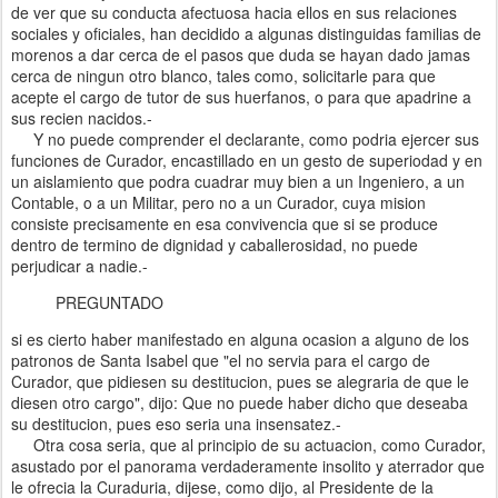
de ver que su conducta afectuosa hacia ellos en sus relaciones
sociales y oficiales, han decidido a algunas distinguidas familias de
morenos a dar cerca de el pasos que duda se hayan dado jamas
cerca de ningun otro blanco, tales como, solicitarle para que
acepte el cargo de tutor de sus huerfanos, o para que apadrine a
sus recien nacidos.-
Y no puede comprender el declarante, como podria ejercer sus
funciones de Curador, encastillado en un gesto de superiodad y en
un aislamiento que podra cuadrar muy bien a un Ingeniero, a un
Contable, o a un Militar, pero no a un Curador, cuya mision
consiste precisamente en esa convivencia que si se produce
dentro de termino de dignidad y caballerosidad, no puede
perjudicar a nadie.-
PREGUNTADO
si es cierto haber manifestado en alguna ocasion a alguno de los
patronos de Santa Isabel que "el no servia para el cargo de
Curador, que pidiesen su destitucion, pues se alegraria de que le
diesen otro cargo", dijo: Que no puede haber dicho que deseaba
su destitucion, pues eso seria una insensatez.-
Otra cosa seria, que al principio de su actuacion, como Curador,
asustado por el panorama verdaderamente insolito y aterrador que
le ofrecia la Curaduria, dijese, como dijo, al Presidente de la