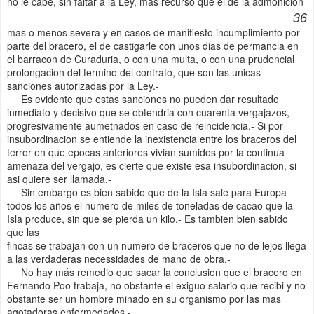
no le cabe, sin faltar a la Ley, mas recurso que el de la admonicion
36
mas o menos severa y en casos de manifiesto incumplimiento por
parte del bracero, el de castigarle con unos dias de permancia en
el barracon de Curaduria, o con una multa, o con una prudencial
prolongacion del termino del contrato, que son las unicas
sanciones autorizadas por la Ley.-
Es evidente que estas sanciones no pueden dar resultado
inmediato y decisivo que se obtendria con cuarenta vergajazos,
progresivamente aumetnados en caso de reincidencia.- Si por
insubordinacion se entiende la inexistencia entre los braceros del
terror en que epocas anteriores vivian sumidos por la continua
amenaza del vergajo, es cierte que existe esa insubordinacion, si
asi quiere ser llamada.-
Sin embargo es bien sabido que de la Isla sale para Europa
todos los años el numero de miles de toneladas de cacao que la
Isla produce, sin que se pierda un kilo.- Es tambien bien sabido
que las
fincas se trabajan con un numero de braceros que no de lejos llega
a las verdaderas necessidades de mano de obra.-
No hay más remedio que sacar la conclusion que el bracero en
Fernando Poo trabaja, no obstante el exiguo salario que recibi y no
obstante ser un hombre minado en su organismo por las mas
agotadoras enfermedades.-