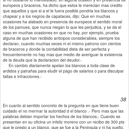
europeos y braceros, ha dicho que estos le merecian mas credito
que aquellos y que si a el le fuera posible pondria los blancos y
chapear y a los negros de capataces, dijo: Que en muchas
ocasiones ha alabado en presencia de europeos el sentido moral
de los pamues, que nunca niegan lo que les perjudica, y se da el
caso en muchas ocasiones en que no hay, por ejemplo, prueba
alguna de que han recibido anticipos considerables, siempre los
declaran, cuando muchas veces ni el mismo patrono con cientos
de braceros y donde la contabilidad dista de ser perfecta y
frecuentemente no hay mas que medio de averiguar la existencia
de la deuda que la declaracion del deudor.-
En cambio diariamente apelan los blancos a toda clase de
ardidos y patrañas para eludir el pago de salarios o para disculpar
faltas e infracciones.-
38
En cuanto al sentido concreto de la pregunta en que tiene buen
cuidado el no mermar la autoridad d el blanco .- Pero mas que las
palabras debian importar los hechos de los blancos,- Cuando se
presentan en su oficina un infeliz moreno con un recibo de 300 pts
que le presto a un blanco, que se fue a la Peninsula y ni ha vuelto,