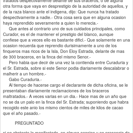
tratados despectivamente delante de sus braceros, o de alguna
otra forma que vaya en desprestigio de la autoridad de aquellos, y
de la raza blanco ante el indigena, dijo: Que nunca ha tratado
despectivamente a nadie.- Otra cosa sera que en alguna ocasion
haya reprendido severamente a quien lo merecia.-
Que antes al contrario uno de sus cuidados principales, como
Curador, es el de mantener el prestigio del blanco, aunque
confiese que a veces ello es bastante dificl.- Que solamente en una
ocasion recuerda que reprendio durisimamente a uno de los
finqueros mas ricos de la Isla, Don Eloy Estrada, delante de mas
de 300 braceros, en la finca del mismo Senor.-
Pero habia que decir de una vez la contienda entre Curaduria y
el Sr. Estrada, sobre si este Senor podia diariamente descalabrar o
malherir a un hombre.-
Gabo Curaduria.-
Al tiempo de hacerse cargo el declarante de dicha oficina, se le
presentaban diariamente reclamaciones de los braceros
maltratados.- A veces varias en un dia.- Hace mas de un año que
no se da un palo en la finca del Sr. Estrada; suponiendo que habra
recogido este anio los mismo cientos de miles de kilos de cacao
que el año pasado.-
PREGUNTADO
si no obstante lo manifestado, en alguna ocasion y en presencia de