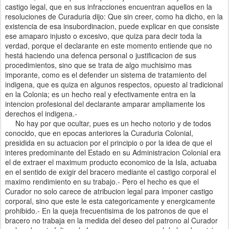
castigo legal, que en sus infracciones encuentran aquellos en la
resoluciones de Curaduria dijo: Que sin creer, como ha dicho, en la
existencia de esa insubordinacion, puede explicar en que consiste
ese amaparo injusto o excesivo, que quiza para decir toda la
verdad, porque el declarante en este momento entiende que no
hestá haciendo una defenca personal o justificacion de sus
procedimientos, sino que se trata de algo muchisimo mas
imporante, como es el defender un sistema de tratamiento del
indigena, que es quiza en algunos respectos, opuesto al tradicional
en la Colonia; es un hecho real y efectivamente entra en la
intencion profesional del declarante amparar ampliamente los
derechos el indigena.-
No hay por que ocultar, pues es un hecho notorio y de todos
conocido, que en epocas anteriores la Curaduria Colonial,
presidida en su actuacion por el principio o por la idea de que el
interes predominante del Estado en su Administracion Colonial era
el de extraer el maximum producto economico de la Isla, actuaba
en el sentido de exigir del bracero mediante el castigo corporal el
maximo rendimiento en su trabajo.- Pero el hecho es que el
Curador no solo carece de atribucion legal para imponer castigo
corporal, sino que este le esta categoricamente y energicamente
prohibido.- En la queja frecuentisima de los patronos de que el
bracero no trabaja en la medida del deseo del patrono al Curador