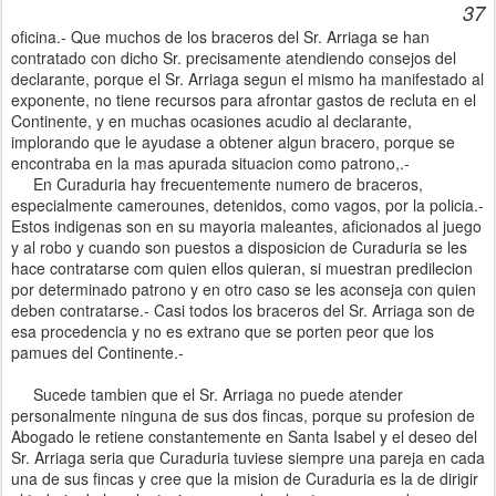
37
oficina.- Que muchos de los braceros del Sr. Arriaga se han
contratado con dicho Sr. precisamente atendiendo consejos del
declarante, porque el Sr. Arriaga segun el mismo ha manifestado al
exponente, no tiene recursos para afrontar gastos de recluta en el
Continente, y en muchas ocasiones acudio al declarante,
implorando que le ayudase a obtener algun bracero, porque se
encontraba en la mas apurada situacion como patrono,.-
En Curaduria hay frecuentemente numero de braceros,
especialmente camerounes, detenidos, como vagos, por la policia.-
Estos indigenas son en su mayoria maleantes, aficionados al juego
y al robo y cuando son puestos a disposicion de Curaduria se les
hace contratarse com quien ellos quieran, si muestran predilecion
por determinado patrono y en otro caso se les aconseja con quien
deben contratarse.- Casi todos los braceros del Sr. Arriaga son de
esa procedencia y no es extrano que se porten peor que los
pamues del Continente.-
Sucede tambien que el Sr. Arriaga no puede atender
personalmente ninguna de sus dos fincas, porque su profesion de
Abogado le retiene constantemente en Santa Isabel y el deseo del
Sr. Arriaga seria que Curaduria tuviese siempre una pareja en cada
una de sus fincas y cree que la mision de Curaduria es la de dirigir