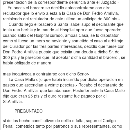
presentacion de la correspondiente denuncia ante el Juzgado.-
Entonces el bracero se decidio antecontratarse con otro
reclutador que lo envio a esta a la Casa de Don Pedro Amilivia,
recibiendo del reclutador de este ultimo un anticipo de 300 pts.-
Cuando llego el bracero a Santa Isabel supo el declarante que
tenia una herhia y lo mando al Hospital apra que fuese operado;
cuando salio del Hospital curado, ambas Casa, se lo disputaton
como si fuese un mero semoviente y sometido el caso al arbitraje
del Curador por las tres partes interesadas, decidio que fuese con
Don Pedro Amilivia puesto que existia una deuda a dicho Sr. de
300 pts y le parecion que, al aceptar dicha cantidad el bracero , se
había obligado de manera
mas inequivoca a contratarse con dicho Senor-.
La Casa Mallo dijo que habia incurrido por dicha operacion en
gastos que ascendian a veinte pesetas.- Recabo el declarante de
Don Pedro Amilivia que las abonase, Posterior ante la Casa Mallo
dijo que eran 25 pts y el duro restante fue pagado por el
Sr.Amilivia.
PREGUNTADO
si de los hecho constitutivos de delito o falta, segun el Codigo
Penal, cometidos tanto por patronos o sus representantes, como