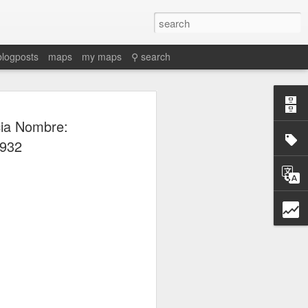
blogposts
maps
my maps
⚲ search
cia Nombre:
1932