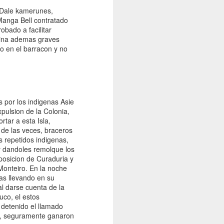
e Dale kamerunes,
 Manga Bell contratado
bado a facilitar
igina ademas graves
do en el barracon y no
s por los indigenas Asie
pulsion de la Colonia,
tar a esta Isla,
de las veces, braceros
Entrevista con la revista Afroféminas
s repetidos indigenas,
para el articulo "55 años del Día
 y dandoles remolque los
Internacional de la Eliminación de la
sposicion de Curaduria y
Discriminación Racial"
Monteiro. En la noche
cas llevando en su
citas incluida
al darse cuenta de la
aqui https://afrofeminas.com/2021/03/21/5
uco, el estos
5-anos-del-dia-internacional-de-la-
 detenido el llamado
eliminacion-de-la-discriminacion-racial/
es, seguramente ganaron