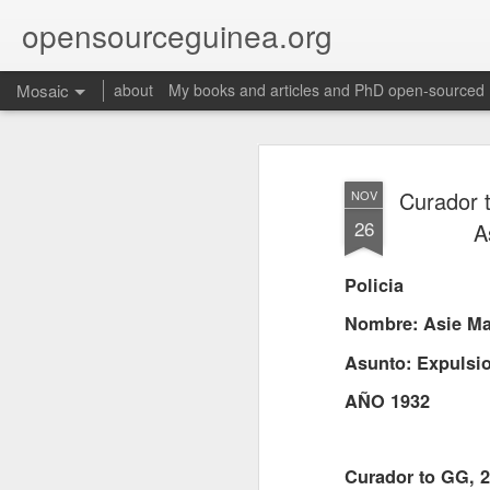
opensourceguinea.org
Mosaic
about
My books and articles and PhD open-sourced
Curador 
NOV
26
A
Policia
Nombre: Asie Ma
Asunto: Expulsi
AÑO 1932
Martino,
Curador to GG, 