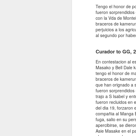
Enrique. 2025.
“Proto-
Tengo el honor de po
petroestado:
fueron sorprendidos 
Especulación y
con la Vda de Montei
conflictos
braceros de kamerun 
petroleros en el
perjuicios a los agr
nacimiento de
al segundo por habe
la geopolítica
en la Guinea
Curador to GG, 
Ecuatorial
independiente,
En contestacion al e
1969-1977.” In
Masako y Bell Dale k
Proceso y
tengo el honor de man
legado de la
braceros de kamerun 
descolonizació
que han orignado a su
n española en
fueron sorprendidos 
África, edited
trajo a S Isabel y en
by Gonzalo
fueron recluidos en 
Álvarez
del dia 19, forzaron
Chillida and
compañia al Manga Be
Juan Ignacio
fuga, salio en su pe
Castien
apercibirse, se dier
Maestro.
Asie Masake en el pa
Barcelona: