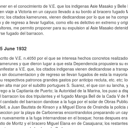
ner en el conocimiento de V.E. que los indigenas Asie Masako y Bell
en viaje a Victoria en un cayuco llevado a su bordo al bracero fugado
ro; los citados kamerunes, vienen dedicandose por lo que se ha compro
y de regreso a llevar fugafos, como ello es delictivo en extremo y or
icultores, me permito proponer para su expulsion al Asie Masako deteni
rse fugado del barracon.
25 June 1932
scrito de V.E. n.4050 por el que se interesa hechos concretos realizado
amerunes y que dieron lugar a que esta Dependencia propusiera su ex
ifestar a V.E. que, los citados indigenas vienen dedicandose a transpor
sin documentacion y de regreso se llevan fugados de esta la mayoria 
 respectivos patronos grandes gastos por anticipo recluta, etc. etc; lo
en alta mar por el subdito portugues S. Suarez, el que con su lancha,
trego a la Captiania de Puerto; la Autoridad de la Marina, los puso a di
el barracon los dos tripulantes y el fugado Manga Bell de la Cada V de 
 el candado del barracon dandose a la fuga por el solar de Obras Publi
ll, a Juan Bautista de Kinson y a Miguel Elona de Onsindia la policia 
rseccion por la playa de Carboneras encontrandolos preparando un cay
on nuevamente a la fuga internandose en el bosque; horas despues era
tio de Moritz y el bracero Miguel Elana en de Casajuana; los restant