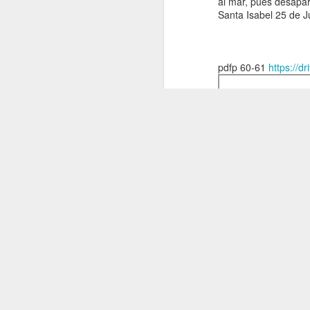
al mar, pues desapar
Bellaterra.
Santa Isabel 25 de 
(2025) “Proto-
petroestado:
Especulación y
pdfp 60-61
https://
conflictos
petroleros en el
nacimiento de la
geopolítica en la
Guinea Ecuatorial
independiente,
1969-1977,” In
Proceso y legado
de la
descolonización
española en
África: Tomo I.