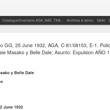
Catalogue/Inventario AGA, NAE, TNA...
Archives & abrev.
biblio
to GG, 25 June 1932, AGA, C-81/08153, E-1. Poli
sie Masako y Belle Dale; Asunto: Expulsion AÑO 
sako y Belle Dale
on
22 June 1932