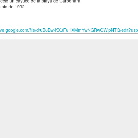
ecio un cayuco de la playa de Carbonara.
Junio de 1932
drive.google.com/file/d/0B6Bw-KX3F6HXMmYwNGRwQWlpNTQ/edit?usp