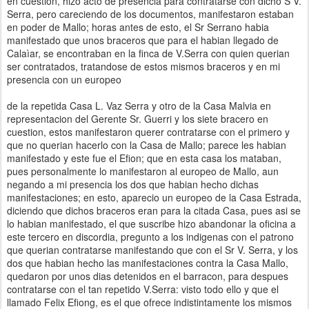
en cuestion, hizo acto de presencia para contratarse con dicho S V.
Serra, pero careciendo de los documentos, manifestaron estaban
en poder de Mallo; horas antes de esto, el Sr Serrano habia
manifestado que unos braceros que para el habian llegado de
Calaìar, se encontraban en la finca de V.Serra con quien querian
ser contratados, tratandose de estos mismos braceros y en mi
presencia con un europeo
de la repetida Casa L. Vaz Serra y otro de la Casa Malvia en
representacion del Gerente Sr. Guerri y los siete bracero en
cuestion, estos manifestaron querer contratarse con el primero y
que no querian hacerlo con la Casa de Mallo; parece les habian
manifestado y este fue el Efion; que en esta casa los mataban,
pues personalmente lo manifestaron al europeo de Mallo, aun
negando a mi presencia los dos que habian hecho dichas
manifestaciones; en esto, aparecio un europeo de la Casa Estrada,
diciendo que dichos braceros eran para la citada Casa, pues asi se
lo habian manifestado, el que suscribe hizo abandonar la oficina a
este tercero en discordia, pregunto a los indigenas con el patrono
que querian contratarse manifestando que con el Sr V. Serra, y los
dos que habian hecho las manifestaciones contra la Casa Mallo,
quedaron por unos dias detenidos en el barracon, para despues
contratarse con el tan repetido V.Serra: visto todo ello y que el
llamado Felix Efiong, es el que ofrece indistintamente los mismos