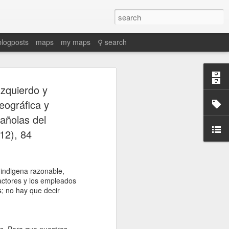
blogposts
maps
my maps
⚲ search
zquierdo y
eográfica y
pañolas del
12), 84
 indigena razonable,
factores y los empleados
; no hay que decir