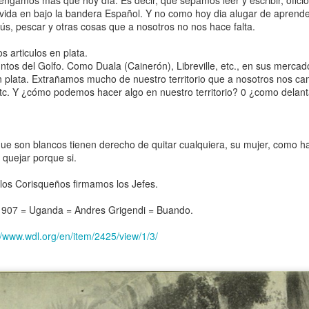
gamos mas que hoy día. Es decir, que sepamos leer y escribir, oficio
 vida en bajo la bandera Español. Y no como hoy dia alugar de aprende
, pescar y otras cosas que a nosotros no nos hace falta.
s articulos en plata.
ntos del Golfo. Como Duala (Cainerón), Libreville, etc., en sus mercad
n plata. Extrañamos mucho de nuestro territorio que a nosotros nos c
 etc. Y ¿cómo podemos hacer algo en nuestro territorio? 0 ¿como dela
e son blancos tienen derecho de quitar cualquiera, su mujer, como h
 quejar porque si.
los Corisqueños ﬁrmamos los Jefes.
 1907 = Uganda = Andres Grigendi = Buando.
//www.wdl.org/en/item/2425/view/1/3/