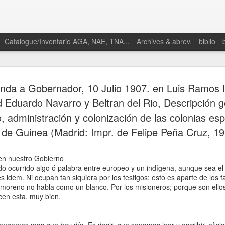
Catalogue/Inventario AGA, NAE, TNA...
Archives & abrev.
biblio
da a Gobernador, 10 Julio 1907. en Luis Ramos I
d Eduardo Navarro y Beltran del Rio, Descripción g
, administración y colonización de las colonias es
 de Guinea (Madrid: Impr. de Felipe Peña Cruz, 19
ia en nuestro Gobierno
do ocurrido algo ó palabra entre europeo y un indígena, aunque sea el
s idem. Ni ocupan tan siquiera por los testigos; esto es aparte de los 
moreno no habla como un blanco. Por los misioneros; porque son ellos
cen esta. muy bien.