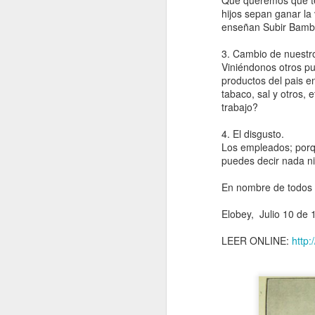
Que queremos que ten
petroestado: Especulación y
hijos sepan ganar la
conflictos petroleros en el
enseñan Subir Bambús
nacimiento de la geopolítica en la
Guinea Ecuatorial independiente,
3. Cambio de nuestro
1969-1977.” In Proceso y legado de
Viniéndonos otros pu
la descolonización española en
productos del pais e
África, edited by Gonzalo Álvarez
tabaco, sal y otros,
Chillida and Juan Ignacio Castien
trabajo?
Maestro. Barcelona: Bellaterra.
(2025) “Proto-petroestado: Especulación y
4. El disgusto.
conflictos petroleros en el nacimiento de
Los empleados; porqu
puedes decir nada ni
la geopolítica en la Guinea Ecuatorial
independiente, 1969-1977,” In Proceso y
En nombre de todos 
legado de la descolonización española en
África: Tomo I.
Elobey, Julio 10 de
LEER ONLINE:
http: