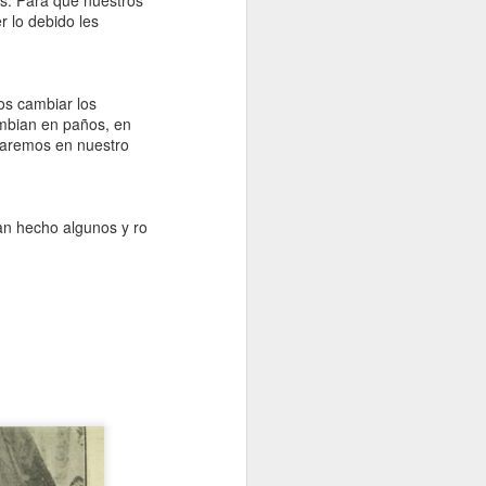
s. Para que nuestros
r lo debido les
os cambiar los
ambian en paños, en
ntaremos en nuestro
an hecho algunos y ro
Entrevista con la revista Afroféminas
para el articulo "55 años del Día
Internacional de la Eliminación de la
Discriminación Racial"
citas incluida
aqui https://afrofeminas.com/2021/03/21/5
5-anos-del-dia-internacional-de-la-
eliminacion-de-la-discriminacion-racial/