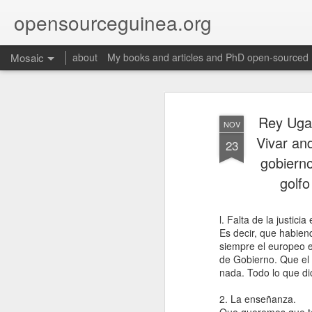
opensourceguinea.org
Mosaic
about
My books and articles and PhD open-sourced
Rey Ugan
NOV
Vivar an
23
gobierno
golfo
l. Falta de la justic
Es decir, que habien
siempre el europeo e
de Gobierno. Que el 
nada. Todo lo que di
2. La enseñanza.
Martino, Enrique. 2025. “Proto-