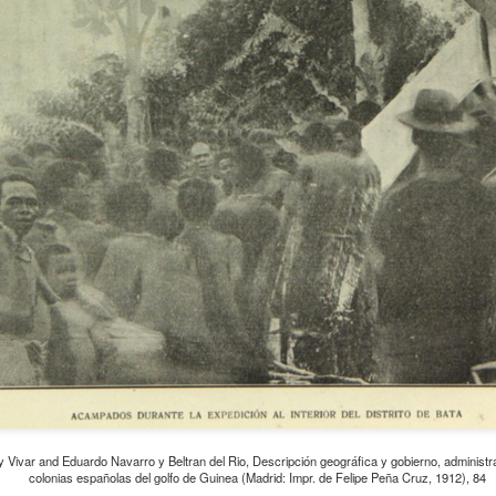
 Vivar and Eduardo Navarro y Beltran del Rio, Descripción geográfica y gobierno, administra
colonias españolas del golfo de Guinea (Madrid: Impr. de Felipe Peña Cruz, 1912), 84