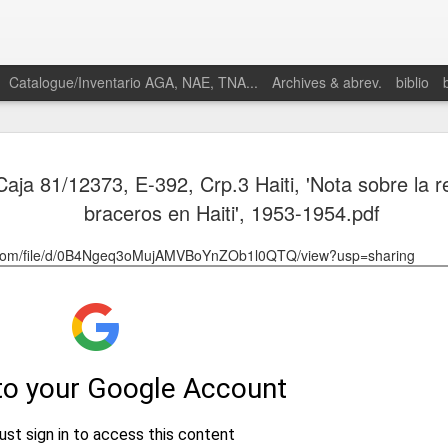
Catalogue/Inventario AGA, NAE, TNA...
Archives & abrev.
biblio
aja 81/12373, E-392, Crp.3 Haiti, 'Nota sobre la r
braceros en Haiti', 1953-1954.pdf
le.com/file/d/0B4Ngeq3oMujAMVBoYnZOb1l0QTQ/view?usp=sharing
Martino,
Enrique. 2025.
“Proto-
petroestado:
Especulación y
conflictos
petroleros en el
nacimiento de
la geopolítica