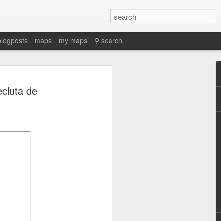
blogposts
maps
my maps
⚲ search
ecluta de