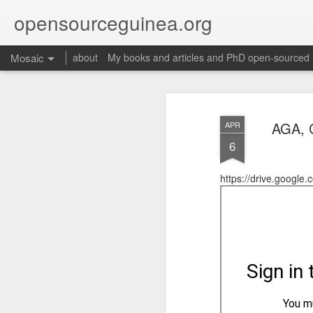
opensourceguinea.org
Mosaic
about
My books and articles and PhD open-sourced
AGA, C
APR
6
https://drive.goog