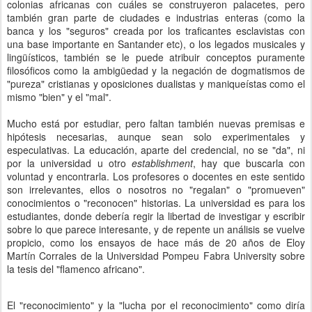
colonias africanas con cuáles se construyeron palacetes, pero
también gran parte de ciudades e industrias enteras (como la
banca y los "seguros" creada por los traficantes esclavistas con
una base importante en Santander etc), o los legados musicales y
lingüísticos, también se le puede atribuir conceptos puramente
filosóficos como la ambigüedad y la negación de dogmatismos de
"pureza" cristianas y oposiciones dualistas y maniqueístas como el
mismo "bien" y el "mal".
Mucho está por estudiar, pero faltan también nuevas premisas e
hipótesis necesarias, aunque sean solo experimentales y
especulativas. La educación, aparte del credencial, no se "da", ni
por la universidad u otro
establishment
, hay que buscarla con
voluntad y encontrarla. Los profesores o docentes en este sentido
son irrelevantes, ellos o nosotros no "regalan" o "promueven"
conocimientos o "reconocen" historias. La universidad es para los
estudiantes, donde debería regir la libertad de investigar y escribir
sobre lo que parece interesante, y de repente un análisis se vuelve
propicio, como los ensayos de hace más de 20 años de Eloy
Martín Corrales de la Universidad Pompeu Fabra University sobre
la tesis del "flamenco africano".
El "reconocimiento" y la "lucha por el reconocimiento" como diría