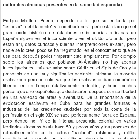
culturales africanas presentes en la sociedad española).
Enrique Martino: Bueno, depende de lo que se entienda por
"estudiar" "debidamente" y "contribuciones", pero está claro que el
gran fondo histórico de relaciones e influencias africanas en
España siguen en el inconsciente o en el olvido profundo, pero
están ahí, datos curiosos y buenas interpretaciones existen, pero
nadie se lo cree, poco se ha "registrado" en el conocimiento que se
usa para después poder "impartir" este ampliamente. Por ejemplo
sobre los africanos que poblaron Al-Ándalus no hay apenas
investigaciones, más se sabe sobre Cádiz en el Siglo de Oro y la
presencia de una muy significativa población africana, la mayoría
esclavizada pero no solo, ya que los esclavos podían comprar su
libertad en un tiempo relativamente reducido, y hubo muchos
personajes afro-españoles que destacaron después con su libertad
en una variedad de artes y aventuras. De la importancia de la
explotación esclavista en Cuba para las grandes fortunas e
industrias de las crecientes ciudades por toda la costa de la
península en el siglo XIX se sabe perfectamente fuera de España,
pero dentro no. Y de la intensa presencia colonial en varios
territorios africanos hasta hace 50 y pocos años y los procesos de
retroalimentación en la cultura "nacional", misionera y militar
española ni te cuento. En los últimos cinco años ha cambiado