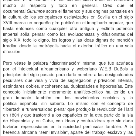
mucho al respecto y todo en general. Creo que el
documental
Gurumbe
sobre el flamenco y sus origines parciales en
la cultura de los senegaleses esclavizados en Sevilla en el siglo
XVIII marca un pequeño giro publicó en el imaginario popular, que
hasta entonces como cualquier otra antigua y extinta potencia
imperial solía pensar como los evolucionistas y difusionistas del
siglo XIX, todo lo digno, los logros y las ideas dignas de mención
irradian desde la metrópolis hacia el exterior, tráfico en una sola
dirección.
Pero véase la palabra "discriminación" misma, que fue acuñada
por el intelectual afroamericano y weberiano W.E.B DuBois a
principios del siglo pasado para darle nombre a las desigualdades
peculiares que veía y vivía de segregación y privación intensa,
estándares dobles, incoherencias, duplicidades e hipocresías. Este
concepto inicialmente meramente analítico-critico ha tenido un
gran impacto también en los movimientos sociales y la
política española, sin saberlo. Lo mismo con el concepto de
"libertad" e "universalidad plena" que produjo la revolución de Haití
en 1804 y que trastornó a los españoles en la otra parte de la isla
de Hispaniola y en Cuba, con ideas y contra-ideas que sin duda
tuvieron repercusiones en la sociedad peninsular también. A la
herencia africana "semi-invisible", aparte del trabajo esclavo y las