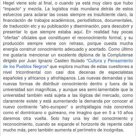
Hegel viene solo al final, o cuando ya está muy claro que hubo
"impacto" y mezcla. La logística más mundana detrás de estos
esfuerzos para aclarar las cosas siempre es insuficiente claro, la
financiación de trabajos académicos, periodísticos, documentales,
de traducción etc y su publicación y diseminación, para descubrir y
presentar lo que siempre estaba aquí. En realidad hay pocas
"ofertas" oficiales que constituyen el reconocimiento formal, y su
producción siempre viene con retraso, porque cuesta mucha
energía construir conocimiento adecuado y acertado. Como último
me gustaría mencionar un excelente diploma de la Complutense
dirigido por Juan Ignacio Castien titulado "
Cultura y Pensamiento
de los Pueblos Negros
" que explora muchas de estas cuestiones a
nivel tricontinental con casi dos decenas de especialistas
españoles y africanos y afrohispanos. Las nuevas demandas y las
nuevas formas de distribuir conocimiento dentro y fuera de la
universidad son magníficas, y aunque sea semi-lamentable que la
universidad también está sujeta a las lógicas del mercado, como
claramente existe y está aumentando la demanda por conocer al
nuevo continente "afro-europeo" o archipiélagos más concretos
como el dominicano o guineano, me imagino que en 5 a 10 años
daremos otra vuelta. Solo hay una ley del conocimiento y
reconocimiento, cuando se expande el horizonte de repente cabe
mucho más, pero también aumenta el perímetro de incógnitas.