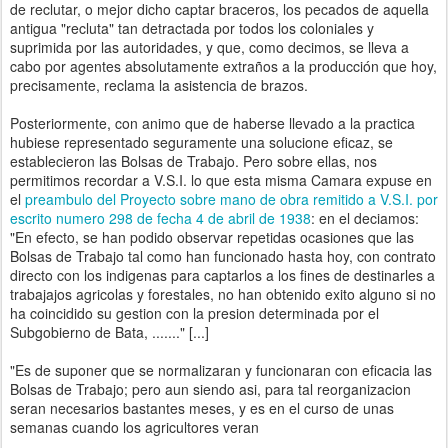
de reclutar, o mejor dicho captar braceros, los pecados de aquella
antigua "recluta" tan detractada por todos los coloniales y
suprimida por las autoridades, y que, como decimos, se lleva a
cabo por agentes absolutamente extraños a la producción que hoy,
precisamente, reclama la asistencia de brazos.
Posteriormente, con animo que de haberse llevado a la practica
hubiese representado seguramente una solucione eficaz, se
establecieron las Bolsas de Trabajo. Pero sobre ellas, nos
permitimos recordar a V.S.I. lo que esta misma Camara expuse en
el
preambulo del Proyecto sobre mano de obra remitido a V.S.I. por
escrito numero 298 de fecha 4 de abril de 1938
: en el deciamos:
"En efecto, se han podido observar repetidas ocasiones que las
Bolsas de Trabajo tal como han funcionado hasta hoy, con contrato
directo con los indigenas para captarlos a los fines de destinarles a
trabajajos agricolas y forestales, no han obtenido exito alguno si no
ha coincidido su gestion con la presion determinada por el
Subgobierno de Bata, ......." [...]
"Es de suponer que se normalizaran y funcionaran con eficacia las
Bolsas de Trabajo; pero aun siendo asi, para tal reorganizacion
seran necesarios bastantes meses, y es en el curso de unas
semanas cuando los agricultores veran