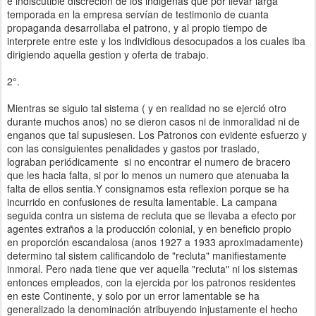
e indiscutible discreción de los indigenas que por llevar larga
temporada en la empresa servían de testimonio de cuanta
propaganda desarrollaba el patrono, y al propio tiempo de
interprete entre este y los individious desocupados a los cuales iba
dirigiendo aquella gestion y oferta de trabajo.
2°.
Mientras se siguio tal sistema ( y en realidad no se ejerció otro
durante muchos anos) no se dieron casos ni de inmoralidad ni de
enganos que tal supusiesen. Los Patronos con evidente esfuerzo y
con las consiguientes penalidades y gastos por traslado,
lograban periódicamente si no encontrar el numero de bracero
que les hacia falta, si por lo menos un numero que atenuaba la
falta de ellos sentia.Y consignamos esta reflexion porque se ha
incurrido en confusiones de resulta lamentable. La campana
seguida contra un sistema de recluta que se llevaba a efecto por
agentes extraños a la producción colonial, y en beneficio propio
en proporción escandalosa (anos 1927 a 1933 aproximadamente)
determino tal sistem calificandolo de "recluta" manifiestamente
inmoral. Pero nada tiene que ver aquella "recluta" ni los sistemas
entonces empleados, con la ejercida por los patronos residentes
en este Continente, y solo por un error lamentable se ha
generalizado la denominación atribuyendo injustamente el hecho