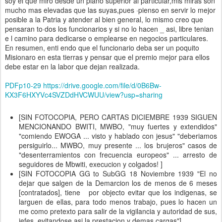
soy el que miro desde un plano superior al particular,mis miras son
mucho mas elevadas que las suyas,pues ·pienso en servir lo mejor
posible a la Patria y atender al bien general, lo mismo creo que
pensaran to·dos los funcionarios y si no lo hacen _ asi, libre tenian
e l camino para dedicarse o emplearse en negocios particulares.
En resumen, enti endo que el funcionario deba ser un poquito
Misionaro en esta tierras y pensar que el premio mejor para ellos
debe estar en la labor que dejan realizada.
PDFp10-29 https://drive.google.com/file/d/0B6Bw-
KX3F6HXYVc4SVZDdHVCWUU/view?usp=sharing
[SIN FOTOCOPIA, PERO CARTAS DICIEMBRE 1939 SIGUEN
MENCIONANDO BWITI, MWBO, "muy fuertes y extendidos"
"comiendo EWOGA ... visto y hablado con jesus" "deberiamos
persiguirlo... MWBO, muy presente ... los brujeros" casos de
"desenterramientos con frecuencia europeos" ... arresto de
seguidores de Mbwiti, execucion y colgados! ]
[SIN FOTOCOPIA GG to SubGG 18 Noviembre 1939 "El no
dejar que salgen de la Demarcion los de menos de 6 meses
[contratados], tiene por objecto evitar que los indigenas, se
larguen de ellas, para todo menos trabajo, pues lo hacen un
me como pretexto para salir de la vigilancia y autoridad de sus,
jefes, evitandose asi la prestacion y demas cargas"]