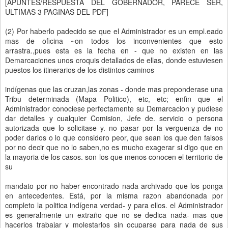
[APUNTES/RESPUESTA DEL GOBERNADOR, PARECE SER,
ULTIMAS 3 PAGINAS DEL PDF]
(2) Por haberlo padecido se que el Administrador es un empl.eado
mas de oficina ~on todos los inconvenientes que esto
arrastra.,pues esta es la fecha en - que no existen en las
Demarcaciones unos croquis detallados de ellas, donde estuviesen
puestos los itinerarios de los distintos caminos
indígenas que las cruzan,las zonas - donde mas preponderase una
Tribu determinada (Mapa Politico), etc, etc; enfin que el
Administrador conociese perfectamente su Demarcacion y pudiese
dar detalles y cualquier Comision, Jefe de. servicio o persona
autorizada que lo solicitase y. no pasar por la verguenza de no
poder darlos o lo que considero peor, que sean los que den falsos
por no decir que no lo saben,no es mucho exagerar si digo que en
la mayoria de los casos. son los que menos conocen el territorio de
su
mandato por no haber encontrado nada archivado que los ponga
en ante
cedentes. Está, por la misma razon abandonada por
completo la politica
indígena verdad- y para ellos. el Administrador
es generalmente un extraño
que no se dedica nada- mas que
hacerlos trabajar y molestarlos sin ocu
parse para nada de sus