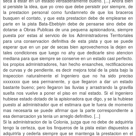
seca a estar en un estado verdaderamente bueno. [...] Ahora bien
si persiste la idea, que yo creo que debe persistir por siempre, de
la prestacion personal como fundamneto de que los braceros
busquen el contato, y que esta prestacion debe de emplearse en
parte en la pista Bata-Ebebiyin debe de pensarse sino debe de
dotarse a Obras Publicas de una pequena apisionadora, siempre
puesta por estas al servicio de los Administradores Territoriales
para una conservacion definitiva de esta pista y que se puede
esperar que en un par de secas bien aprovechemos la dejen en
tales condiciones que luego no ahy que dedicarle sino atencion
mediana para que siempre se conserve en un estado casi perfecto.
los propios administradores, han hecho ensanches, rectificaciones
de curvas y de pendiente. es decir mejora total de la pista bajo la
inspeccion naturalmente el Ingeniero que no ha sido preciso
xxxxxxxx que sea permanente, y que llegaron a dar un estado
bastante bueno; pero llegaron las lluvias y arrastrando la gravilla
suelta nos vuelve a poner el piso en mal estado. Si el ingeniero
hubiese estado dotado de la apisionadora que digo, y se la hubiese
puesto al administrador que el estimara que le fuera de momento
mas necesaria se puede afirmar que la parte correspondiente a
esa demarcacion ya tenia un arreglo definitivo. [...]
Si la administracion de la Colonia, juzga que no debe de adquirirla
tengo la certeza, que los finqueros de la pista estan dispuestos a
adquirirla y cederla siempre que se mantenga la prestacion en el