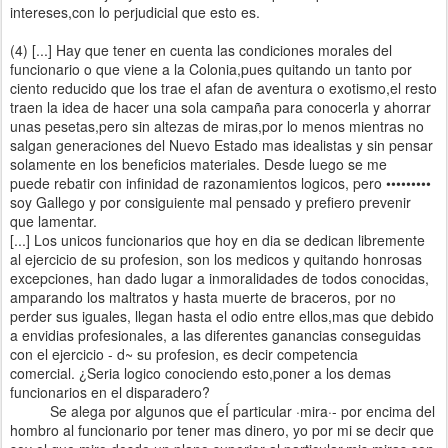
intereses,con lo perjudicial que esto es.
(4) [...] Hay que tener en cuenta las condiciones morales del
funcionario o que viene a la Colonia,pues quitando un tanto por
ciento reducido que los trae el afan de aventura o exotismo,el resto
traen la idea de hacer una sola campaña para conocerla y ahorrar
unas pesetas,pero sin altezas de miras,por lo menos mientras no
salgan generaciones del Nuevo Estado mas idealistas y sin pensar
solamente en los beneficios materiales. Desde luego se me
puede rebatir con infinidad de razonamientos logicos, pero •••••••••
soy Gallego y por consiguiente mal pensado y prefiero prevenir
que lamentar.
[...] Los unicos funcionarios que hoy en dia se dedican libremente
al ejercicio de su profesion, son los medicos y quitando honrosas
excepciones, han dado lugar a inmoralidades de todos conocidas,
amparando los maltratos y hasta muerte de braceros, por no
perder sus iguales, llegan hasta el odio entre ellos,mas que debido
a envidias profesionales, a las diferentes ganancias conseguidas
con el ejercicio - d~ su profesion, es decir competencia
comercial. ¿Seria logico conociendo esto,poner a los demas
funcionarios en el disparadero?
Se alega por algunos que eÍ particular ·mira·- por encima del
hombro al funcionario por tener mas dinero, yo por mi se decir que