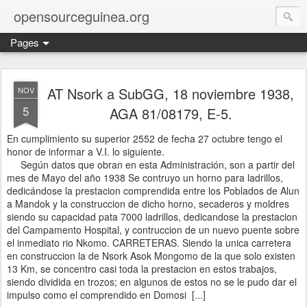
opensourceguinea.org
Pages
AT Nsork a SubGG, 18 noviembre 1938,
NOV
5
AGA 81/08179, E-5.
En cumplimiento su superior 2552 de fecha 27 octubre tengo el
honor de informar a V.I. lo siguiente.
Según datos que obran en esta Administración, son a partir del
mes de Mayo del año 1938 Se contruyo un horno para ladrillos,
dedicándose la prestacion comprendida entre los Poblados de Alun
a Mandok y la construccion de dicho horno, secaderos y moldres
siendo su capacidad pata 7000 ladrillos, dedicandose la prestacion
del Campamento Hospital, y contruccion de un nuevo puente sobre
el inmediato rio Nkomo. CARRETERAS. Siendo la unica carretera
en construccion la de Nsork Asok Mongomo de la que solo existen
13 Km, se concentro casi toda la prestacion en estos trabajos,
siendo dividida en trozos; en algunos de estos no se le pudo dar el
impulso como el comprendido en Domosi [...]