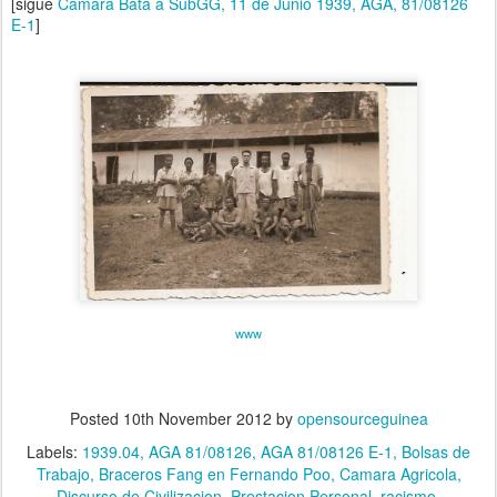
[sigue
Camara Bata a SubGG, 11 de Junio 1939, AGA, 81/08126
E-1
]
www
Posted
10th November 2012
by
opensourceguinea
Labels:
1939.04
AGA 81/08126
AGA 81/08126 E-1
Bolsas de
Trabajo
Braceros Fang en Fernando Poo
Camara Agricola
Discurso de Civilizacion
Prestacion Personal
racismo