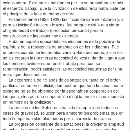
colonizadora. Existían los habitantes per no se prestaban a rendir
el esfuerzo-trabajo- que la civilizacion de ellos reclamaba. Este fue
el principio de la falta de mano de obra.
Posteriormente (1928-1929) las fincas de café se iniciaron y, si
para su iniciación tuvieron brazos, fue porque existía una cierta
obligatoriedad de trabajo (prestacion personal) para la
construccion de las pistas hoy existentes.
Hubo en aquella época detalles elocuentes de la pobreza de
espíritu y de la resistencia de adaptacion de los indígenas. Fue
entonces cuando se les prohibo venir a Bata desnudos, y con ello
se les crearon las primeras necesidad de vestir, dando lugar a que
los hombres tuviesen que rendir trabajo para, con su
renumeracion, poder satisfacer las necesidad impuestas por una
moral que desconocían.
La experiencia de 15 años de colonizacion, tanto en el orden
particular como en el oficial, demuestran que todo lo actualmente
existente no se ha obtenido por la espontánea cooperación del
indígena, sino por una cooperación dirigida, mejor dicho impuesta
en nombre de la civilizacion.
La presión de los Gobiernos ha sido siempre y en todos los
cases de gravedad, solucion para aminorar los problemas que en
todo tiempo han sido planteados por la carencia de brazos.
La progresión constante de plantaciones; la creciente amplitud
de estas; la necesidad de unas labores complejas reclamadas