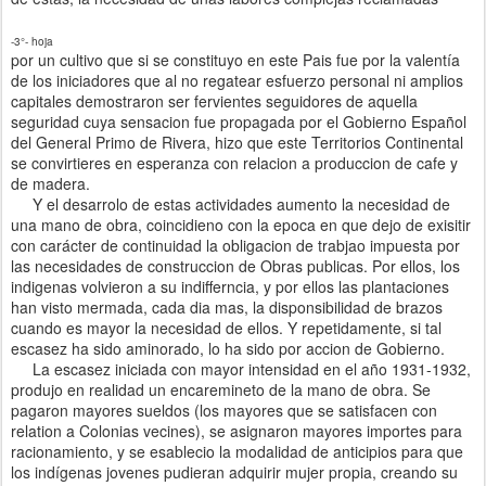
-3°- hoja
por un cultivo que si se constituyo en este Pais fue por la valentía
de los iniciadores que al no regatear esfuerzo personal ni amplios
capitales demostraron ser fervientes seguidores de aquella
seguridad cuya sensacion fue propagada por el Gobierno Español
del General Primo de Rivera, hizo que este Territorios Continental
se convirtieres en esperanza con relacion a produccion de cafe y
de madera.
Y el desarrolo de estas actividades aumento la necesidad de
una mano de obra, coincidieno con la epoca en que dejo de exisitir
con carácter de continuidad la obligacion de trabjao impuesta por
las necesidades de construccion de Obras publicas. Por ellos, los
indigenas volvieron a su indifferncia, y por ellos las plantaciones
han visto mermada, cada dia mas, la disponsibilidad de brazos
cuando es mayor la necesidad de ellos. Y repetidamente, si tal
escasez ha sido aminorado, lo ha sido por accion de Gobierno.
La escasez iniciada con mayor intensidad en el año 1931-1932,
produjo en realidad un encaremineto de la mano de obra. Se
pagaron mayores sueldos (los mayores que se satisfacen con
relation a Colonias vecines), se asignaron mayores importes para
racionamiento, y se esablecio la modalidad de anticipios para que
los indígenas jovenes pudieran adquirir mujer propia, creando su