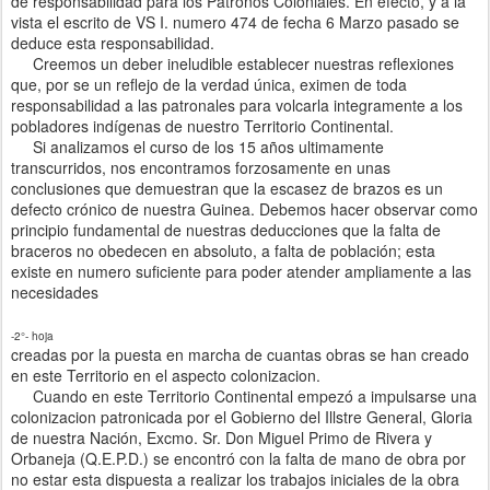
de responsabilidad para los Patronos Coloniales. En efecto, y a la
vista el escrito de VS I. numero 474 de fecha 6 Marzo pasado se
deduce esta responsabilidad.
Creemos un deber ineludible establecer nuestras reflexiones
que, por se un reflejo de la verdad única, eximen de toda
responsabilidad a las patronales para volcarla integramente a los
pobladores indígenas de nuestro Territorio Continental.
Si analizamos el curso de los 15 años ultimamente
transcurridos, nos encontramos forzosamente en unas
conclusiones que demuestran que la escasez de brazos es un
defecto crónico de nuestra Guinea. Debemos hacer observar como
principio fundamental de nuestras deducciones que la falta de
braceros no obedecen en absoluto, a falta de población; esta
existe en numero suficiente para poder atender ampliamente a las
necesidades
-2°- hoja
creadas por la puesta en marcha de cuantas obras se han creado
en este Territorio en el aspecto colonizacion.
Cuando en este Territorio Continental empezó a impulsarse una
colonizacion patronicada por el Gobierno del Illstre General, Gloria
de nuestra Nación, Excmo. Sr. Don Miguel Primo de Rivera y
Orbaneja (Q.E.P.D.) se encontró con la falta de mano de obra por
no estar esta dispuesta a realizar los trabajos iniciales de la obra