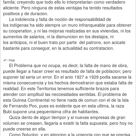
famila; creyendo que todo ello lo interpretarian como verdadero
aliciente. Pero ninguna de estas ventajas ha tenido resultados
positivos y de duracion.
La indolencia y falta de noción de responsabilidad de
los indígenas ha sido siempre un muro infranqueable para obtener
su cooperation, y ni las mejoras realizadas en sus viviendas, ni los
aumentos de salarios, ni la dismuncion en los destajos, ni
los anticipos, ni el buen trato por parte del patrono, son acicate
bastante para conseguir, en la actualidad su contratacion.
-4°- hoja
El Problema que no ocupa, es decir, la falta de mano de obra,
puede llegar a hacer creer es resultado de falta de poblacion; pero
suponer tal seria un error. En el anio 1927 a 1929 podia sacarse la
misma consecuencia y los hechos demostraron que estaba falta de
realidad. En este Territorios tenemos sufficiente brazos para
atender con amplitud las neccesidades sentidas. El problema de
esta Guinea Continental no tiene nada de comun con el de la Isla
de Fernando Poo, pues es evidente que en esta ultima, la raza
Bubi supone una pequenisima cifra de habitantes.
Quiza dento de algun tiempor y si nuevas empresas de gran
volumen se creasen, llegaria a existir la falta supuesta, pero hoy no
puede creerse en ella.
Como Solucion, y en atencion a la urgencia con que se precisa,