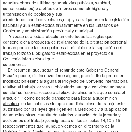
aquellas obras de utilidad general( vías públicas, sanidad,
comunicaciones) o a otras de interes comunal( higiene y
urbanizacion de poblados y sus
alrededores, caminos vecinales,etc), ya arraigados en la legislación
nacional y aun establecidos taxativamente en los Estatutos de
Gobierno y administración provincial y municipal.
Y vease que todas, absolutamente todas las reglas que
contiene dicha propuesta de reglamento de la prestación personal
forman parte de las excepciones al principio de la supresión del
trabajo forzoso u obligatorio establecidas en el proyecto de
Convenio internacional que
se comenta.
En resumen: que, segun el sentir de este Gobierno General,
España puede, sin inconveniente alguno, prescindir de proponer
modificación esencial alguna al Proyecto de Convenio internacional
relativo al trabajo forzoso u obligatorio; aunque conviene se haga
constar su reserva respecto al plazo de cinco anios que senala el
artículo 1.° como período transitorio para llegar a suprimir
en
absoluto
en las colonias siempre que dicha clase de trabajo este
autorizado por las leyes que rigen en la Metrópoli; y a la aplicación
de aquellas otras (cuantía de salarios, duración de la jornada y
accidentes del trabajo ,consignadas en los artículos 14,13 y 15,
respectivamente) que, aunque vigentes en el territorio de la
Metrópoli, es la Nación, en uso de su soberanía, la que ha de