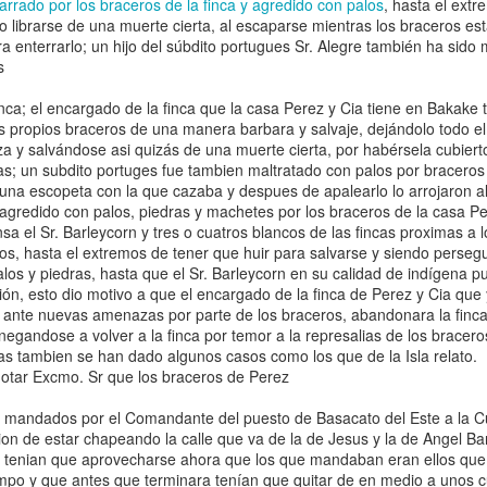
arrado por los braceros de la finca y agredido con palos
, hasta el extr
en la Guinea
 librarse de una muerte cierta, al escaparse mientras los braceros es
Ecuatorial
ra enterrarlo; un hijo del súbdito portugues Sr. Alegre también ha sido 
independiente,
s
1969-1977.” In
Proceso y
inca; el encargado de la finca que la casa Perez y Cia tiene en Bakake
legado de la
s propios braceros de una manera barbara y salvaje, dejándolo todo e
descolonizació
za y salvándose asi quizás de una muerte cierta, por habérsela cubier
n española en
as; un subdito portuges fue tambien maltratado con palos por bracero
África, edited
una escopeta con la que cazaba y despues de apalearlo lo arrojaron al
by Gonzalo
agredido con palos, piedras y machetes por los braceros de la casa P
Álvarez
nsa el Sr. Barleycorn y tres o cuatros blancos de las fincas proximas a 
Chillida and
ros, hasta el extremos de tener que huir para salvarse y siendo perseg
Juan Ignacio
os y piedras, hasta que el Sr. Barleycorn en su calidad de indígena p
Castien
ción, esto dio motivo a que el encargado de la finca de Perez y Cia qu
Maestro.
revista Afroféminas
y ante nuevas amenazas por parte de los braceros, abandonara la finc
Barcelona:
55 años del Día
negandose a volver a la finca por temor a la represalias de los bracero
Bellaterra.
a Eliminación de la
as tambien se han dado algunos casos como los que de la Isla relato.
cial"
(2025) “Proto-
ar Excmo. Sr que los braceros de Perez
petroestado:
n mandados por el Comandante del puesto de Basacato del Este a la C
Especulación y
inas.com/2021/03/21/5
ion de estar chapeando la calle que va de la de Jesus y la de Angel Bar
conflictos
acional-de-la-
 tenian que aprovecharse ahora que los que mandaban eran ellos que 
petroleros en el
criminacion-racial/
empo y que antes que terminara tenían que quitar de en medio a unos 
nacimiento de la