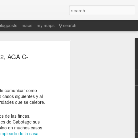
blogposts
maps
my maps
⚲ search
32, AGA C-
 de comunicar como
 casos siguientes y al
ridades que se celebre.
s de las fincas,
ones de Cabotage sus
s sino en muchos casos
empleado de la casa