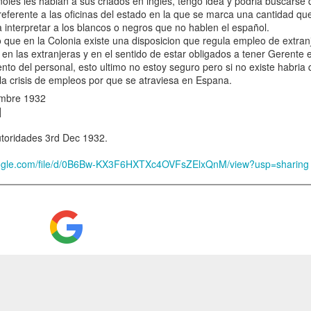
oles les hablan a sus criados en ingles, tengo idea y podria buscarse 
note to my
referente a las oficinas del estado en la que se marca una cantidad que
piece "The War
interpretar a los blancos o negros que no hablen el español.
on Smugglers"
que en la Colonia existe una disposicion que regula empleo de extranj
published in
n las extranjeras y en el sentido de estar obligados a tener Gerente 
africasacountry.
ento del personal, esto ultimo no estoy seguro pero si no existe habria
com/2018/02/th
la crisis de empleos por que se atraviesa en Espana.
Enrique Martino (
e-war-on-
embre 1932
peonage: The contr
smugglers/
]
bondage in the col
of Fernando Pó,” Af
A historical and
toridades 3rd Dec 1932.
78,
ethnographic note
doi.org/10.1017/
to my "The War on
google.com/file/d/0B6Bw-KX3F6HXTXc4OVFsZElxQnM/view?usp=sharing
93
Smugglers",
Africasacountry.co
#Twitterabstract: da
m
dashing recruits dash,
dashing dash dashes t
It is a new
configuration, but
PDF https://drive.goo
as if through an
x24LYojR2FQUW5IaT
astrology of
usp=sharing
cyclical
imperialism, I can
doi.org/10.1017/S0
predict the almost