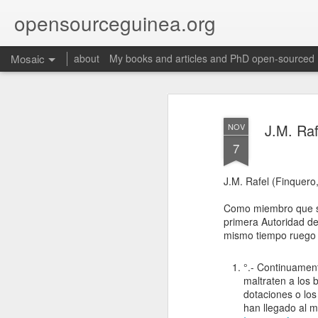
opensourceguinea.org
Mosaic
about
My books and articles and PhD open-sourced
J.M. Raf
NOV
7
J.M. Rafel (Finquer
Como miembro que so
primera Autoridad de
mismo tiempo ruego a
°.- Continuament
maltraten a los
dotaciones o los
han llegado al m