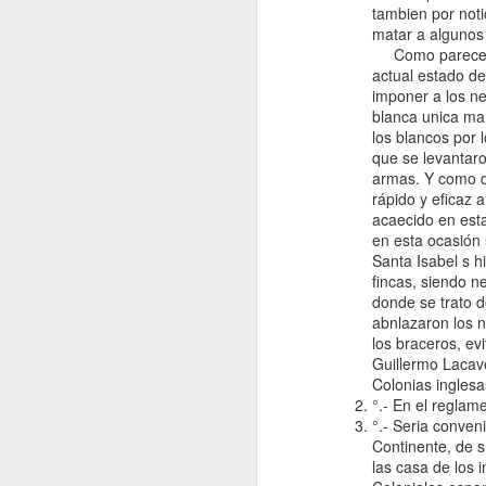
tambien por not
Nerea de Ara: Una de
matar a algunos 
del Decenio Internac
Como parece ser
Afrodescendientes e
actual estado d
conocimiento sobre l
imponer a los ne
historia y cultura a
blanca unica ma
los blancos por 
que se levantaro
armas. Y como d
rápido y eficaz 
acaecido en est
en esta ocasión 
Santa Isabel s h
fincas, siendo 
donde se trato d
abnlazaron los n
los braceros, e
Guillermo Lacave
Colonias inglesa
°.- En el reglam
°.- Seria conven
Continente, de s
las casa de los 