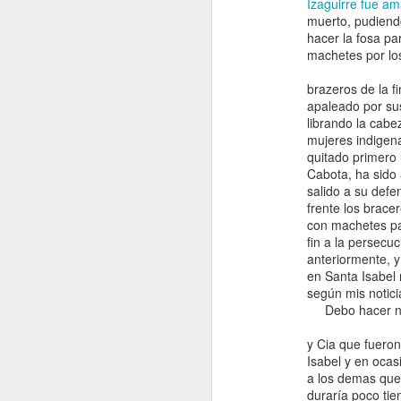
Izaguirre fue am
muerto, pudiendo
hacer la fosa pa
machetes por lo
brazeros de la f
apaleado por su
librando la cabe
mujeres indigen
quitado primero 
Cabota, ha sido 
salido a su defe
frente los brace
con machetes pal
fin a la persecu
Entrevista con la 
anteriormente, 
para el articulo "
en Santa Isabel 
Internacional de l
según mis notici
Discriminación Ra
Debo hacer not
citas incluida
y Cia que fuero
aqui https://afrofem
Isabel y en ocas
5-anos-del-dia-intern
a los demas que
eliminacion-de-la-dis
duraría poco ti