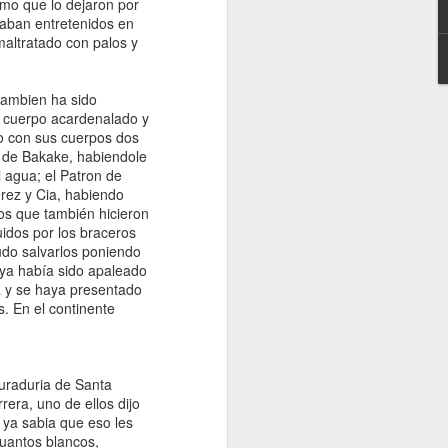
emo que lo dejaron por
taban entretenidos en
maltratado con palos y
 tambien ha sido
l cuerpo acardenalado y
to con sus cuerpos dos
s de Bakake, habiendole
 agua; el Patron de
erez y Cia, habiendo
los que también hicieron
uidos por los braceros
udo salvarlos poniendo
e ya había sido apaleado
a y se haya presentado
s. En el continente
uraduria de Santa
rera, uno de ellos dijo
ya sabia que eso les
cuantos blancos,