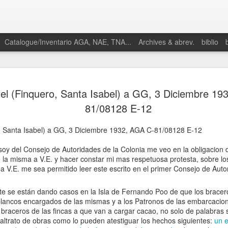
Catalogue/Inventario AGA, NAE, TNA...
Archives & abrev.
biblio
el (Finquero, Santa Isabel) a GG, 3 Diciembre 19
81/08128 E-12
o, Santa Isabel) a GG, 3 Diciembre 1932, AGA C-81/08128 E-12
Martino,
y del Consejo de Autoridades de la Colonia me veo en la obligacion
Enrique. 2025.
 la misma a V.E. y hacer constar mi mas respetuosa protesta, sobre los
“Proto-
 V.E. me sea permitido leer este escrito en el primer Consejo de Auto
petroestado:
Especulación y
e se están dando casos en la Isla de Fernando Poo de que los bracero
conflictos
 blancos encargados de las mismas y a los Patronos de las embarcaci
petroleros en el
 braceros de las fincas a que van a cargar cacao, no solo de palabra
nacimiento de
altrato de obras como lo pueden atestiguar los hechos siguientes:
un 
la geopolítica