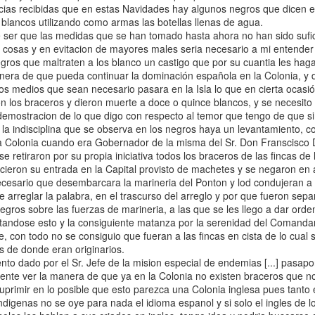
icias recibidas que en estas Navidades hay algunos negros que dicen e
geopolítica en la
 las disposiciones
blancos utilizando como armas las botellas llenas de agua.
Guinea Ecuatorial
ional de los
 que las medidas que se han tomado hasta ahora no han sido sufici
independiente,
s promover el
e cosas y en evitacion de mayores males seria necesario a mi entender
1969-1977,” In
a contribución de la
gros que maltraten a los blanco un castigo que por su cuantia les haga
Proceso y legado
nera de que pueda continuar la dominación española en la Colonia, y d
de la
los medios que sean necesario pasara en la Isla lo que en cierta oca
descolonización
n los braceros y dieron muerte a doce o quince blancos, y se necesito 
española en
emostracion de lo que digo con respecto al temor que tengo de que s
África: Tomo I.
a la indisciplina que se observa en los negros haya un levantamiento, 
a Colonia cuando era Gobernador de la misma del Sr. Don Franscisco
se retiraron por su propia iniciativa todos los braceros de las fincas d
icieron su entrada en la Capital provisto de machetes y se negaron en a
necesario que desembarcara la marineria del Ponton y lod condujeran a
e arreglar la palabra, en el trascurso del arreglo y por que fueron sep
egros sobre las fuerzas de marineria, a las que se les llego a dar ord
vitandose esto y la consiguiente matanza por la serenidad del Comand
, con todo no se consiguio que fueran a las fincas en cista de lo cual
s de donde eran originarios.
ento dado por el Sr. Jefe de la mision especial de endemias [...] pasap
iente ver la manera de que ya en la Colonia no existen braceros que n
uprimir en lo posible que esto parezca una Colonia inglesa pues tanto 
A historical and
indigenas no se oye para nada el idioma espanol y si solo el ingles de l
ethnographic