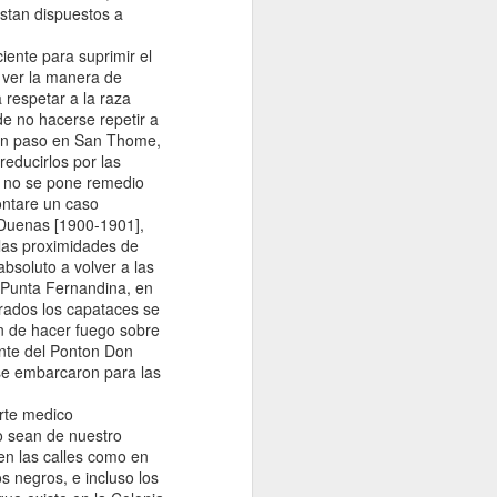
stan dispuestos a
ente para suprimir el
 ver la manera de
 respetar a la raza
e no hacerse repetir a
sión paso en San Thome,
reducirlos por las
i no se pone remedio
contare un caso
 Duenas [1900-1901],
e las proximidades de
bsoluto a volver a las
 Punta Fernandina, en
arados los capataces se
en de hacer fuego sobre
ante del Ponton Don
 se embarcaron para las
orte medico
o sean de nuestro
en las calles como en
os negros, e incluso los