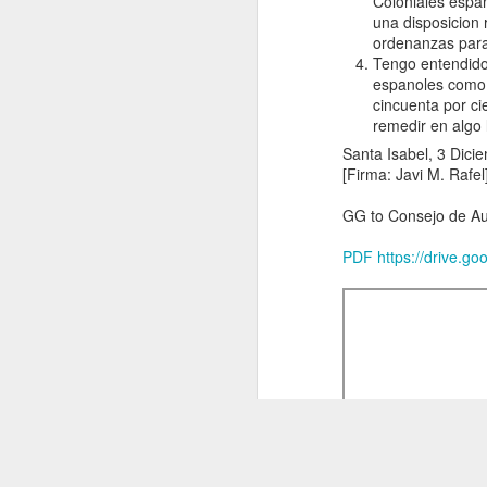
Coloniales espan
una disposicion 
ordenanzas para 
Tengo entendido 
espanoles como e
cincuenta por ci
remedir en algo 
Report of the
Special
Santa Isabel, 3 Dici
Committee on
[Firma: Javi M. Rafel
the Situation
with regard to
GG to Consejo de Au
the
Implementation
PDF https://drive.
of the
Declaration on
the Granting of
Independence
to Colonial
Countries and
Peoples (UN.
Special
Committee of
24 (1963 : New
York)