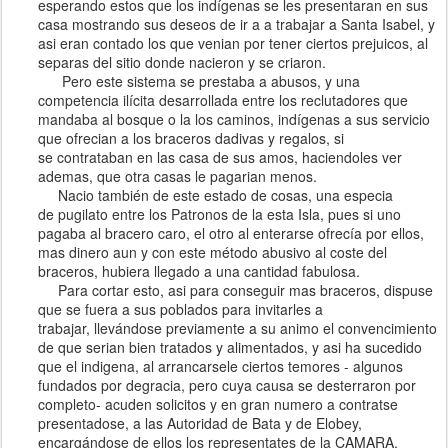
esperando estos que los indígenas se les presentaran en sus
casa mostrando sus deseos de ir a a trabajar a Santa Isabel, y
asi eran contado los que venian por tener ciertos prejuicos, al
separas del sitio donde nacieron y se criaron.
Pero este sistema se prestaba a abusos, y una
competencia ilícita desarrollada entre los reclutadores que
mandaba al bosque o la los caminos, indígenas a sus servicio
que ofrecian a los braceros dadivas y regalos, si
se contrataban en las casa de sus amos, haciendoles ver
ademas, que otra casas le pagarian menos.
Nacio también de este estado de cosas, una especia
de pugilato entre los Patronos de la esta Isla, pues si uno
pagaba al bracero caro, el otro al enterarse ofrecía por ellos,
mas dinero aun y con este método abusivo al coste del
braceros, hubiera llegado a una cantidad fabulosa.
Para cortar esto, asi para conseguir mas braceros, dispuse
que se fuera a sus poblados para invitarles a
trabajar, llevándose previamente a su animo el convencimiento
de que serian bien tratados y alimentados, y asi ha sucedido
que el indigena, al arrancarsele ciertos temores - algunos
fundados por degracia, pero cuya causa se desterraron por
completo- acuden solicitos y en gran numero a contratse
presentadose, a las Autoridad de Bata y de Elobey,
encargándose de ellos los representates de la CAMARA,