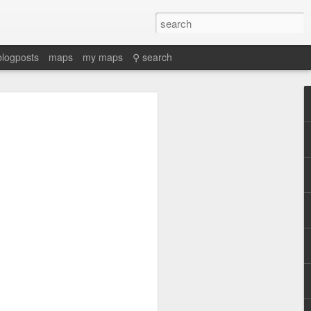
blogposts
maps
my maps
⚲ search
Martino,
Enrique. 2025.
“Proto-
petroestado:
Especulación y
conflictos
petroleros en el
nacimiento de
la geopolítica