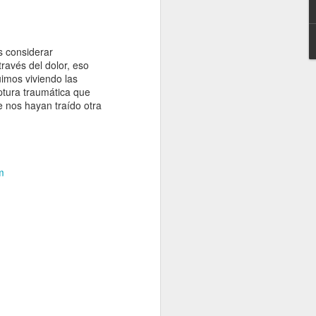
en la Guinea
Ecuatorial
independiente,
1969-1977.” In
s considerar
Proceso y
ravés del dolor, eso
legado de la
imos viviendo las
descolonizació
ptura traumática que
n española en
 nos hayan traído otra
África, edited
by Gonzalo
Álvarez
Chillida and
Juan Ignacio
m
Castien
Maestro.
Barcelona:
Bellaterra.
(2025) “Proto-
petroestado:
Especulación y
conflictos
petroleros en el
nacimiento de la