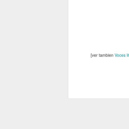
Afroféminas
para el articulo
"55 años del
Día
Internacional
de la
Eliminación de
la
Discriminación
Racial"
[ver tambien
Voces l
citas incluida
aqui https://afrofe
minas.com/2021/0
3/21/55-anos-del-
dia-internacional-
de-la-eliminacion-
de-la-
discriminacion-
racial/
Nerea de Ara: Una
de las