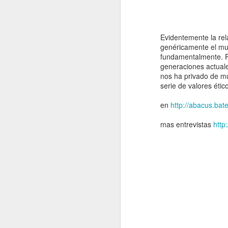
Evidentemente la rel
genéricamente el mun
fundamentalmente. Po
generaciones actuale
nos ha privado de mu
serie de valores ético
en
http://abacus.bat
mas entrevistas
http
Entrevista con
la revista