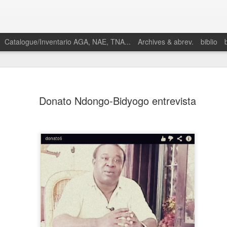
Catalogue/Inventario AGA, NAE, TNA...
Archives & abrev.
biblio
Donato Ndongo-Bidyogo entrevista