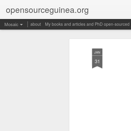
opensourceguinea.org
Mosaic
about
My books and articles and PhD open-sourced
JAN
31