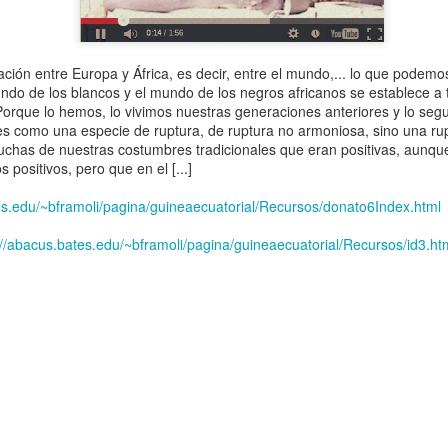
ación entre Europa y África, es decir, entre el mundo,... lo que podemo
do de los blancos y el mundo de los negros africanos se establece a t
rque lo hemos, lo vivimos nuestras generaciones anteriores y lo segu
s como una especie de ruptura, de ruptura no armoniosa, sino una ru
chas de nuestras costumbres tradicionales que eran positivas, aunque
s positivos, pero que en el [...]
es.edu/~bframoli/pagina/guineaecuatorial/Recursos/donato6Index.html
://abacus.bates.edu/~bframoli/pagina/guineaecuatorial/Recursos/id3.ht