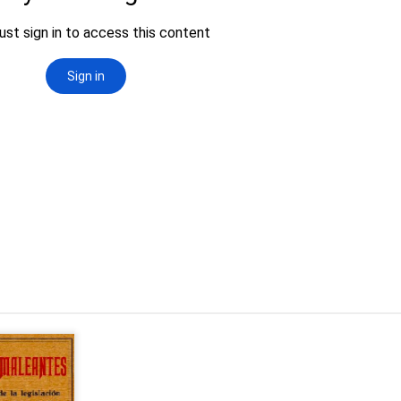
revista Afroféminas
55 años del Día