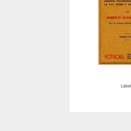
Internacional de l
Discriminación Ra
citas incluida
aqui https://afrofem
5-anos-del-dia-intern
eliminacion-de-la-dis
Nerea de Ara: Una de
del Decenio Internac
Afrodescendientes e
conocimiento sobre l
historia y cultura a
Labe