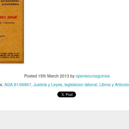
a Eliminación de la
cial"
inas.com/2021/03/21/5
acional-de-la-
criminacion-racial/
 las disposiciones
ional de los
s promover el
a contribución de la
Posted
15th March 2013
by
opensourceguinea
ls:
AGA 81/06867
Justicia y Leyes
legislacion laboral
Libros y Articulo