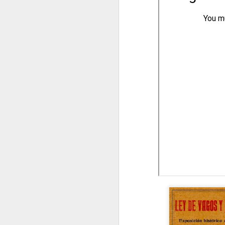
petroestado: Especulación y
conflictos petroleros en el
nacimiento de la geopolítica en la
Guinea Ecuatorial independiente,
1969-1977.” In Proceso y legado de
la descolonización española en
África, edited by Gonzalo Álvarez
Chillida and Juan Ignacio Castien
Maestro. Barcelona: Bellaterra.
(2025) “Proto-petroestado: Especulación y
conflictos petroleros en el nacimiento de
la geopolítica en la Guinea Ecuatorial
independiente, 1969-1977,” In Proceso y
legado de la descolonización española en
África: Tomo I.
Entrevista con la 
para el articulo "