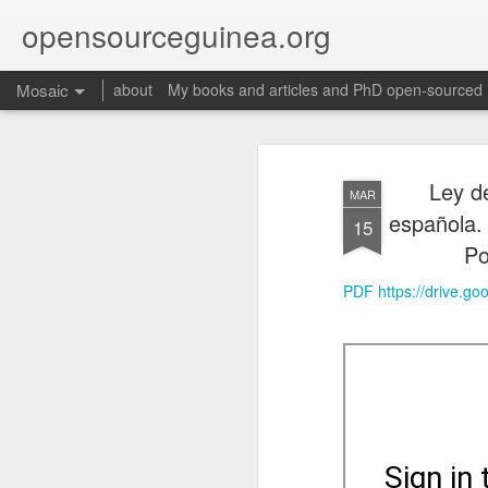
opensourceguinea.org
Mosaic
about
My books and articles and PhD open-sourced
Ley d
MAR
española.
15
Po
PDF https://drive.
Martino, Enrique. 2025. “Proto-