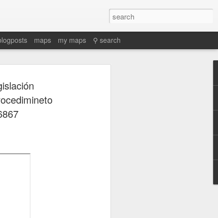
blogposts
maps
my maps
⚲ search
islación
rocedimineto
6867