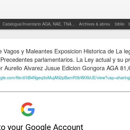
Catalogue/Inventario AGA, NAE, TNA...
Archives & abrev.
biblio
e Vagos y Maleantes Exposicion Historica de La leg
 Precedentes parlamentarios. La Ley actual y su p
r Aurelio Alvarez Jusue Edicion Gongora AGA 81,
google.com/file/d/0B4Ngeq3oMujAN2pBamR3bWtXbUE/view?usp=sharing