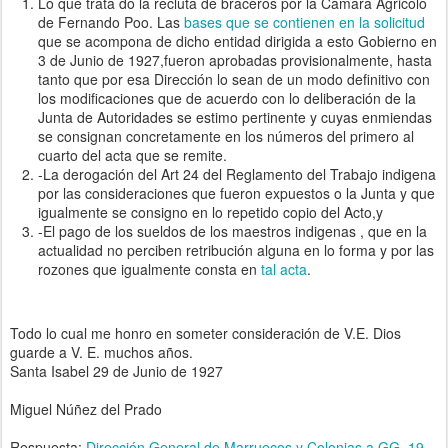
Lo que trata do la recluta de braceros por la Cámara Agricolo
de Fernando Poo. Las
bases que se contienen en la solicitud
que se acompona de dicho entidad dirigida a esto Gobierno en
3 de Junio de 1927,fueron aprobadas provisionalmente, hasta
tanto que por esa Dirección lo sean de un modo definitivo con
los modificaciones que de acuerdo con lo deliberación de la
Junta de Autoridades se estimo pertinente y cuyas enmiendas
se consignan concretamente en los números del primero al
cuarto del acta que se remite.
-La derogación del Art 24 del Reglamento del Trabajo indigena
por las consideraciones que fueron expuestos o la Junta y que
igualmente se consigno en lo repetido copio del Acto,y
-El pago de los sueldos de los maestros indigenas , que en la
actualidad no perciben retribución alguna en lo forma y por las
rozones que igualmente consta en
tal acta
.
Todo lo cual me honro en someter consideración de V.E. Dios
guarde a V. E. muchos años.
Santa Isabel 29 de Junio de 1927
Miguel Núñez del Prado
Respuesta:
Dirección General de Marruecos y Colonias a GG, 19