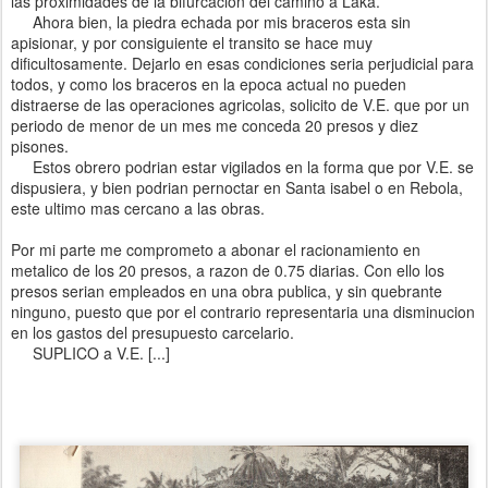
las proximidades de la bifurcacion del camino a Laka.
Ahora bien, la piedra echada por mis braceros esta sin
apisionar, y por consiguiente el transito se hace muy
dificultosamente. Dejarlo en esas condiciones seria perjudicial para
todos, y como los braceros en la epoca actual no pueden
distraerse de las operaciones agricolas, solicito de V.E. que por un
periodo de menor de un mes me conceda 20 presos y diez
pisones.
Estos obrero podrian estar vigilados en la forma que por V.E. se
dispusiera, y bien podrian pernoctar en Santa isabel o en Rebola,
este ultimo mas cercano a las obras.
Por mi parte me comprometo a abonar el racionamiento en
metalico de los 20 presos, a razon de 0.75 diarias. Con ello los
presos serian empleados en una obra publica, y sin quebrante
ninguno, puesto que por el contrario representaria una disminucion
en los gastos del presupuesto carcelario.
SUPLICO a V.E. [...]