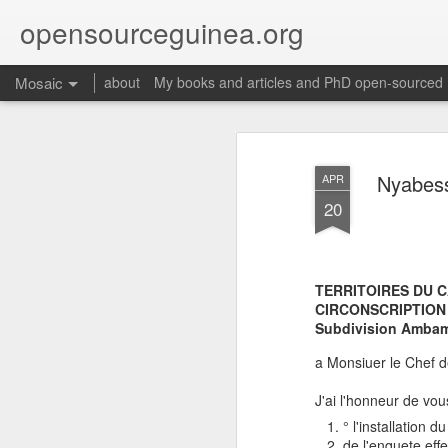
opensourceguinea.org
Mosaic
about
My books and articles and PhD open-sourced
Nyabess
APR
20
TERRITOIRES DU
CIRCONSCRIPTION
Subdivision Amba
a Monsiuer le Chef 
J'ai l'honneur de vo
° l'installation
de l'enquete ef