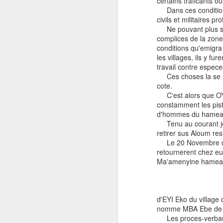
certains traficants ou
Dans ces conditions
civils et militaires p
Ne pouvant plus se p
complices de la zone
conditions qu'emigra 
les villages, ils y f
travail contre espece
Ces choses la se sur
cote.
C'est alors que OYO'
constamment les pist
d'hommes du hameau
Tenu au courant je 
retirer sus Aloum res
Le 20 Novembre que
retournerent chez eux
Ma'amenyine hameau
d'EYI Eko du village
Report of the Special Committee on
nomme MBA Ebe de 
the Situation with regard to the
Les proces-verbaux d