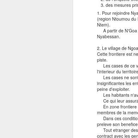
des mesures prise
1. Pour rejoindre N
(region Ntoumou du 
Ntem).
A partir de N'Goa cet
Nyabessan.
2. Le village de Ngo
Cette frontiere est n
piste.
Les cases de ce vill
l'interieur du territoir
Les cases ne sont qu
insignificantes les 
peine d'exploiter.
Les habitants n'avai
Ce qui leur assurait
En zone frontiere ch
membres de la meme 
Dans ces conditions 
preleve son benefice 
Tout etranger desire
Entrevista con la revista Afroféminas
contract avec les ge
para el articulo "55 años del Día