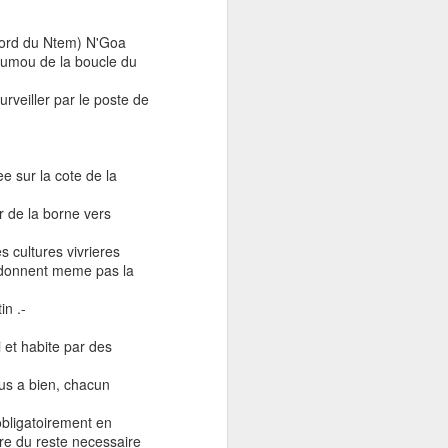
: Bellaterra.
stado: Especulación y
nord du Ntem) N'Goa
 en el nacimiento de
umou de la boucle du
Guinea Ecuatorial
rveiller par le poste de
1977,” In Proceso y
nización española en
e sur la cote de la
r de la borne vers
 cultures vivrieres
e donnent meme pas la
n .-
et habite par des
us a bien, chacun
bligatoirement en
dre du reste necessaire