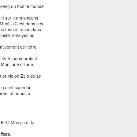
eseng ou tout le monde
nt sur leurs anciens
 Muni - (C'est dans ces
 pas tenues recus dans
e poste, envoyes au
entivement de notre
ts ils parcouraient
u Muni une dizane
 et Melon Zo'o de se
 chef superior
furent attaques a
e ETO Menyie et le
faire.