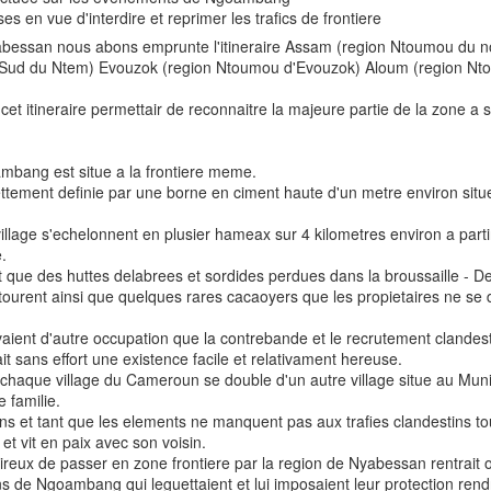
Maestro. Barcelona
s en vue d'interdire et reprimer les trafics de frontiere
(2025) “Proto-petroe
yabessan nous abons emprunte l'itineraire Assam (region Ntoumou du 
conflictos petroleros
Sud du Ntem) Evouzok (region Ntoumou d'Evouzok) Aloum (region Nto
la geopolítica en la 
 itineraire permettair de reconnaitre la majeure partie de la zone a su
independiente, 1969-
legado de la descolo
África: Tomo I.
ambang est situe a la frontiere meme.
ettement definie par une borne en ciment haute d'un metre environ situe
age s'echelonnent en plusier hameax sur 4 kilometres environ a parti
e.
e des huttes delabrees et sordides perdues dans la broussaille - Des
entourent ainsi que quelques rares cacaoyers que les propietaires ne s
ent d'autre occupation que la contrebande et le recrutement clandesti
 sans effort une existence facile et relativament hereuse.
aque village du Cameroun se double d'un autre village situe au Muni 
familie.
et tant que les elements ne manquent pas aux trafies clandestins to
et vit en paix avec son voisin.
ux de passer en zone frontiere par la region de Nyabessan rentrait o
ns de Ngoambang qui leguettaient et lui imposaient leur protection ren