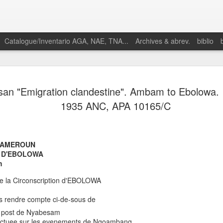
Catalogue/Inventario AGA, NAE, TNA...
Archives & abrev.
biblio
an "Emigration clandestine". Ambam to Ebolowa. 
1935 ANC, APA 10165/C
Martino, Enrique. 
 CAMEROUN
petroestado: Espe
 D'EBOLOWA
conflictos petroler
m
nacimiento de la g
Guinea Ecuatorial
de la Circonscription d'EBOLOWA
1969-1977.” In Pr
la descolonizació
us rendre compte ci-de-sous de
África, edited by 
 du post de Nyabesam
Chillida and Juan 
fectuee sur les evenements de Ngoambang