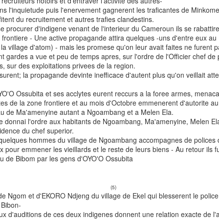
 recruiteurs notoirs et d'entraver l'activite des autres-
 l'inquietude puis l'enervement gagnerent les traficantes de Minkom
rofitent du recruitement et autres trafies clandestins.
rocurer d'indigene venant de l'interieur du Cameroun ils se rabattire
 frontiere - Une active propagande attira quelques -uns d'entre eux au
la village d'atom) - mais les promese qu'on leur avait faites ne furent
urent gardes a vue et peu de temps apres, sur l'ordre de l'Officier chef d
s, sur des exploitations privees de la region.
ent; la propagande devinte inefficace d'autent plus qu'on veillait att
O Ossubita et ses acclytes eurent reccurs a la foree armes, menacan
es de la zone frontiere et au mois d'Octobre emmenerent d'autorite a
 de Ma'amenyine autant a Ngoambang et a Melen Ela.
donnai l'ordre aux habitants de Ngoambang, Ma'amenyine, Melen Ela
idence du chef superior.
A historical and
lques hommes du village de Ngoambang accompagnes de polices du
ethnographic
 pour emmener les vieillards et le reste de leurs biens - Au retour ils 
note to my
 de Bibom par les gens d'OYO'O Ossubita
piece "The War
on Smugglers"
published in
africasacountry.
(5)
 de Ngom et d'EKORO Ndjeng du village de Ekel qui blesserent le polic
com/2018/02/th
Enrique
Bibon-
e-war-on-
Martino (2017)
'auditions de ces deux indigenes donnent une relation exacte de l'af
smugglers/