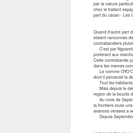
par la nature partic
Internacional de la Eliminación de la
chez le traitant esp
Discriminación Racial"
part du cacao - Les
citas incluida
aqui https://afrofeminas.com/2021/03/21/5
Quand d'autre part d
5-anos-del-dia-internacional-de-la-
etaient ranconnes des
eliminacion-de-la-discriminacion-racial/
contrabandiers plutot
C'est par Ngoambang
Nerea de Ara: Una de las disposiciones
preferant aux marcha
del Decenio Internacional de los
Cette contrebande pay
Afrodescendientes es promover el
dans les memes condi
conocimiento sobre la contribución de la
Le nomme OYO'O, Oss
historia y cultura a
dont il percevait la 
Tout les habitants, c
Mais depuis le debut
region de la boucle 
Au mois de Septemb
la frontiere toute un
avances versees a s
Depuis Septembre un