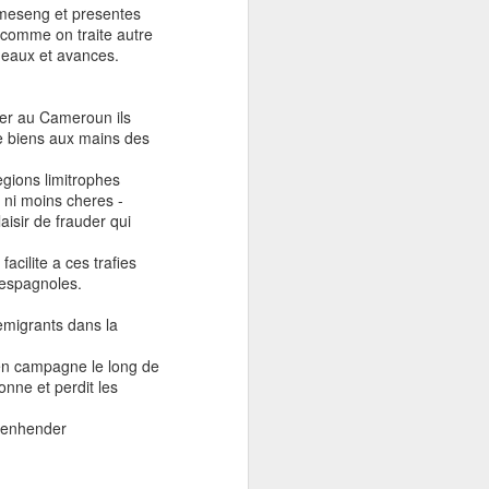
komeseng et presentes
 comme on traite autre
eaux et avances.
rer au Cameroun ils
re biens aux mains des
gions limitrophes
 ni moins cheres -
aisir de frauder qui
ilite a ces trafies
 espagnoles.
emigrants dans la
n campagne le long de
onne et perdit les
prenhender