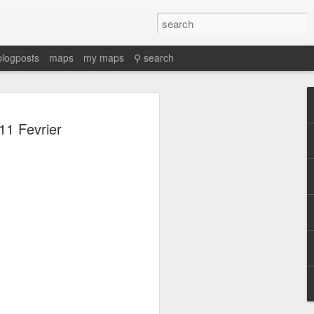
blogposts
maps
my maps
⚲ search
11 Fevrier
2025. “Proto-
culación y
os en el
eopolítica en la
 independiente,
oceso y legado de
n española en
Gonzalo Álvarez
Ignacio Castien