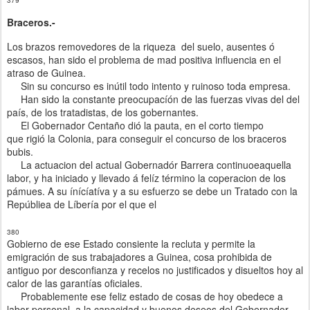
Braceros.-
Los
brazos
removedores de la riqueza del
suelo,
ausentes
ó
escasos,
han
sido
el
problema de mad positiva influencia
en
el
atraso de Guinea.
Sin
su
concurso es
inútil
todo intento
y
ruinoso toda empr
esa.
Han sido
la
constante preocupacíón
de las fuerzas vivas del
del
país, de
los tratadistas,
de
los gobernantes.
El
Gobernador Centaño dió la pauta, en el corto
tiempo
que
rigió
la
Colonia, para conseguir el concurso de
los
braceros
bubis.
La actuacion del actual
Gobernadór
Barrera continuoeaquella
labor, y ha iniciado y llevado
á
felíz término
la coperacion
de
los
pámues.
A
su ínícíatíva y a su esfuerzo se debe un Tratado con
la
R
epúbliea
de
Líbería por
el que el
380
Gobierno
de ese Estado
consiente la recluta
y
permite la
emigración de sus trabajadores a
Guinea, cosa prohibida de
antiguo por desconfianza
y
recelos no justificados
y
disueltos hoy al
calor de las g
arantías
oficiales.
Probablemente ese feliz estado de cosas de hoy obedece a
labor personal, a
la capacidad
y
buenos deseos del Gobernador