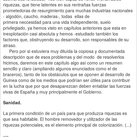
riquezas, que tiene latentes en sus rentrañas fuerzas
prometedoras de resurgimiento para muchas industrias nacionales
- algodón, caucho, maderas-, todas
ellas
de
primera neccesidad para una vida independiente, suelo
pri
vilegiado, ya hemos visto en capítulos anteriores que
esta
en
inexplotación casi absoluta y hemos -estudiado
también l
os
factores que, obstruyendo su desarrollo, son responsables de su
atraso.
Pero por si estuviera muy diluída la copiosa
y
documentada
descripción que de esos problemas y del modo
de
resolverlos
hicimos,
daremos
en
este capítulo algo
así c
omo un resumen
sencillo y claro (ampliando
algunos
enunc
iados
como el de
braceros),
tanto
de
los
obstáculos que se
oponen al desarrollo de
Guinea como de los medios que podrían ser útiles para contribuir
en
la lucha que por que desaparezcan deben entablar las fuerzas
vivas de Esp
aña
y
muy principalmente el Gobierno.
Sanidad.
La
primera condición de un país para que produzca riquezas es
que sea habitable. El
hombre
removedor y utilizador de
las
riquezas potenciales, es el elemento principal de colonización. (...)
379