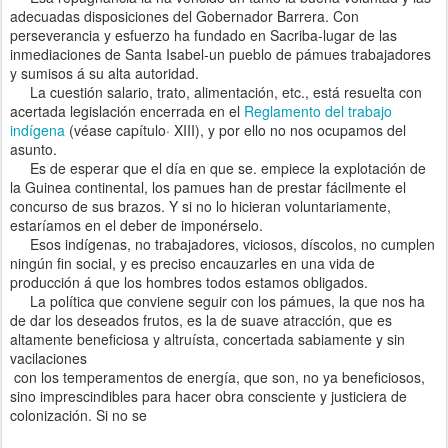
adecuadas disposiciones del Gobernador Barrera. Con
perseverancia y esfuerzo ha fundado en Sacriba-lugar de las
inmediaciones de Santa Isabel-un pueblo de pámues trabajadores
y sumisos á su alta autoridad.
La cuestión salario, trato, alimentación, etc., está resuelta con
acertada legislación encerrada en el
Reglamento del trabajo
indígena
(véase capítulo· XIII), y por ello no nos ocupamos del
asunto.
Es de esperar que el día en que se. empiece la explotación de
la Guinea continental, los pamues han de prestar fácilmente el
concurso de sus brazos. Y si no lo hicieran voluntariamente,
estaríamos en el deber de imponérselo.
Esos indígenas, no trabajadores, viciosos, díscolos, no cumplen
ningún fin social, y es preciso encauzarles en una vida de
producción á que los hombres todos estamos obligados.
La política que conviene seguir con los pámues, la que nos ha
de dar los deseados frutos, es la de suave atracción, que es
altamente beneficiosa y altruísta, concertada sabiamente y sin
vacilaciones
con los temperamentos de energía, que son, no ya beneficiosos,
sino imprescindibles para hacer obra consciente y justiciera de
colonización. Si no se