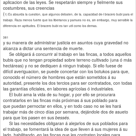
aplicacion de las leyes. Se respetarán siempre y fielmente sus
costumbres, sus creencias
(
1) Es absurda la cuestion, que
algunos
debaten, de
la.
capacidad de-l bracero bubi para el
trabajo. Raza menos fuerte que los liberianos
y
pamues no es, sin embargo, muy sensible la
diferencia en aptitudes. El
bracero bubi es tan util como los demas.
381
y su manera de
administrar justicia en asuntos cuya gravedad no
alcanza a dictar una sentencia de muerte.
Se
obligará á concurrir al trabajo en las
fincas, a todos aquellos
bubis que no tengan
propiedad sobre terreno cultivado (una ó más
hectáreas)
y
no se dediquen
á
ningun trabajo.
Si ello fuese de
difícil
averiguacion, se puede concertar con los botukos para que,
conocido
el
número de hombres que están sometidos á su
autoridad, presente los dos tercios para ser contratados, con todas
las
garantías oficial
es, en
labores agrícolas
ó
industriales.
El bubi ama la
vida
de su hogar, y por ello se procurara
contratarlos en las fincas más próximas á sus poblado para
que puedan pernoctar en ellos, y en todo caso no se les
hará
trabajar más de cinco días por semana, dejándole dos
de
asueto
para que los pasen en sus
bessés
.
Si las necesidades obligaran á alejarlos de sus
poblados para
el
trabajo, se fomentará la idea de que lleven á sus m
ujeres
á su
lado, habilitando ·en las fincas que les contra
ten locales
para