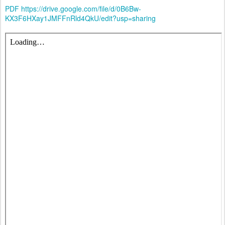
PDF https://drive.google.com/file/d/0B6Bw-
KX3F6HXay1JMFFnRld4QkU/edit?usp=sharing