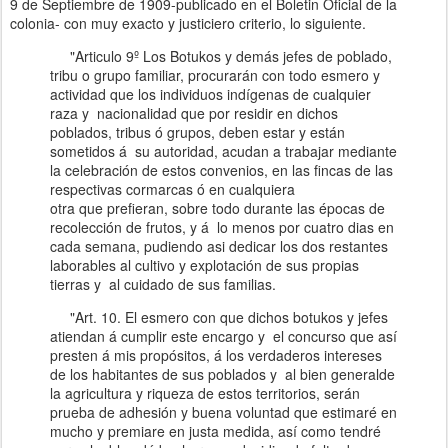
9
de Septiembre de
19
09-publicado en el Boletin Oficial de la
colonia- con muy exacto y justiciero criterio, lo siguiente.
"Articulo 9º Los Botukos
y
demás jefes de poblado,
tribu o
grupo
familiar, procurarán con todo esmero
y
actividad que los individuos indígenas de cualquier
raza
y
nacionali
dad
que por residir en dichos
poblados, tribus ó grupos, deben estar
y
están
sometidos
á
su autoridad, acudan
a
tra
bajar
mediante
la celebración de estos convenios, en
las
fincas
de las
respectivas cormarcas ó en cualquiera
otra
que
prefieran, sobre todo durante las épocas de
recolección
de
frutos,
y
á
lo menos por cuatro dias en
cada semana,
pu
diendo asi dedicar los dos restantes
laborables al cultivo
y
explotación de sus propias
tierras
y
al cuidado de sus familias.
"Art. 10. El esmero con que dichos botukos
y
jefes
atiendan á cumplir este encargo
y
el concurso que así
presten
á
mis propósitos, á los verdaderos intereses
de los habitantes de sus poblados
y
al bien generalde
la agricultura
y
riqueza de estos territorios, serán
prueba
de adhesión
y
buena voluntad que estimaré en
mucho y premiare en
justa medida, así como tendré