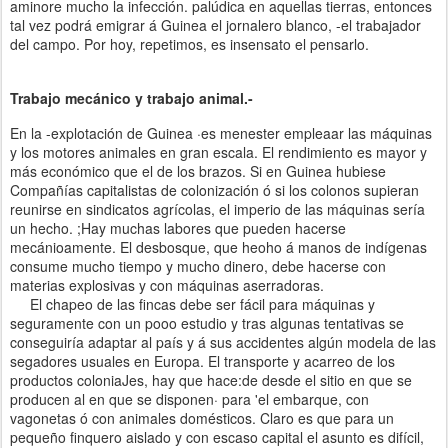
aminore mucho la infección. palúdica en aquellas tierras, entonces
tal vez podrá emigrar á Guinea el jornalero blanco, -el trabajador
del campo. Por hoy, repetimos, es insensato el pensarlo.
Trabajo mecánico y trabajo animal.-
En la -explotación de Guinea ·es menester empleaar las máquinas
y los motores animales en gran escala. El rendimiento es mayor y
más económico que el de los brazos. Si en Guinea hubiese
Compañías capitalistas de colonización ó si los colonos supieran
reunirse en sindicatos agrícolas, el imperio de las máquinas sería
un hecho. ;Hay muchas labores que pueden hacerse
mecánioamente. El desbosque, que heoho á manos de indígenas
consume mucho tiempo y mucho dinero, debe hacerse con
materias explosivas y con máquinas aserradoras.
El chapeo de las fincas debe ser fácil para máquinas y
seguramente con un pooo estudio y tras algunas tentativas se
conseguiría adaptar al país y á sus accidentes algún modela de las
segadores usuales en Europa. El transporte y acarreo de los
productos coloniaJes, hay que hace:de desde el sitio en que se
producen al en que se disponen· para 'el embarque, con
vagonetas ó con animales domésticos. Claro es que para un
pequeño finquero aislado y con escaso capital el asunto es difícil,