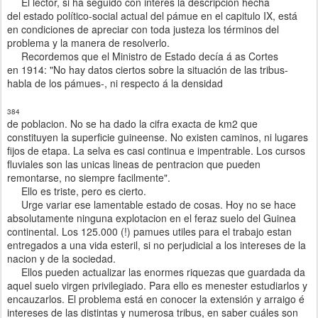
El lector, si ha
seguido
con interés la de
scripción
hecha
del estado
político-social
actual del pámue
en e
l capitulo IX, está
en condiciones de
apreciar
con toda justeza los términos del
problema
y l
a manera de resolverlo.
Recordemos que el Ministro de Estado decía á as Cortes
en 1914: "No
hay
datos ciertos sobre la situación de las tribus-
habla de los pámues-, ni respecto
á
la densidad
384
de poblacion. No se ha dado la cifra exacta de km2 que
constituyen la superficie guineense. No existen caminos, ni lugares
fijos de etapa. La selva es casi continua e impentrable. Los cursos
fluviales son las unicas lineas de pentracion que pueden
remontarse, no siempre facilmente".
Ello es triste, pero es cierto.
Urge variar ese lamentable estado de cosas. Hoy no se hace
absolutamente ninguna explotacion en el feraz suelo del Guinea
continental. Los 125.000 (!) pamues utiles para el trabajo estan
entregados a una vida esteril, si no perjudicial a los intereses de la
nacion y de la sociedad.
Ellos pueden actualizar las enormes riquezas que guar
dada da
aquel suelo virgen privilegiado. Para ello es menester estudiarlos y
encauzarlos. El probl
ema está en conocer la extensión y arraigo é
intereses de las distintas y numerosa tribus, en saber cuáles son