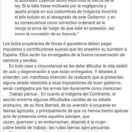
ley. Si la falta fuese motivada por l
a
negligencia
y
apatía propia en sus costumbres de holganza incurrirá
el jefe botuko en el desagrado de este Gobierno
-
y
en
su
consecuencia como correctivo ordenaré se le
rec
oja
el arma de fuego de que esté en posesión,
así
como la conces
ión de su licencia."
Los bubis propietarios de fincas ó ganaderos deben pag
ar
impuestos
y
contribuciones suaves que les enseñen
su su
misión
á
España. Ellos serán los encargados de
la
buena conservación de
caminos y sendas.
En todo caso
y
circunstancia se les debe dificultar la vida estéril
de ocio
y
degeneración á que están entregados. Y déseles á
entender, con manifiesta intención de
realizarlo que
si presentan
alguna airada rebelodía á esas imposiciones de buen gobierno,
serán castigados por las armas tan duramente como merezcan.
Trabajo pámue.-
En
cuanto al indígena del Continente, el
asunto encierra algunas dificultades nacidas de su estado
anárquico, de su fiera libertad, de su aversión á ocuparse
en
faenas agricolás,
y
principalmente
de que no hemos hecho apenas
acto de presencia entre aquellos salvajes, que
cazan, guerrean
y
se emborrachan, dejando á l
a
mujer -
pobre
bestia de
trabajo- las
rudas faenas agro-pecuarias.