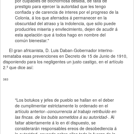
por culpables
dé bochornosa
desidia, de falta de
prestigio
para ejercer la autoridad que les t
engo
confiada y de carencia de
interes por el
progreso
de
la
Colonia,
á
los que aferrados á permanecer en la
obscuridad del atraso
y
la indolencia, que sólo puede
producirles miseria y envilecimiento, dejen de acudir
á
esta apelación que á todos hago en nombre del
común bienestar."
El gran africanista, D. Luis Daban-Gobernador interino-
remataba esas prevenciones en Decreto de 15 de Junio de 1910,
disponiendo para los negligentes un justo castigo, en el artículo
2.º
que dice así:
383
"Los botukos
y
jefes de pueblo se hallan en el deber
de cumplimentar estr
ictamente lo ordenado en
el
artículo
anter
ior--
concurrencia al trabajo retribuído en
las
fincas. de los bubis sometidos
á
su autoridad
-.
Al
faltar abiertamente
á
lo
en él dispuesto, se
considerarán responsables
ereos
de desobediencia
á
la autoridad, cayendo sobre
ellos toda la
fuerza de la