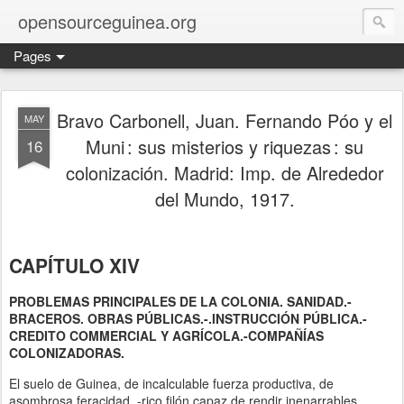
opensourceguinea.org
Pages
Bravo Carbonell, Juan. Fernando Póo y el
MAY
Muni : sus misterios y riquezas : su
16
colonización. Madrid: Imp. de Alrededor
del Mundo, 1917.
CAPÍTULO XIV
PROBLEMAS PRINCIPALES DE LA COLONIA. SANIDAD.-
BRACEROS. OBRAS PÚBLICAS.-.INSTRUCCIÓN PÚBLICA.-
CREDITO COMMERCIAL Y AGRÍCOLA.-COMPAÑÍAS
COLONIZADORAS.
El suelo de Guinea, de incalculable fuerza productiva, de
asombrosa feracidad, -rico filón capaz de rendir inenarrables