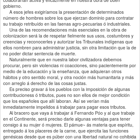
gobierno.
A esos jefes exigiríamos la presentación de determinados
número de hombres sobre los que ejerzan dominio para contratar
su trabajo retribuído en las faenas agro-pecuarias ó industriales.
Una de las recomendaciones más esenciales en la obra de
colonizacion será la de respetar fielmente sus usos, costumbres y
creencias y reconocerles y autorizar los Tribunales indígenas que
ellos nombren para administrar justicia, sin otra limitación que la de
no poder dictar sentencia de muerte.
Naturalmente que en nuestra labor civilizadora debemos
procurar, pero sin violencias ni coacciones, sino pacientemente por
medio de la educación y la enseñanza, que adquieran otros
hábitos y otro sentido moral, y otra noción más humanitaria y más
con arreglo á derecho de las cosas justas.
Es preciso gravar á los pueblos con la imposición de algunas
contribucioness ó tributos, pues no son ellos de mejor condición
que los españoles que allí laboran. Así se verían más
inmediatamente impelidos á trabajar para pagar esos tributos.
Al bracero que vaya á trabajar á Fernando Póo y al que trabaje
en el Continente, será preciso darle algunas ventajas para tener
consigo á su mujer ó mujeres. El pámue~ ás materia que espíritu,
entregado á los placeres de la carne, que ejercita las funciones
genésicas desde que es púber con una libertad natural no cohibida