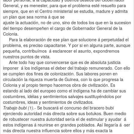
General,
y e
s menester, para que el problema esté resuelto para
s
iempre,
que en el Centro ministerial se estudia, madure
y
admita
un
plan
que sea norma á que se
ajuste
la actuación, no de uno, sino de todos los que en la sucesion
del tiempo desempeñen el cargo de Gobernador General de la
Colonia.
Para la elaboración de ese plan que solucione á perpetuidad el
problema, es preciso capacitarse. Y por si en alguna parte, aunque
pequeña, contribuímos
á
esclarecer el asu
nto,
expondremos
nuestros puntos de vista.
Ante todo hay que convencerse que es de absoluta justicia
imponer
á
los indígenas el deber del trabajo remunerado. Con ello
se cumplen dos fines de
colonización.
Sus labores ponen en
circulación la riqueza muerta de Guinea, con lo que progresa la
Colonia
y
al propio tiempo hacemos obra de civilización. Es
estando al lado del europeo como el indígena ha de cambiar sus
costumbres, idélas y sentimientos salvajes sustituyéndolos por
costumbres, ideas y sentimientos de civilizados.
Trabajo
bubi
(1).
-
Se buscará el concurso del bracero bubi
ejerciendo autoridad más directa sobre sus botukos. Buen medio
de robustecer nuestra áutoridad sería el de estimular y ayudar
á
estos indígenas
á
reunirse en grandes poblados. Así llegaría á ·ser
más directa nuestra influencia sobre ellos y más exacta
la