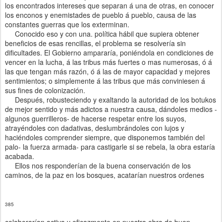
los encontrados intereses que separan á
una
de otras, en conocer
los enconos y enemistades de pueblo á pueblo, causa de las
constantes guerras que los exterminan.
Conocido eso
y
con una. política hábil que supiera obtener
beneficios de esas rencillas, el problema se resolvería sin
dificultades. El Gobierno ampararía, poniéndola en c
on
diciones de
vencer en
la
lucha,
á las
tribus más fuertes o mas numerosas, ó á
las que
tengan
más razón, ó á las de mayor capacidad
y
mejores
sentimientos; o simplemente
á
las tribus que más conviniesen
á
sus fines de colonización.
Después, robusteciendo
y
exaltando la
autoridad de los botukos
de mejor sentido
y
más
adictos a
nuestra causa, dándoles medios -
algunos guerrilleros- de hacerse respetar
entre
los suyos,
atrayéndoles
con dadativas
, deslumbrán
doles
con
lujos
y
haciéndoles
comprender siempre, que disponemos también del
palo-
la
fuerza
armada- para c
astigarle
si
se rebela, la obra estaría
acabada.
Ellos
nos
responderían de
la
buena conservación de los
caminos, de l
a
paz en
los bosques,
acatarían
nuestros ordenes
385
colaborarían activa y eficazmente en nuestra obra de buen