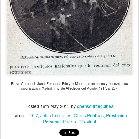
Bravo Carbonell, Juan. Fernando Póo y el Muni : sus misterios y riquezas : su
colonización. Madrid: Imp. de Alrededor del Mundo, 1917, p. 267.
Posted
16th May 2013
by
opensourceguinea
Labels:
1917
Jefes Indigenas
Obras Publicas
Prestacion
Personal
Puerto
Rio Muni