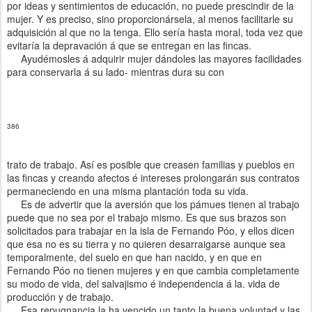
por ideas y sentimientos de educación, no puede prescindir de la
mujer. Y es preciso, sino proporcionársela, al menos facilitarle su
adquisición al que no la tenga. Ello sería hasta moral, toda vez que
evitaría la depravación á que se entregan en las fincas.
Ayudémosles á adquirir mujer dándoles las mayores facilidades
para conservarla á su lado- mientras dura su con
386
trato de trabajo. Así es posible que creasen familias y pueblos en
las fincas y creando afectos é intereses prolongarán sus contratos
permaneciendo en una misma plantación toda su vida.
Es de advertir que la aversión que los pámues tienen al trabajo
puede que no sea por el trabajo mismo. Es que sus brazos son
solicitados para trabajar en la isla de Fernando Póo, y ellos dicen
que esa no es su tierra y no quieren desarraigarse aunque sea
temporalmente, del suelo en que han nacido, y en que en
Fernando Póo no tienen mujeres y en que cambia completamente
su modo de vida, del salvajismo é independencia á la. vida de
producción y de trabajo.
Esa repugnancia la ha vencido un tanto la buena voluntad y las