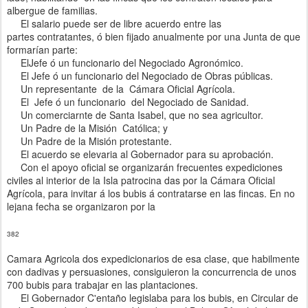
albergue de familias.
El salario puede ser de libre acuerdo entre las
partes
contratantes, ó bien fijado anualmente por una Junta de qu
e
formarían parte:
El
Jefe
ó
un funcionario del Negociado Agronómico.
El Jefe
ó
un funcionario del Negociado de Obras
pública
s.
Un representante
de
la
Cámara
Oficial Agrícola.
El
Jefe
ó un funcionario
del
Negociado de Sanidad.
Un comerciarnte de Santa Isabel, que no sea agricultor.
Un Padre de la Misión
Católica;
y
Un Padre de la Misión protestante.
El acuerdo se
elevaria
al Gobernador para su aprobación.
Con
el
apoyo oficial se organizarán frecuentes expediciones
civiles al interior de la Isla patrocina das por la
Cá
ma
ra
Oficial
Agrícola, para invitar á los bubis
á
contratarse en las
fincas.
En no
lejana fecha se organizaron por la
382
Camara Agricola dos expedicionarios de esa clase, que habilmente
con dadivas y persuasiones, consiguieron la concurrencia de unos
700 bubis para trabajar en las plantaciones.
El
Gobernador C'entaño legislaba para los bubis, en
Circular de