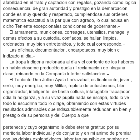
afabilidad en el trato y captacion con regalos, gozando como logica
consecuencia, de gran autoridad y prestigio en la demarcacion
donde es muy querido y respetado, cumpliendose sus ordenes
matematica exactitud a la par que con agrado, lo cual acusa en
dicho Teniente excepcionales condiciones de gobernante.=
El armamento, municiones, correages, utensilios, menage, y
demas efectos a su custodia, confiados, se hallan limpios,
ordenados, muy bien entretenidos, y todo cual corresponde.=
Las oficinas, documentacion, encarpetados, muy bien e
indizado al dia.=
La tropa indigena racionada al dia y el corriente de los haberes,
no habiendoseme producido queja ni reclamacion de ninguna
clase, reinando en la Compania interior satisfaccion.=
El Teniente Don Julian Ayala Larrazabal, es finalmente, joven,
serio, muy energico, muy Militar, repleto de entusiasmos, bien
organizador, inteligente, de basta coltura, infatugable trabajador,
odia la holganza, y a su vivaz pupila nada se escapa, todo lo ve
todo lo escudrina todo lo dirige, obteniendo con estas virtudes
resultados admirables que indiscutiblemente redundan en bien y
prestigio de su persona y del Cuerpo a que
pertenece y cuyo organismo le debe eterna gratitud por su
meritoria labor individual y de conjunto y en mi animo de premiar
con las debias explendideces, labor tan pausible en nombre de