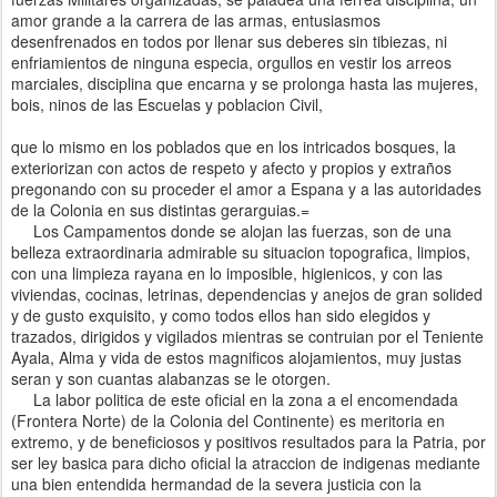
amor grande a la carrera de las armas, entusiasmos
desenfrenados en todos por llenar sus deberes sin tibiezas, ni
enfriamientos de ninguna especia, orgullos en vestir los arreos
marciales, disciplina que encarna y se prolonga hasta las mujeres,
bois, ninos de las Escuelas y poblacion Civil,
que lo mismo en los poblados que en los intricados bosques, la
exteriorizan con actos de respeto y afecto y propios y extraños
pregonando con su proceder el amor a Espana y a las autoridades
de la Colonia en sus distintas gerarguias.=
Los Campamentos donde se alojan las fuerzas, son de una
belleza extraordinaria admirable su situacion topografica, limpios,
con una limpieza rayana en lo imposible, higienicos, y con las
viviendas, cocinas, letrinas, dependencias y anejos de gran solided
y de gusto exquisito, y como todos ellos han sido elegidos y
trazados, dirigidos y vigilados mientras se contruian por el Teniente
Ayala, Alma y vida de estos magnificos alojamientos, muy justas
seran y son cuantas alabanzas se le otorgen.
La labor politica de este oficial en la zona a el encomendada
(Frontera Norte) de la Colonia del Continente) es meritoria en
extremo, y de beneficiosos y positivos resultados para la Patria, por
ser ley basica para dicho oficial la atraccion de indigenas mediante
una bien entendida hermandad de la severa justicia con la