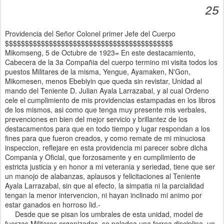
25
Providencia del Señor Colonel primer Jefe del Cuerpo
$$$$$$$$$$$$$$$$$$$$$$$$$$$$$$$$$$$$$$$$$$
Mikomseng, 5 de Octubre de 1923= En este destacamiento,
Cabecera de la 3a Compañia del cuerpo termino mi visita todos los
puestos Militares de la misma, Yengue, Ayamaken, N'Gon,
Mikomesen, menos Ebebiyin que queda sin revistar, Unidad al
mando del Teniente D. Julian Ayala Larrazabal, y al cual Ordeno
cele el cumplimiento de mis providencias estampadas en los libros
de los mismos, asi como que tenga muy presente mis verbales,
prevenciones en bien del mejor servicio y brillantez de los
destacamentos para que en todo tiempo y lugar respondan a los
fines para que fueron creados, y como remate de mi minuciosa
inspeccion, reflejare en esta providencia mi parecer sobre dicha
Compania y Oficial, que forzosamente y en cumplimiento de
estricta justicia y en honor a mi veterania y seriedad, tiene que ser
un manojo de alabanzas, aplausos y felicitaciones al Teniente
Ayala Larrazabal, sin que al efecto, la simpatia ni la parcialidad
tengan la menor intervencion, ni hayan inclinado mi animo por
estar ganados en horroso lid.-
Desde que se pisan los umbrales de esta unidad, model de
fuerzas Militares organizadas, se paladea una ferrea disciplina, un