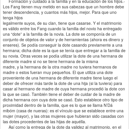
Formación y cuidado a la familia y en la educación de los hijos.-
Los Fang tienen muy metido en sus cabezas que un hombre debe
tener descendencia, y cuantos más hijos, mejor. Para que uno
tenga hijos
legalmente suyos, de su clan, tiene que casarse. Y el matrimonio
es válido entre los Fang cuando la familia del novio ha entregado
una “dote” a la familia de la novia. La dote se componía de un
conjunto de objetos de valor y de herramientas (ahora es dinero y
enseres). Se podía conseguir la dote casando previamente a una
hermana; dicha dote es la que se tenía que entregar a la familia de
su novia. Otras veces se podía utilizar la dote de una hermana de
diferente madre si no se tiene hermana de la misma
madre, y la hermana de la otra madre no tuviera hermanos de
madre o estos fueran muy pequeños. El que utiliza una dote
proveniente de una hermana de diferente madre tiene luego el
deber de ofrecer más tarde la dote de una hija (si la tuviera) para
casar al hermano de madre de cuya hermana procedió la dote con
la que se casó. También tiene el deber de cuidar de la madre de
dicha hermana con cuya dote se casó. Esto establece otro tipo de
proximidad dentro de la familia, que es lo que se llama N’Dá
mibóm (casa de nueras): es el vínculo que se establece entre una
mujer (mayor), y las otras mujeres que hubieran sido casadas con
las dotes procedentes de las hijas de aquélla.
Así como la entrega de la dote da validez al matrimonio, en el