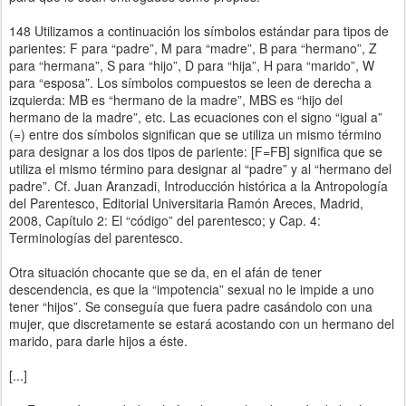
148 Utilizamos a continuación los símbolos estándar para tipos de
parientes: F para “padre”, M para “madre”, B para “hermano”, Z
para “hermana”, S para “hijo”, D para “hija”, H para “marido”, W
para “esposa”. Los símbolos compuestos se leen de derecha a
izquierda: MB es “hermano de la madre”, MBS es “hijo del
hermano de la madre”, etc. Las ecuaciones con el signo “igual a”
(=) entre dos símbolos significan que se utiliza un mismo término
para designar a los dos tipos de pariente: [F=FB] significa que se
utiliza el mismo término para designar al “padre” y al “hermano del
padre”. Cf. Juan Aranzadi, Introducción histórica a la Antropología
del Parentesco, Editorial Universitaria Ramón Areces, Madrid,
2008, Capítulo 2: El “código” del parentesco; y Cap. 4:
Terminologías del parentesco.
Otra situación chocante que se da, en el afán de tener
descendencia, es que la “impotencia” sexual no le impide a uno
tener “hijos”. Se conseguía que fuera padre casándolo con una
mujer, que discretamente se estará acostando con un hermano del
marido, para darle hijos a éste.
[...]