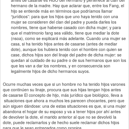
antes de casarse es HIJO del hermano y pertenece al clan del
hermano de la madre. Hay que aclarar que, entre los Fang, el
hijo se entiende más en términos que podríamos llamar
“jurídicos”: para que los hijos que uno haya tenido con una
mujer se consideren del clan del padre y pueda darles los
nombres, tiene que haberse casado con dicha mujer; y para
que el matrimonio fang sea válido, tiene que mediar la dote
(nsoa), como se explicará más adelante. Cuando una mujer se
casa, si ha tenido hijos antes de casarse (antes de mediar
dote), aunque los hubiera tenido con el hombre con quien se
case, dichos hijos son del linaje del padre de dicha mujer: se
quedan al cuidado de su padre o de sus hermanos que son los
que les van a dar los nombres, y en consecuencia son
legalmente hijos de dicho hermanos suyos.
Ocurre muchas veces que si un hombre no ha tenido hijos varones
que continúen su linaje, procura que sus hijas tengan hijos antes
de casarse El concepto de hijo, más jurídico que biológico, lleva a
situaciones que ahora a muchos les parecen chocantes, pero que
aún siguen dándose: una de estas situaciones es que, si una mujer
abandona el hogar de su esposo y va a tener hijos por ahí antes
de devolver la dote, el marido anterior al que no se devolvió la
dote, puede reclamarlos y de hecho suele reclamar dichos hijos
para que le sean entregados como propios.