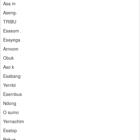
Asa m
Aseng-
TRIBU
Esasom .
Esayega
Arnvom
Obuk
Aso k
Esabang
Yernbi
Esernbus
Ndong
O sumo
Yernachim
Esatop
Bekue