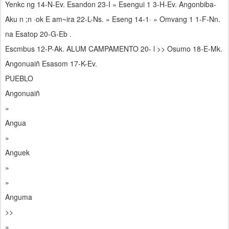
Yenkc ng 14-N-Ev. Esandon 23-I » Esengui 1 3-H-Ev. Angonbiba-
Aku n ;n ·ok E am~ira 22-L-Ns. » Eseng 14-1· » Omvang 1 1-F-Nn.
na Esatop 20-G-Eb .
Escmbus 12-P-Ak. ALUM CAMPAMENTO 20- l >> Osumo 18-E-Mk.
Angonuaiñ Esasom 17-K-Ev.
PUEBLO
Angonuaiñ
»
Angua
»
Anguek
»
»
Anguma
>>
»