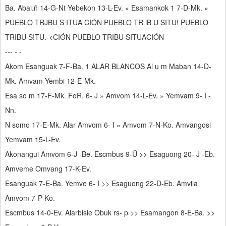
Ba. Abai.ñ 14-G-Nt Yebekon 13-L-Ev. » Esamankok 1 7-D-Mk. »
PUEBLO TRJBU S ITUA CIÓN PUEBLO TR lB U SITU! PUEBLO
TRIBU S!TU.-<CIÓN PUEBLO TRIBU SITUACIÓN
--- - -
Akom Esanguak 7-F-Ba. 1 ALAR BLANCOS Al u m Maban 14-D-
Mk. Amvam Yembi 12-E-Mk.
Esa so m 17-F-Mk. FoR. 6- J » Amvom 14-L-Ev. » Yemvam 9- I -
Nn.
N somo 17-E-Mk. Alar Amvom 6- I » Amvom 7-N-Ko. Amvangosi
Yemvam 15-L-Ev.
Akonangui Amvom 6-J -Be. Escmbus 9-Ü >> Esaguong 20- J -Eb.
Amveme Omvang 17-K-Ev.
Esanguak 7-E-Ba. Yemve 6- I >> Esaguong 22-D-Eb. Amvila
Amvom 7-P-Ko.
Escmbus 14-0-Ev. Alarbisie Obuk rs- p >> Esamangon 8-E-Ba. >>