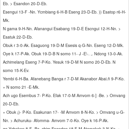
Eb. > Esandon 20-D-Eb.
Esengui 13-F -Nn. Ycmbiang 6-H-B Eseng 23-D-Eb. )) Esatop r6-H-
Mk.
N gama 9-H-Nn. Afanangui Esabang 19-D-E Escngui 12-H-Nn. >
Esatuk 22-D-Eb.
Obuk r 3-0-Ak. Esaguong 19-D-M Esesis q-G-Nn. Eseng 12-D-Mk.
Oye k 17-P-Ak. Obuk 19-D-B N somo 11- J -E\·. ,. Ndong 13-0-Ak.
Achimelang Eseng 7-P-Ko. Yesuk 19-D-M N somo 20-D-Eb. N
somo 15-K-Ev.
Yembi 6-H-Ba. Afanebang Banga r 7-D-M Akanabor Abai.ñ 9-P-Ko.
» N somo 21 -E-Mk.
Ach ugo Esembus 7- P-Ko. Efak 17-0-M Amvom 6-] -Be. > Omvang
20-D-Eb.
» Obuk ¡)- P-Ko. Esakunan 17- -M Amvom 8-N-Ko. > Omvang u-G-
Nn. > Achuruku- Afomma- Amvom 7-0-Ko. Oye k 16-P-Ak.
go Ycbekon 8-F -Ba. chim Esandon 18 E-M Atamakek 3-N-Ko. »