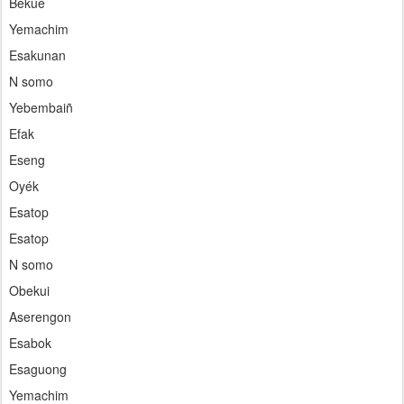
Bekue
Yemachim
Esakunan
N somo
Yebembaiñ
Efak
Eseng
Oyék
Esatop
Esatop
N somo
Obekui
Aserengon
Esabok
Esaguong
Yemachim