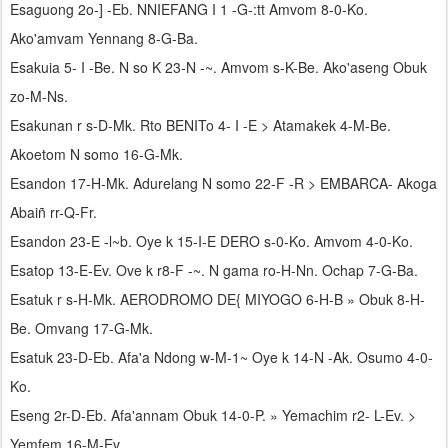
Esaguong 2o-] -Eb. NNIEFANG I 1 -G-:tt Amvom 8-0-Ko.
Ako'amvam Yennang 8-G-Ba.
Esakuia 5- I -Be. N so K 23-N -~. Amvom s-K-Be. Ako'aseng Obuk
zo-M-Ns.
Esakunan r s-D-Mk. Rto BENITo 4- I -E > Atamakek 4-M-Be.
Akoetom N somo 16-G-Mk.
Esandon 17-H-Mk. Adurelang N somo 22-F -R > EMBARCA- Akoga
Abaiñ rr-Q-Fr.
Esandon 23-E -l~b. Oye k 15-I-E DERO s-0-Ko. Amvom 4-0-Ko.
Esatop 13-E-Ev. Ove k r8-F -~. N gama ro-H-Nn. Ochap 7-G-Ba.
Esatuk r s-H-Mk. AERODROMO DE{ MIYOGO 6-H-B » Obuk 8-H-
Be. Omvang 17-G-Mk.
Esatuk 23-D-Eb. Afa'a Ndong w-M-1~ Oye k 14-N -Ak. Osumo 4-0-
Ko.
Eseng 2r-D-Eb. Afa'annam Obuk 14-0-P. » Yemachim r2- L-Ev. >
Yemfem 16-M-Ev.