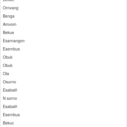
Ornvang
Benga
Amvom
Bekue
Esarnangon
Esernbus
Obuk
Obuk
Ola
Osurno
Esabaiñ
N sorno
Esabaiñ
Esernbus
Bekuc