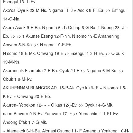
Esengui 13- I -Ev.
Ako'osi Oye k 22-M-Ns. N gama I I- J » Aso k 8-F -Ea. >> Esf'ngui
14-G-Nn.
Akora Aso k 9-F-Ba. N gama 6-.1\ Ochap 6-G-Ba. 1 Ndong 23- J -
Eb. >> >> 1 Akunse Eseng 12-F-Nn. N somo 19-E Amanening
Amvom 5-N-Ko. >> N somo 19-E-Eb.
N somo 18-E-Mk. Omvang 19-E >> Esengui 1 3-H-Ev. >> O bu k
19-M-Ns.
Akuranchik Esambira 7-E-Ba. Oyek 2 I-F >> N gama 6-M-Ko. >>
Obuk 1 8-M-I•v.
AKUHENNAM BLANCOS AD. 15-P-Ak. Oye k 19- E » N somo 1 5-
K-Ev. » Omvang 20-E-Eb.
Akuren- Yebekon 12- ~ » O kas 12-j-Ev. >> Oyek 14-G-Mk.
na m Amvorn 9-N-Ev. Yemvam 17- ~ >> Yemachim 1 1-l\1-Ev.
Andong Efak 1 7-G-Mk.
» Atamakek 6-H-Ba. Alenasi Osumo I 1- F Amangtu Yenkeng 10-H-