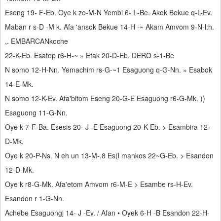
Eseng 19- F-Eb. Oye k zo-M-N Yembi 6- I -Be. Akok Bekue q-L-Ev.
Maban r s-D -M k. Afa 'ansok Bekue 14-H -~ Akam Amvom 9-N-l:h.
,. EMBARCANkoche
22-K-Eb. Esatop r6-H-~ » Efak 20-D-Eb. DERO s-1-Be
N somo 12-H-Nn. Yemachim rs-G-~1 Esaguong q-G-Nn. » Esabok
14-E-Mk.
N somo 12-K-Ev. Afa'bitom Eseng 20-G-E Esaguong r6-G-Mk. ))
Esaguong 11-G-Nn.
Oye k 7-F-Ba. Esesis 20- J -E Esaguong 20-K-Eb. > Esambira 12-
D-Mk.
Oye k 20-P-Ns. N eh un 13-M-.8 Es(l mankos 22~G-Eb. > Esandon
12-D-Mk.
Oye k r8-G-Mk. Afa'etom Amvom r6-M-E > Esambe rs-H-Ev.
Esandon r 1-G-Nn.
Achebe Esaguongj 14- J -Ev. / Afan • Oyek 6-H -B Esandon 22-H-