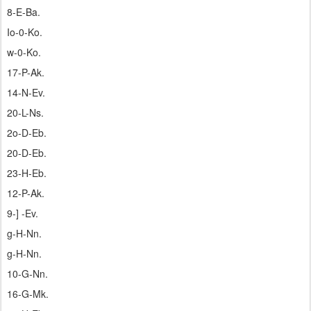
8-E-Ba.
Io-0-Ko.
w-0-Ko.
17-P-Ak.
14-N-Ev.
20-L-Ns.
2o-D-Eb.
20-D-Eb.
23-H-Eb.
12-P-Ak.
9-] -Ev.
g-H-Nn.
g-H-Nn.
10-G-Nn.
16-G-Mk.