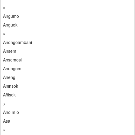
»
Angumo
Anguok
»
Anongoambani
Ansem
Ansemosi
Anungom
Añeng
Añinsok
Añisok
>
Año m o
Asa
»