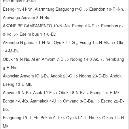
Ese m bus 6-P-Ko.
Eseng- 13-H-Nn. Alarmitang Esaguong rr-G >> Esandon 10-F -Nn.
Amvonga Amvom 3-N-Be.
AKONE BE CAMPAMENTO 19-N -Ns. Esengui 6-F >> Esembus g-
0-Ko. >> Ese m bus 1 1-0-Ev.
Akonebe N gama r 1-H-Nn. Oye k 11-G ,, Eseng 1 s-H-Mk. >> Ola
14-M-Ev.
Obuk 19-N-Ns. Al en Amvom 7-D >> Ndong 14-0-Ak. >> Yembiang
g-H-Nn.
Akonckic Amvom IO·L-Ev. Angok 23-G >> Ndong 23-D-Eb. Andok
Eseng 12-E-Mk.
Amvom 9-N-Ko. Asok 12-F >> Obuk 18-N-Ev. » Eseng 1 s-H-Mk.
Bcnga 4-0-Ko. Atamakek 4-Ü >> Omvang 8-G-Ba. >> Eseng 22-D-
Eb.
Esaguong 19- I -Eb. Bekue 9- I >> Oye k I 2- I -Nn. >> O kas 1 s-H-
Mk.