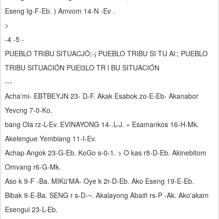
Eseng Ig-F-Eb. ) Amvom 14-N -Ev .
>
-4 -5 -
PUEBLO TRIBU SITUACJÓ;-¡ PUEBLO TRIBU SI TU Al:; PUEBLO
TRIBU SITUACIÓN PUEl3LO TR l BU SITUACIÓN
---
Acha'mi- EBTBEYJN 23- D-F. Akak Esabok zo-E-Eb- Akanabor
Yevcng 7-0-Ko.
bang Ola rz-L-Ev. EVINAYONG 14-.L-J. » Esamankos 16-H-Mk.
Akelengue Yembiang 11-I-Ev.
Achap Angok 23-G-Eb. KoGo s-0-1. > O kas r8-D-Eb. Akinebitom
Omvang r6-G-Mk.
Aso k 9-F -Ba. MIKü'MA- Oye k 2r-D-Eb. Ako Eseng 19-E-Eb.
Bibak 9-E-Ba. SENG r s-D-~. Akalayong Abaiñ rs-P -Ak. Ako'akam
Esengui 23-L-Eb.