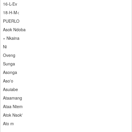
16-L-Ev
18-H-M<
PUERLO
Asok Ndoba
» Nkaina
Ni
Oveng
Sunga
Asonga
Aso'o
Asuiabe
Ataamang
Ataa Ntem
Atok Nsok'
Ato m