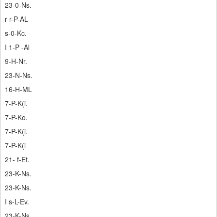
23-0-Ns.
r r-P-AL
s-0-Kc.
I 1-P -Al
9-H-Nr.
23-N-Ns.
16-H-ML
7-P-K(i.
7-P-Ko.
7-P-K(i.
7-P-K(i
21- f-Et.
23-K-Ns.
23-K-Ns.
I s-L-Ev.
23-K-Ns.