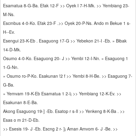
Esamatua 8-G-Ba. Efak 12-F >> Oyek I 7-H-Mk. >> Yembiang 23-
M-Ns.
Escmbus 4-0-Ko. Efak 23-F .>> Oyek 20-P-Ns. Ando m Bekue 1 s-
H--Ev.
Esengui 23-K-Eb . Esaguong 17-G >> Yebekon 21-I -Eb. » Bibak
14-D-Mk.
Osumo 4-0-Ko. Esaguong 20- J >> Yembi 12-I-Nn. » Esaguong 1
1-G-Nn.
» Osumo ro-P-Ko. Esakunan !2 f >> Yembi 8-H-Be. >> Esaguong 7-
G-Ba.
» Yemvam 19-K-Eb Esamatua 1 2-l¡ >> Yembiang 12-K-Ev. >>
Esakunan 8-E-Ba.
Akong Esaguong 19-] -Eb. Esatop r s-Il >> Yenkeng 8-K-Ba . >>
Esas o m 21-D-Eb.
>> Esesis 19- J -Eb. Escng 2 r- ]¡ Aman Amvom 6- J -Be. >>