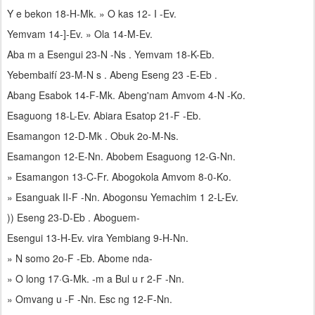
Y e bekon 18-H-Mk. » O kas 12- I -Ev.
Yemvam 14-]-Ev. » Ola 14-M-Ev.
Aba m a Esengui 23-N -Ns . Yemvam 18-K-Eb.
Yebembaifí 23-M-N s . Abeng Eseng 23 -E-Eb .
Abang Esabok 14-F-Mk. Abeng'nam Amvom 4-N -Ko.
Esaguong 18-L-Ev. Abiara Esatop 21-F -Eb.
Esamangon 12-D-Mk . Obuk 2o-M-Ns.
Esamangon 12-E-Nn. Abobem Esaguong 12-G-Nn.
» Esamangon 13-C-Fr. Abogokola Amvom 8-0-Ko.
» Esanguak II-F -Nn. Abogonsu Yemachim 1 2-L-Ev.
)) Eseng 23-D-Eb . Aboguem-
Esengui 13-H-Ev. vira Yembiang 9-H-Nn.
» N somo 2o-F -Eb. Abome nda-
» O long 17·G-Mk. -m a Bul u r 2-F -Nn.
» Omvang u -F -Nn. Esc ng 12-F-Nn.