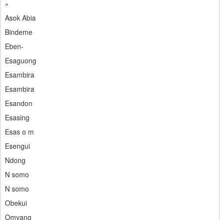
»
Asok Abia
Bindeme
Eben-
Esaguong
Esambira
Esambira
Esandon
Esasing
Esas o m
Esengui
Ndong
N somo
N somo
Obekui
Omvang