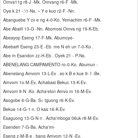
Omva11g r8-J -Mk. Omvang r6-F -Mk.
Oye k 21 -:\1-Ns. ~ Y e kuo r2-F -Nn.
Abanguebe Y cv e ng 4-0-Ko. Yemachim r6-F -Mk.
Abe Abaiñ 13-G -Nn. Abomosi Omva ng 19-K-Eb.
Abeayop Eseng 17-F-Mk. Abumcye-
Abebaiñ Eseng 23-E -Eb. me N eh un 7-0-Ko .
Abe m Esandon zz-H-Eb . Oyek 21 - P-Ns.
ABENELANG CAMPAMENTO ro-0-Ko. Abumun -
Abenelang Amvom 13-L-Ev . so k B e kue 9- I -Be.
Amvom 1o-M-Ev, Achabasi Bekuc 13-K-Ev.
Amvom 9-N -Ko. Acha'elon Amvo m 16-M-Ev.
Asogobe 6-G-Ba. S< tguong r6-K-Ev.
Bekue 14-G-1 n. O kas 16-K-Ev.
Esaguong 13-G-N n . Acha'mboga 06uk r8-M-Ev.
Esenden 7-G-Ba. Acha'mi-
Eseng z-M-B e . bang Amvom 12-N -Ev,