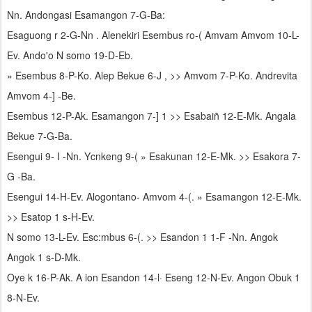
Nn. Andongasi Esamangon 7-G-Ba:
Esaguong r 2-G-Nn . Alenekiri Esembus ro-( Amvam Amvom 10-L-
Ev. Ando'o N somo 19-D-Eb.
» Esembus 8-P-Ko. Alep Bekue 6-J , >> Amvom 7-P-Ko. Andrevita
Amvom 4-] -Be.
Esembus 12-P-Ak. Esamangon 7-] 1 >> Esabaiñ 12-E-Mk. Angala
Bekue 7-G-Ba.
Esengui 9- I -Nn. Ycnkeng 9-( » Esakunan 12-E-Mk. >> Esakora 7-
G -Ba.
Esengui 14-H-Ev. Alogontano- Amvom 4-(. » Esamangon 12-E-Mk.
>> Esatop 1 s-H-Ev.
N somo 13-L-Ev. Esc:mbus 6-(. >> Esandon 1 1-F -Nn. Angok
Angok 1 s-D-Mk.
Oye k 16-P-Ak. A ion Esandon 14-l· Eseng 12-N-Ev. Angon Obuk 1
8-N-Ev.