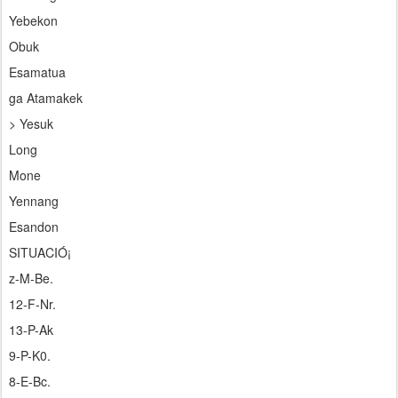
Yebekon
Obuk
Esamatua
ga Atamakek
> Yesuk
Long
Mone
Yennang
Esandon
SITUACIÓ¡
z-M-Be.
12-F-Nr.
13-P-Ak
9-P-K0.
8-E-Bc.