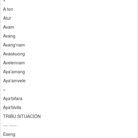
»
A ton
Atut
Avam
Avang
Avang'nam
Avaokuong
Avelennam
Aya'amang
Aya'amvele
»
Aya'bifara
Aya'bivila
TRIBU SITUACIÓN
--- -----
Eseng