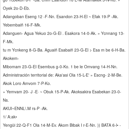
Oyek 2o-D-Eb.
Adangoban Eseng 12 -F-Nn. Esandon 23-H-El ~ Efak 19-P -Ak.
Yebembaiñ 16-F-Mk.
Adanguen- Agua Yekuo 2o-G-El . Esakora 14-0-Ak. » Ycnnang 13-
F-Mk.
tu m Ycnkeng 8-G-Ba. Aguaiñ Esabaiñ 23-G-El > Esa m be 6-H-Ba.
Akokem-
Mibomam 23-G-EI Esembus g-0-Ko. 1 be le Omvang 14-H-Nn.
Administración territorial de: Aka'asi Ola 15-L-E' » Escng- 2-M-Be.
Akok Loro Amvom 7-P-Ko.
» Yemvam 20- J -E· ~ Obuk 15-P-Ak. Akoksakira Esabekan 23-0-
Ns.
AKUI~ENNL\.M rs-P -Ak.
1/ A:ak•
Yengüi 22-Q-F1 Ola 14-M-Ev. Akom Bibak I r-E-Nn. )) BATA 6-l• -