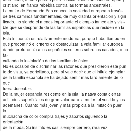
cristiano, en franca rebeldía contra las formas ancestrales.
La mujer de Fernando Poo conoce la sociedad europea a través
de tres caminos fundamentales, de muy distinta orientación y signi-
ficado, no siendo el menos importante el ejemplo inmediato y visi-
ble que se desprende de las familias españolas que residen en la
isla.
Esta influencia es relativamente moderna, porque hubo tiempo en
que predominó el criterio de obstaculizar la vida familiar europea
dando preferencia a los españoles solteros sobre los casados, o no
fa-
cuitando la instalación de las familias de éstos.
No es ocasión de discriminar las razones que presidieron este pun-
to de vista, ya periclitado, pero sí vale decir que el influjo ejemplar
de la familia española se ha dejado sentir más tardíamente de lo
que
fuera deseable.
De la mujer española residente en la isla, la nativa copia ciertas
actitudes superficiales de gran valor para la mujer: el vestido y los
ademanes. Cuanto más joven y más propicia a la imitación pueril,
la
muchacha de color compra trajes y zapatos siguiendo la
orientación
de la moda. Su instinto es casi siempre certero, rara vez