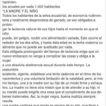
nacimien-
tos anuales por cada 1.000 habitantes.
°LA MADRE Y EL NIÑO
Todos los habitantes de la selva ecuatorial, de economía rudimen-
taria y totalmente desprovistos de ganado, se ven obligados a
prolon-
gar la lactancia natural de sus hijos hasta el momento en que el
niño
puede, sin peligro, recibir una alimentación variada. Esto ocurre al'
rededor de los dos años, y hasta ésta edad es la leche materna un
alimento que no puede ser sustituido por nada.
Esta obligada prolongación del tiempo de lactancia exige que un
nuevo embarazo no venga a complicar las cosas y obliga a la
mujer
a una absoluta abstinencia sexual durante este tiempo. La
costumbre
existente, vigente, establece una lenta cadencia en el ritmo de los
nacimientos y una voluntaria limitación de la natalidad; pero, al mis-
mo tiempo, une a la madre con su hijo de un modo firme y exhaus-
tivo. La madre no tiene otra misión que la de atender a su hijo; ni
su marido puede exigirle otra cosa que el cumplimiento de sus de-
beres maternales. Así, la mujer negra, buena nodriza siempre,
resulta
una madre cariñosa que jamás se separa de su hijo, que llega a