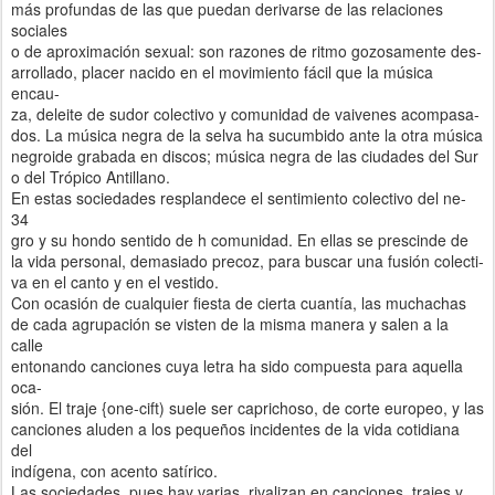
más profundas de las que puedan derivarse de las relaciones
sociales
o de aproximación sexual: son razones de ritmo gozosamente des-
arrollado, placer nacido en el movimiento fácil que la música
encau-
za, deleite de sudor colectivo y comunidad de vaivenes acompasa-
dos. La música negra de la selva ha sucumbido ante la otra música
negroide grabada en discos; música negra de las ciudades del Sur
o del Trópico Antillano.
En estas sociedades resplandece el sentimiento colectivo del ne-
34
gro y su hondo sentido de h comunidad. En ellas se prescinde de
la vida personal, demasiado precoz, para buscar una fusión colecti-
va en el canto y en el vestido.
Con ocasión de cualquier fiesta de cierta cuantía, las muchachas
de cada agrupación se visten de la misma manera y salen a la
calle
entonando canciones cuya letra ha sido compuesta para aquella
oca-
sión. El traje {one-cift) suele ser caprichoso, de corte europeo, y las
canciones aluden a los pequeños incidentes de la vida cotidiana
del
indígena, con acento satírico.
Las sociedades, pues hay varias, rivalizan en canciones, trajes y