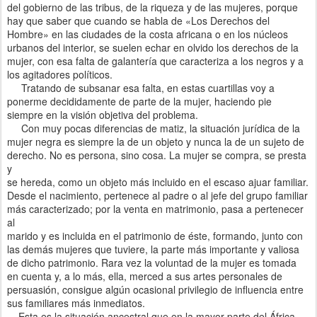
del gobierno de las tribus, de la riqueza y de las mujeres, porque
hay que saber que cuando se habla de «Los Derechos del
Hombre» en las ciudades de la costa africana o en los núcleos
urbanos del interior, se suelen echar en olvido los derechos de la
mujer, con esa falta de galantería que caracteriza a los negros y a
los agitadores políticos.
Tratando de subsanar esa falta, en estas cuartillas voy a
ponerme decididamente de parte de la mujer, haciendo pie
siempre en la visión objetiva del problema.
Con muy pocas diferencias de matiz, la situación jurídica de la
mujer negra es siempre la de un objeto y nunca la de un sujeto de
derecho. No es persona, sino cosa. La mujer se compra, se presta
y
se hereda, como un objeto más incluido en el escaso ajuar familiar.
Desde el nacimiento, pertenece al padre o al jefe del grupo familiar
más caracterizado; por la venta en matrimonio, pasa a pertenecer
al
marido y es incluida en el patrimonio de éste, formando, junto con
las demás mujeres que tuviere, la parte más importante y valiosa
de dicho patrimonio. Rara vez la voluntad de la mujer es tomada
en cuenta y, a lo más, ella, merced a sus artes personales de
persuasión, consigue algún ocasional privilegio de influencia entre
sus familiares más inmediatos.
Esta es la situación ancestral que en la mayor parte del África