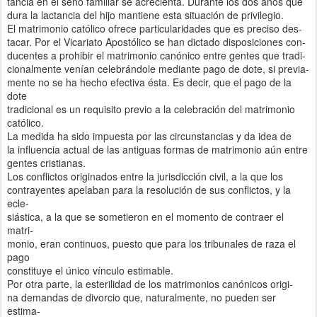
tancia en el seno familiar se acrecienta. Durante los dos años que
dura la lactancia del hijo mantiene esta situación de privilegio.
El matrimonio católico ofrece particularidades que es preciso des-
tacar. Por el Vicariato Apostólico se han dictado disposiciones con-
ducentes a prohibir el matrimonio canónico entre gentes que tradi-
cionalmente venían celebrándole mediante pago de dote, si previa-
mente no se ha hecho efectiva ésta. Es decir, que el pago de la
dote
tradicional es un requisito previo a la celebración del matrimonio
católico.
La medida ha sido impuesta por las circunstancias y da idea de
la influencia actual de las antiguas formas de matrimonio aún entre
gentes cristianas.
Los conflictos originados entre la jurisdicción civil, a la que los
contrayentes apelaban para la resolución de sus conflictos, y la
ecle-
siástica, a la que se sometieron en el momento de contraer el
matri-
monio, eran continuos, puesto que para los tribunales de raza el
pago
constituye el único vínculo estimable.
Por otra parte, la esterilidad de los matrimonios canónicos origi-
na demandas de divorcio que, naturalmente, no pueden ser
estima-