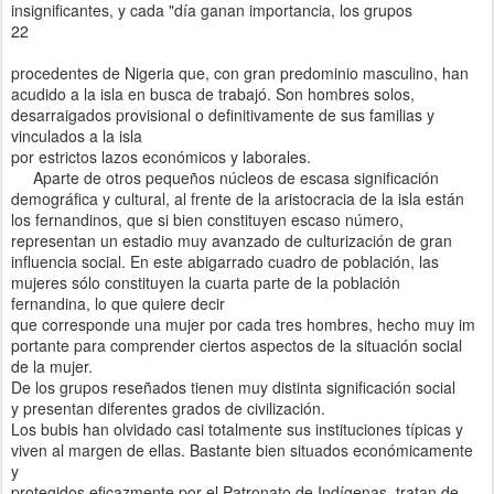
insignificantes, y cada "día ganan importancia, los grupos
22
procedentes de Nigeria que, con gran predominio masculino, han
acudido a la isla en busca de trabajó. Son hombres solos,
desarraigados provisional o definitivamente de sus familias y
vinculados a la isla
por estrictos lazos económicos y laborales.
Aparte de otros pequeños núcleos de escasa significación
demográfica y cultural, al frente de la aristocracia de la isla están
los fernandinos, que si bien constituyen escaso número,
representan un estadio muy avanzado de culturización de gran
influencia social. En este abigarrado cuadro de población, las
mujeres sólo constituyen la cuarta parte de la población
fernandina, lo que quiere decir
que corresponde una mujer por cada tres hombres, hecho muy im
portante para comprender ciertos aspectos de la situación social
de la mujer.
De los grupos reseñados tienen muy distinta significación social
y presentan diferentes grados de civilización.
Los bubis han olvidado casi totalmente sus instituciones típicas y
viven al margen de ellas. Bastante bien situados económicamente
y
protegidos eficazmente por el Patronato de Indígenas, tratan de