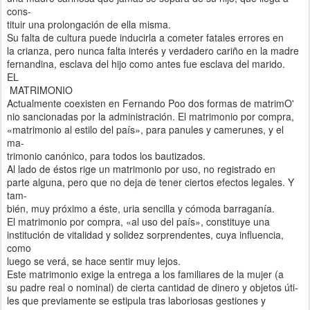
cons-
tituir una prolongación de ella misma.
Su falta de cultura puede inducirla a cometer fatales errores en
la crianza, pero nunca falta interés y verdadero cariño en la madre
fernandina, esclava del hijo como antes fue esclava del marido.
EL
MATRIMONIO
Actualmente coexisten en Fernando Poo dos formas de matrimO'
nio sancionadas por la administración. El matrimonio por compra,
«matrimonio al estilo del país», para panules y camerunes, y el
ma-
trimonio canónico, para todos los bautizados.
Al lado de éstos rige un matrimonio por uso, no registrado en
parte alguna, pero que no deja de tener ciertos efectos legales. Y
tam-
bién, muy próximo a éste, uria sencilla y cómoda barraganía.
El matrimonio por compra, «al uso del país», constituye una
institución de vitalidad y solidez sorprendentes, cuya influencia,
como
luego se verá, se hace sentir muy lejos.
Este matrimonio exige la entrega a los familiares de la mujer (a
su padre real o nominal) de cierta cantidad de dinero y objetos úti-
les que previamente se estipula tras laboriosas gestiones y