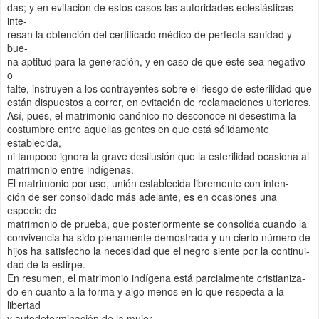
das; y en evitación de estos casos las autoridades eclesiásticas
inte-
resan la obtención del certificado médico de perfecta sanidad y
bue-
na aptitud para la generación, y en caso de que éste sea negativo
o
falte, instruyen a los contrayentes sobre el riesgo de esterilidad que
están dispuestos a correr, en evitación de reclamaciones ulteriores.
Así, pues, el matrimonio canónico no desconoce ni desestima la
costumbre entre aquellas gentes en que está sólidamente
establecida,
ni tampoco ignora la grave desilusión que la esterilidad ocasiona al
matrimonio entre indígenas.
El matrimonio por uso, unión establecida libremente con inten-
ción de ser consolidado más adelante, es en ocasiones una
especie de
matrimonio de prueba, que posteriormente se consolida cuando la
convivencia ha sido plenamente demostrada y un cierto número de
hijos ha satisfecho la necesidad que el negro siente por la continui-
dad de la estirpe.
En resumen, el matrimonio indígena está parcialmente cristianiza-
do en cuanto a la forma y algo menos en lo que respecta a la
libertad
y autodeterminación de la mujer.