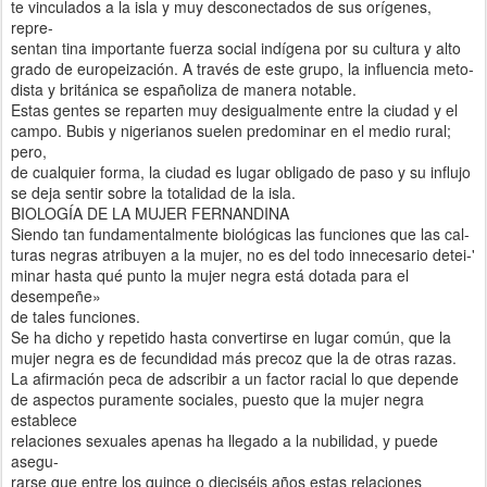
te vinculados a la isla y muy desconectados de sus orígenes,
repre-
sentan tina importante fuerza social indígena por su cultura y alto
grado de europeización. A través de este grupo, la influencia meto-
dista y británica se españoliza de manera notable.
Estas gentes se reparten muy desigualmente entre la ciudad y el
campo. Bubis y nigerianos suelen predominar en el medio rural;
pero,
de cualquier forma, la ciudad es lugar obligado de paso y su influjo
se deja sentir sobre la totalidad de la isla.
BIOLOGÍA DE LA MUJER FERNANDINA
Siendo tan fundamentalmente biológicas las funciones que las cal-
turas negras atribuyen a la mujer, no es del todo innecesario detei-'
minar hasta qué punto la mujer negra está dotada para el
desempeñe»
de tales funciones.
Se ha dicho y repetido hasta convertirse en lugar común, que la
mujer negra es de fecundidad más precoz que la de otras razas.
La afirmación peca de adscribir a un factor racial lo que depende
de aspectos puramente sociales, puesto que la mujer negra
establece
relaciones sexuales apenas ha llegado a la nubilidad, y puede
asegu-
rarse que entre los quince o dieciséis años estas relaciones