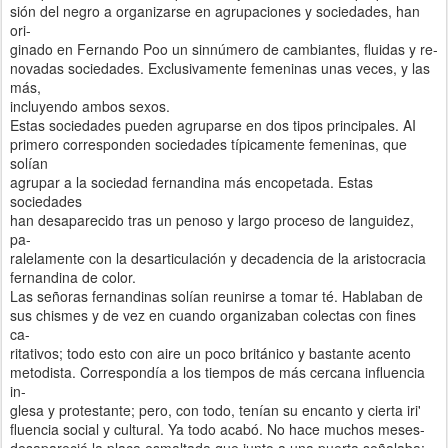
sión del negro a organizarse en agrupaciones y sociedades, han
ori-
ginado en Fernando Poo un sinnúmero de cambiantes, fluidas y re-
novadas sociedades. Exclusivamente femeninas unas veces, y las
más,
incluyendo ambos sexos.
Estas sociedades pueden agruparse en dos tipos principales. AI
primero corresponden sociedades típicamente femeninas, que
solían
agrupar a la sociedad fernandina más encopetada. Estas
sociedades
han desaparecido tras un penoso y largo proceso de languidez,
pa-
ralelamente con la desarticulación y decadencia de la aristocracia
fernandina de color.
Las señoras fernandinas solían reunirse a tomar té. Hablaban de
sus chismes y de vez en cuando organizaban colectas con fines
ca-
ritativos; todo esto con aire un poco británico y bastante acento
metodista. Correspondía a los tiempos de más cercana influencia
in-
glesa y protestante; pero, con todo, tenían su encanto y cierta iri'
fluencia social y cultural. Ya todo acabó. No hace muchos meses-
desapareció la placa esmaltada que junto a una puerta señalaba: