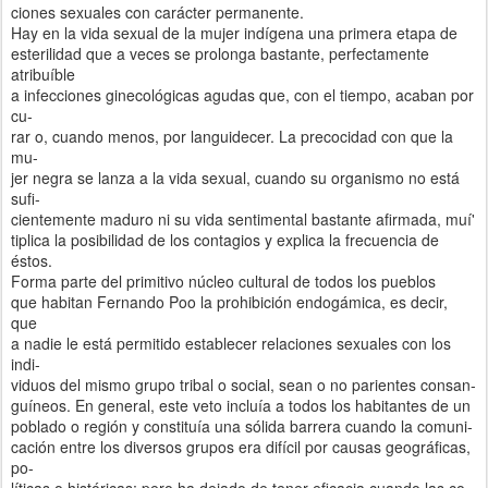
ciones sexuales con carácter permanente.
Hay en la vida sexual de la mujer indígena una primera etapa de
esterilidad que a veces se prolonga bastante, perfectamente
atribuíble
a infecciones ginecológicas agudas que, con el tiempo, acaban por
cu-
rar o, cuando menos, por languidecer. La precocidad con que la
mu-
jer negra se lanza a la vida sexual, cuando su organismo no está
sufi-
cientemente maduro ni su vida sentimental bastante afirmada, muí'
tiplica la posibilidad de los contagios y explica la frecuencia de
éstos.
Forma parte del primitivo núcleo cultural de todos los pueblos
que habitan Fernando Poo la prohibición endogámica, es decir,
que
a nadie le está permitido establecer relaciones sexuales con los
indi-
viduos del mismo grupo tribal o social, sean o no parientes consan-
guíneos. En general, este veto incluía a todos los habitantes de un
poblado o región y constituía una sólida barrera cuando la comuni-
cación entre los diversos grupos era difícil por causas geográficas,
po-
líticas o históricas; pero ha dejado de tener eficacia cuando las co-