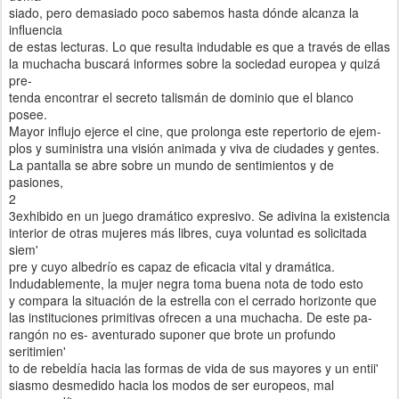
siado, pero demasiado poco sabemos hasta dónde alcanza la
influencia
de estas lecturas. Lo que resulta indudable es que a través de ellas
la muchacha buscará informes sobre la sociedad europea y quizá
pre-
tenda encontrar el secreto talismán de dominio que el blanco
posee.
Mayor influjo ejerce el cine, que prolonga este repertorio de ejem-
plos y suministra una visión animada y viva de ciudades y gentes.
La pantalla se abre sobre un mundo de sentimientos y de
pasiones,
2
3exhibido en un juego dramático expresivo. Se adivina la existencia
interior de otras mujeres más libres, cuya voluntad es solicitada
siem'
pre y cuyo albedrío es capaz de eficacia vital y dramática.
Indudablemente, la mujer negra toma buena nota de todo esto
y compara la situación de la estrella con el cerrado horizonte que
las instituciones primitivas ofrecen a una muchacha. De este pa-
rangón no es- aventurado suponer que brote un profundo
seritimien'
to de rebeldía hacia las formas de vida de sus mayores y un entii'
siasmo desmedido hacia los modos de ser europeos, mal