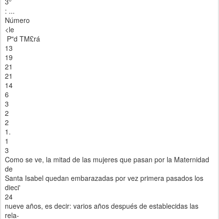
3°
: ...
Número
<le
P"d TM£rá
13
19
21
21
14
6
3
2
2
1.
1
3
Como se ve, la mitad de las mujeres que pasan por la Maternidad
de
Santa Isabel quedan embarazadas por vez primera pasados los
dieci'
24
nueve años, es decir: varios años después de establecidas las
rela-