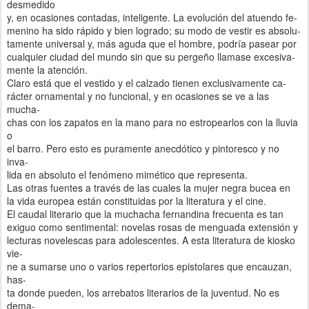
desmedido
y, en ocasiones contadas, inteligente. La evolución del atuendo fe-
menino ha sido rápido y bien logrado; su modo de vestir es absolu-
tamente universal y, más aguda que el hombre, podría pasear por
cualquier ciudad del mundo sin que su pergeño llamase excesiva-
mente la atención.
Claro está que el vestido y el calzado tienen exclusivamente ca-
rácter ornamental y no funcional, y en ocasiones se ve a las
mucha-
chas con los zapatos en la mano para no estropearlos con la lluvia
o
el barro. Pero esto es puramente anecdótico y pintoresco y no
inva-
lida en absoluto el fenómeno mimético que representa.
Las otras fuentes a través de las cuales la mujer negra bucea en
la vida europea están constituidas por la literatura y el cine.
El caudal literario que la muchacha fernandina frecuenta es tan
exiguo como sentimental: novelas rosas de menguada extensión y
lecturas novelescas para adolescentes. A esta literatura de kiosko
vie-
ne a sumarse uno o varios repertorios epistolares que encauzan,
has-
ta donde pueden, los arrebatos literarios de la juventud. No es
dema-