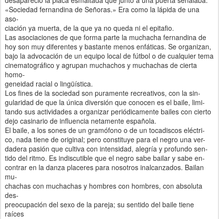
«Sociedad fernandina de Señoras.» Era como la lápida de una
aso-
ciación ya muerta, de la que ya no queda ni el epitafio.
Las asociaciones de que forma parte la muchacha fernandina de
hoy son muy diferentes y bastante menos enfáticas. Se organizan,
bajo la advocación de un equipo local de fútbol o de cualquier tema
cinematográfico y agrupan muchachos y muchachas de cierta
homo-
geneidad racial o lingüística.
Los fines de la sociedad son puramente recreativos, con la sin-
gularidad de que la única diversión que conocen es el baile, limi-
tando sus actividades a organizar periódicamente bailes con cierto
dejo casinario de influencia netamente española.
El baile, a los sones de un gramófono o de un tocadiscos eléctri-
co, nada tiene de original; pero constituye para el negro una ver-
dadera pasión que cultiva con intensidad, alegría y profundo sen-
tido del ritmo. Es indiscutible que el negro sabe bailar y sabe en-
contrar en la danza placeres para nosotros inalcanzados. Bailan
mu-
chachas con muchachas y hombres con hombres, con absoluta
des-
preocupación del sexo de la pareja; su sentido del baile tiene
raíces