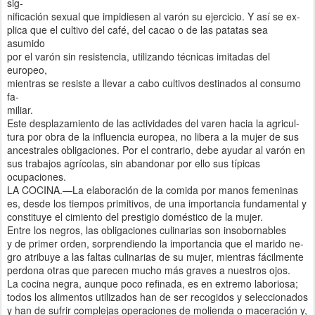
sig-
nificación sexual que impidiesen al varón su ejercicio. Y así se ex-
plica que el cultivo del café, del cacao o de las patatas sea
asumido
por el varón sin resistencia, utilizando técnicas imitadas del
europeo,
mientras se resiste a llevar a cabo cultivos destinados al consumo
fa-
miliar.
Este desplazamiento de las actividades del varen hacia la agricul-
tura por obra de la influencia europea, no libera a la mujer de sus
ancestrales obligaciones. Por el contrario, debe ayudar al varón en
sus trabajos agrícolas, sin abandonar por ello sus típicas
ocupaciones.
LA COCINA.—La elaboración de la comida por manos femeninas
es, desde los tiempos primitivos, de una importancia fundamental y
constituye el cimiento del prestigio doméstico de la mujer.
Entre los negros, las obligaciones culinarias son insobornables
y de primer orden, sorprendiendo la importancia que el marido ne-
gro atribuye a las faltas culinarias de su mujer, mientras fácilmente
perdona otras que parecen mucho más graves a nuestros ojos.
La cocina negra, aunque poco refinada, es en extremo laboriosa;
todos los alimentos utilizados han de ser recogidos y seleccionados
y han de sufrir complejas operaciones de molienda o maceración y,