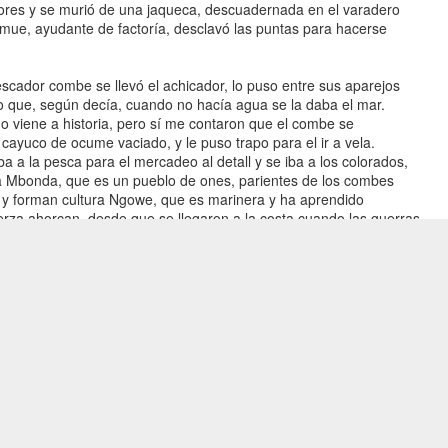
ores y se murió de una jaqueca, descuadernada en el varadero
mue, ayudante de factoría, desclavó las puntas para hacerse
scador combe se llevó el achicador, lo puso entre sus aparejos
 que, según decía, cuando no hacía agua se la daba el mar.
o viene a historia, pero sí me contaron que el combe se
 cayuco de ocume vaciado, y le puso trapo para el ir a vela.
a a la pesca para el mercadeo al detall y se iba a los colorados,
a Mbonda, que es un pueblo de ones, parientes de los combes
 y forman cultura Ngowe, que es marinera y ha aprendido
uerza ahorcan, desde que se llegaron a la costa cuando las guerras
los pueblos agresivos que los echaron de su bosque. El pescador
cu y cuando el viento daba del Sur, pasaba por Mbonda
ba un cuerno de antÍlope gigante dándole sonido de amor porque
ear desde su canoa y sabía que entre el cocotal, en la finca
ría de azadar para sonreír hacia la mar y empezar la espera.
checer con el cayuco colmado de colorados, alguna bipaca
 a esgalla y palometas para la amada. Sus cuñados, a estilo del
 amanecer a Bata, por el caminü de U conde, a vender la cosecha.
n llegab:m los peces frescos y, si el aeropuerto internacional
illos dejaban pudrir el pescado viendo el aterrizaje de los
ando con el tren el agua del Utonde.
us cuñados, ganó dinero y se compró un motor fuera de borda,