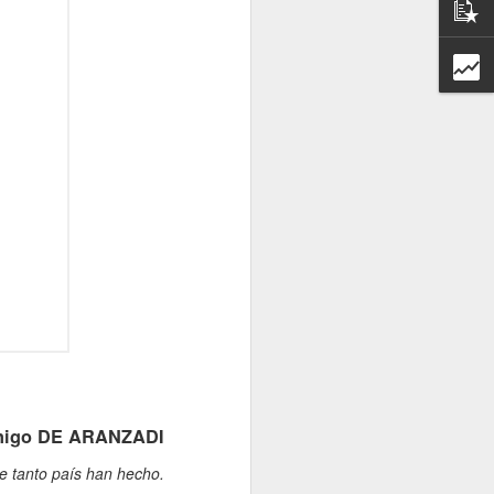
Entrevista con
la revista
Afroféminas
para el articulo
"55 años del
Día
Internacional
Inigo DE ARANZADI
de la
ue tanto país han hecho.
Eliminación de