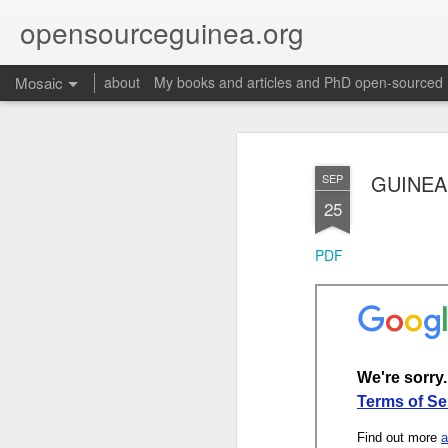
opensourceguinea.org
Mosaic
about
My books and articles and PhD open-sourced
GUINEA 
SEP
25
PDF
Martino,