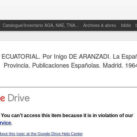
Catalogue/Inventario AGA, NAE, TNA...
Archives & abrev.
biblio
ECUATORIAL. Por Inigo DE ARANZADI. La Españ
Provincia. Publicaciones Españolas. Madrid. 196