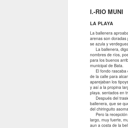
Bellaterra.
I.-RIO MUNI
(2025) “Proto-
petroestado:
LA PLAYA
Especulación y
conflictos
La ballenera aproaba
petroleros en el
arenas son doradas po
nacimiento de la
se azula y verdeguea 
geopolítica en la
La ballenera, digo,
Guinea Ecuatorial
nombres de ríos, poe
independiente,
para los buenos arri
1969-1977,” In
municipal de Bata.
Proceso y legado
El fondo rascaba qui
de la
de la calle para alca
descolonización
aparejaban los tipoys
española en
y así a la propina la
playa. sentados en t
África: Tomo I.
Después del trasiego
ballenera, que se q
del chiringuito aso
Pero la recepción s
largo, muy fuerte, m
aun a costa de la bell