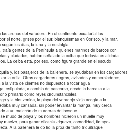
 las arenas del varadero. En el continente ecuatorial las
r el norte, grises por el sur, blanquísimas en Corisco, y la mar,
según los días, la luna y la nostalgia.
 traía gentes de la Península a quienes marinos de barcos con
tas y ciudades, habían señalado la ceiba que todavía es alidada
bos. La ceiba está, por eso, como figura grande en el escudo
lla y, los pasajeros de la ballenera, se ayudaban en los cargadores
nzar la orilla. Otros cargadores negros, avisados y comerciadores,
 a la vista de clientes no dispuestos a tocar agua
rga, estipulada, a cambio de pasearse, desde la barcaza a la
rono primario como reyes circunstanciales.
 y la bienvenida, la playa del veradejo viejo acogía a la
uedaba muy cansada, sin poder levantar la manga, muy cerca
mado a un malecón de m.aderas del bosque.
e mudó de playa y los nombres hicieron un muelle muy
uy macizo, para ganar eficacia -riqueza, comodidad, tiempo-
eza. A la ballenera le do lío la proa de tanto triquitraque