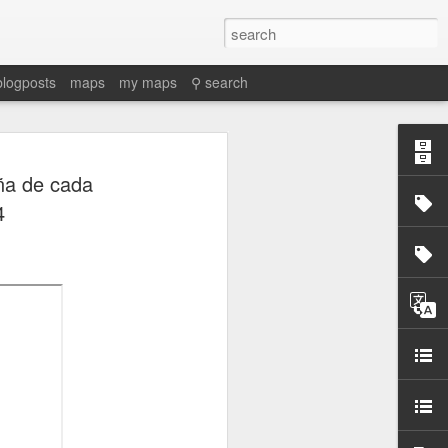
blogposts
maps
my maps
⚲ search
a de cada
4