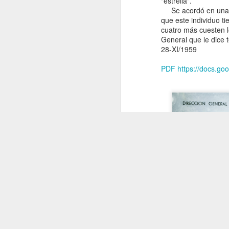
"estrella".
Se acordó en una de 
que este individuo ti
cuatro más cuesten l
General que le dice 
28-XI/1959
A historical and
PDF https://docs.g
ethnographic
note to my
piece "The War
on Smugglers"
published in
africasacountry.
com/2018/02/th
e-war-on-
smugglers/
A historical and
ethnographic note
to my "The War on
Smugglers",
Africasacountry.co
m