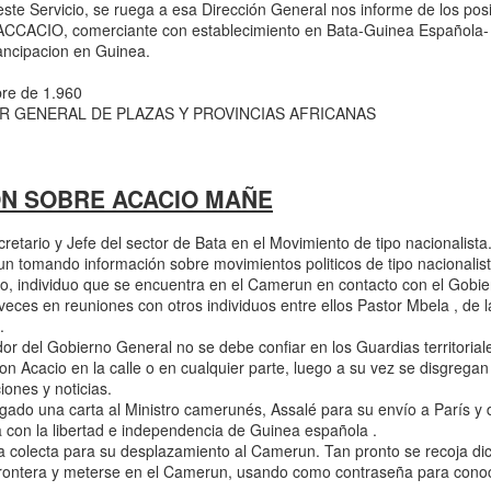
 este Servicio, se ruega a esa Dirección General nos informe de los po
 las disposiciones
CCACIO, comerciante con establecimiento en Bata-Guinea Española- q
ional de los
ancipacion en Guinea.
s promover el
a contribución de la
bre de 1.960
OR GENERAL DE PLAZAS Y PROVINCIAS AFRICANAS
N SOBRE ACACIO MAÑE
cretario y Jefe del sector de Bata en el Movimiento de tipo nacionalista
omando información sobre movimientos politicos de tipo nacionalista
vo, individuo que se encuentra en el Camerun en contacto con el Gobi
es en reuniones con otros individuos entre ellos Pastor Mbela , de la
.
 del Gobierno General no se debe confiar en los Guardias territorial
on Acacio en la calle o en cualquier parte, luego a su vez se disgreg
ciones y noticias.
 una carta al Ministro camerunés, Assalé para su envío a París y de 
a con la libertad e independencia de Guinea española .
olecta para su desplazamiento al Camerun. Tan pronto se recoja dic
frontera y meterse en el Camerun, usando como contraseña para conoc