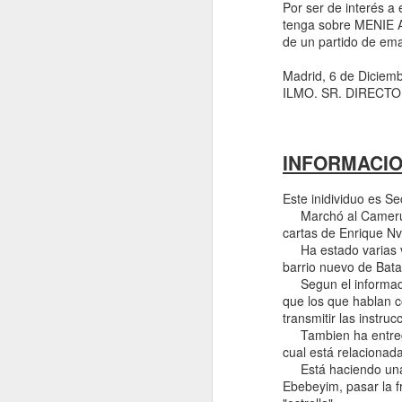
Por ser de interés a
Nerea de Ara: Una de
tenga sobre MENIE A
del Decenio Internac
de un partido de em
Afrodescendientes e
conocimiento sobre l
Madrid, 6 de Diciem
historia y cultura a
ILMO. SR. DIRECT
INFORMACIO
Este inidividuo es Se
Marchó al Camerun t
cartas de Enrique N
Ha estado varias vec
barrio nuevo de Bata
Segun el informador
que los que hablan c
transmitir las instruc
Tambien ha entregado
cual está relacionad
Está haciendo una c
Ebebeyim, pasar la 