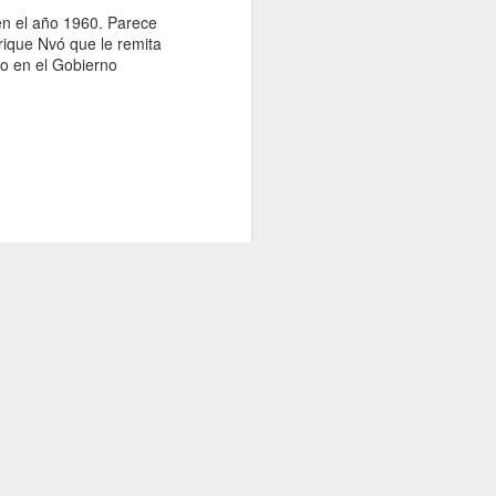
en el año 1960. Parece
nrique Nvó que le remita
go en el Gobierno
Report of the
Enrique
Special
Martino (2017)
Committee on
“Dash-
the Situation
peonage: The
with regard to
contradictions
the
of debt
Implementation
bondage in the
of the
colonial
Declaration on
plantations of
the Granting of
Fernando Pó,”
Independence
Africa, 87(1):
to Colonial
53-78,
Countries and
doi.org/10.1017
Peoples (UN.
/S0001972016
Special
000693
Committee of
#Twitterabstract:
24 (1963 : New
dash in dashes
York)