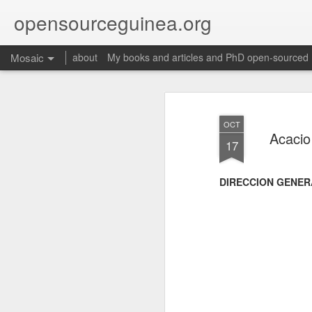
opensourceguinea.org
Mosaic
about
My books and articles and PhD open-sourced
OCT
Acacio
17
DIRECCION GENER