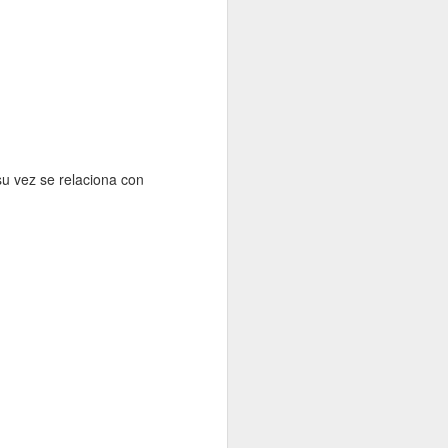
Maestro. Barcelona: Bellaterra.
(2025) “Proto-petroestado: Especulación y
conflictos petroleros en el nacimiento de
la geopolítica en la Guinea Ecuatorial
independiente, 1969-1977,” In Proceso y
legado de la descolonización española en
África: Tomo I.
u vez se relaciona con