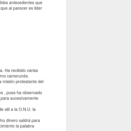
sibles antecedentes que
ue al parecer es lider
.
. Ha recibido varias
erno camerunés.
 misión protestante del
es , pues ha observado
an para sucesívamente
alli a la O.N.U. la
ho dinero saldrá para
imiento la palabra