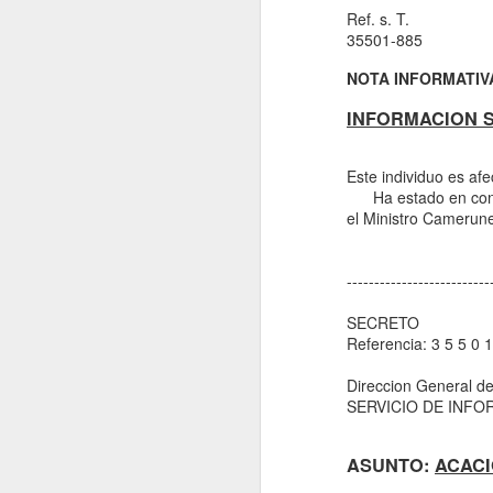
Ref. s. T.
35501-885
NOTA INFORMATIV
INFORMACION 
Este individuo es afe
Ha estado en contac
el Ministro Camerun
--------------------------
Entrevista con la 
SECRETO
para el articulo "
Referencia: 3 5 5 0 1
Internacional de l
Discriminación Ra
Direccion General d
SERVICIO DE INF
citas incluida
aqui https://afrofem
5-anos-del-dia-intern
ASUNTO:
ACAC
eliminacion-de-la-dis