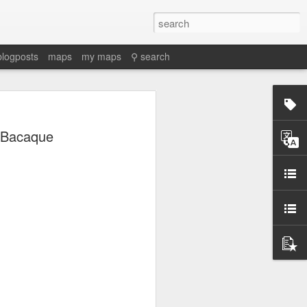
blogposts
maps
my maps
⚲ search
 Bacaque
Martino, Enrique. 2025. “Proto-
petroestado: Especulación y
conflictos petroleros en el
nacimiento de la geopolítica en la
Guinea Ecuatorial independiente,
1969-1977.” In Proceso y legado de
la descolonización española en
África, edited by Gonzalo Álvarez
Chillida and Juan Ignacio Castien