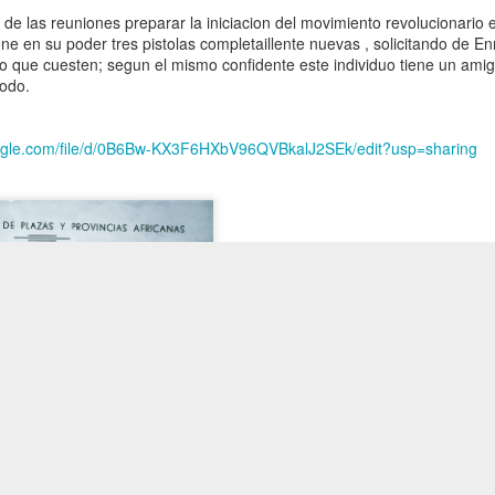
las reuniones preparar la iniciacion del movimiento revolucionario 
ene en su poder tres pistolas completaillente nuevas , solicitando de E
o que cuesten; segun el mismo confidente este individuo tiene un ami
todo.
oogle.com/file/d/0B6Bw-KX3F6HXbV96QVBkalJ2SEk/edit?usp=sharing