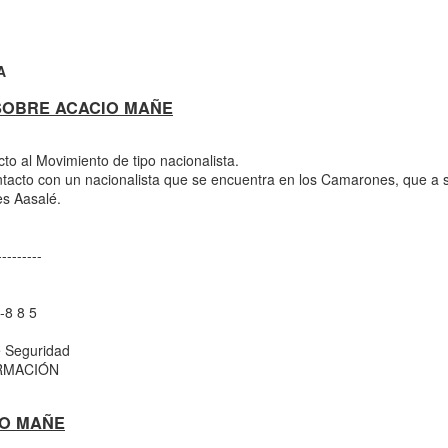
A
SOBRE ACACIO MAÑE
cto al Movimiento de tipo nacionalista.
to con un nacionalista que se encuentra en los Camarones, que a s
es Aasalé.
---------
revista Afroféminas
55 años del Día
-8 8 5
a Eliminación de la
cial"
e Seguridad
ORMACIÓN
inas.com/2021/03/21/5
acional-de-la-
IO MAÑE
criminacion-racial/