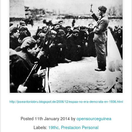
http://joseantoniobru.blogspot.de/2006/12/espaa-no-era-demcrata-en-1936.html
Posted
11th January 2014
by
opensourceguinea
Labels:
19thc
Prestacion Personal