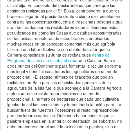
oficial dijo: En concepto del declarante es que cree que las
gestiones realizadas por el Sr. Buiza. contribuyeron a que los
braceros llegaran al precio de ciento o ciento diez pesetas en
contra de las doscientas cincuenta o trescientas pesetas a que
eran facturados por los reclutadores y que sintiendose estos
perjudicados así como las Casas que estaban acostumbradas
ser las unicas receptoras de estos braceros empleados
muchas veces en un concepto comercial más que agrícola
hicieron una labor disolvente con objeto de evitar que la
Camara consolidara su Junta de recluta pués
dentro del
Programa de la misma estaba el crear
una Casa en Bata y
otros puntos del Continente para fomentar la recluta en forma
más legal y beneficiosa a todos los agricultores de un modo
proporcional .=El escaso número de braceros que podian
reclutarse en Bata para las necesidades generales de la
agricultura de la Isla fue lo que aconsejo a la Camara Agrícola
a efectuar esta recluta repartiendolos de un modo
proporcional al numero de hectareas que cada uno cultivaba
igualando así las necesidades y fomentando la unión para ir a
buscar fuera de nuestras Posesiones el resto imprescindible
para las labores agrícolas. Debiendo hacer constar que la
palabra empleada en la anterior contestación, de sobornar, no
debe entenderse en el sentido extricto de la palabra, sino en