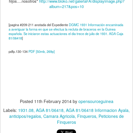
hijos....nosotros"
http://www.bioko.net/galeriaFA/displayimage.php?
album=217&pos=10
[pagina #209-211 anotada del Expediente
DGMC 1931 Información encaminada
a averiguar la forma en que se efectua la recluta de braceros en la Guinea
española. Se iniciaron estas actuaciones el dia trece de julio de 1931. AGA Caja
81/06418
]
pdfp.130-134
PDF [50mb, 269p]
Posted
11th February 2014
by
opensourceguinea
Labels:
1931.08
AGA 81/06418
AGA 81/06418 Informacion Ayala
anticipos/regalos
Camara Agricola
Finqueros
Peticiones de
Finqueros