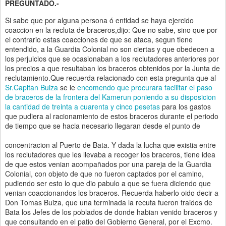
PREGUNTADO.-
Si sabe que por alguna persona ó entidad se haya ejercido
coaccion en la recluta de braceros,dijo: Que no sabe, sino que por
el contrario estas coacciones de que se ataca, segun tiene
entendido, a la Guardia Colonial no son ciertas y que obedecen a
los perjuicios que se ocasionaban a los reclutadores anteriores por
los precios a que resultaban los braceros obtenidos por la Junta de
reclutamiento.Que recuerda relacionado con esta pregunta que al
Sr.Capitan Buiza
se le
encomendo que procurara facilitar el paso
de braceros de la frontera del Kamerun poniendo a su disposicion
la cantidad de treinta a cuarenta y cinco pesetas
para los gastos
que pudiera al racionamiento de estos braceros durante el periodo
de tiempo que se hacia necesario llegaran desde el punto de
concentracion al Puerto de Bata. Y dada la lucha que existia entre
los reclutadores que les llevaba a recoger los braceros, tiene idea
de que estos venian acompañados por una pareja de la Guardia
Colonial, con objeto de que no fueron captados por el camino,
pudiendo ser esto lo que dio pabulo a que se fuera diciendo que
venian coaccionandos los braceros. Recuerda haberlo oido decir a
Don Tomas Buiza, que una terminada la recuta fueron traidos de
Bata los Jefes de los poblados de donde habian venido braceros y
que consultando en el patio del Gobierno General, por el Excmo.