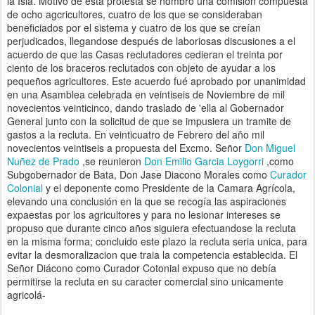
la Isla. Motivo de esta protesta se nombro una comisión compuesta
de ocho agcricultores, cuatro de los que se consideraban
beneficiados por el sistema y cuatro de los que se creían
perjudicados, llegandose después de laboriosas discusiones a el
acuerdo de que las Casas reclutadores cedieran el treinta por
ciento de los braceros reclutados con objeto de ayudar a los
pequeños agricultores. Este acuerdo fué aprobado por unanimidad
en una Asamblea celebrada en veintiseis de Noviembre de mil
novecientos veinticinco, dando traslado de 'ella al Gobernador
General junto con la solicitud de que se impusiera un tramite de
gastos a la recluta. En veinticuatro de Febrero del año mil
novecientos veintiseis a propuesta del Excmo. Señor
Don Miguel
Nuñez de Prado
,se reunieron
Don Emilio Garcia Loygorri
,como
Subgobernador de Bata, Don Jase Diacono Morales como
Curador
Colonial
y el deponente como Presidente de la Camara Agrícola,
elevando una conclusión en la que se recogía las aspiraciones
expaestas por los agricultores y para no lesionar intereses se
propuso que durante cinco años siguiera efectuandose la recluta
en la misma forma; concluido este plazo la recluta seria unica, para
evitar la desmoralizacion que traia la competencia establecida. El
Señor Diácono como Curador Cotonial expuso que no debía
permitirse la recluta en su caracter comercial sino unicamente
agricolá-