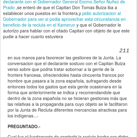
declarante con el Gobernador General Excmo.Señor Nuñez de
Prado
,se enteró de que el Capitan Don Tomas Buiza iba a
establecer unos puestos en la frontera,y
pidio autorizacion al
Gobernador para ver si podia aprovechar esta circunstancia en
beneficio de la recluta en el Kamerun
y que el Gobernador le
autorizo para hablar con el citado Capitan con objeto de que este
pudie a hacer cuanto estuviera
211
en sus manos para favorecer las gestiones de la Junta. La
conversacion que el declarante sostuvo con el Capitan Buiza
verso sobre que podria tratar sobornar a la gente de la
fronters francesa, ofreciendoles hasta cincuenta francos por
hombre que pasara a la zona española, sufragando desde
entonces todos los gastos que esta gente ocasionara en la
forma que anteriormente se indica y recomendandole que
dentro de la zona española no se hicieran gestiones más que
las relativas a la propaganda para cuyo objeto se le facilitaron
por la Junta de Recluta diferentes mercancías atractivas para
los indígenas...-
PREGUNTADO.-
Cual fue el fundamento de combatir la recluta hecha por dicho