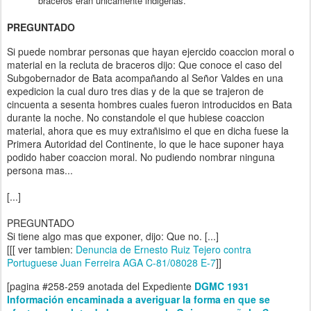
braceros eran unicamente indigenas.
PREGUNTADO
Si puede nombrar personas que hayan ejercido coaccion moral o
material en la recluta de braceros dijo: Que conoce el caso del
Subgobernador de Bata acompañando al Señor Valdes en una
expedicion la cual duro tres dias y de la que se trajeron de
cincuenta a sesenta hombres cuales fueron introducidos en Bata
durante la noche. No constandole el que hubiese coaccion
material, ahora que es muy extrañisimo el que en dicha fuese la
Primera Autoridad del Continente, lo que le hace suponer haya
podido haber coaccion moral. No pudiendo nombrar ninguna
persona mas...
[...]
PREGUNTADO
Si tiene algo mas que exponer, dijo: Que no. [...]
[[[ ver tambien:
Denuncia de Ernesto Ruiz Tejero contra
Portuguese Juan Ferreira AGA C-81/08028 E-7
]]
[
pagina #258-259 anotada del Expediente
DGMC 1931
Información encaminada a averiguar la forma en que se