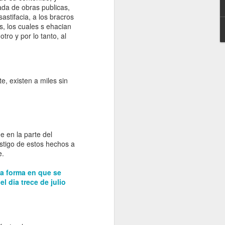
ada de obras publicas,
astifacia, a los bracros
, los cuales s ehacian
ro y por lo tanto, al
e, existen a miles sin
e en la parte del
Entrevista con
stigo de estos hechos a
la revista
e.
Afroféminas
para el articulo
a forma en que se
"55 años del
l dia trece de julio
Día
Internacional
de la
Eliminación de