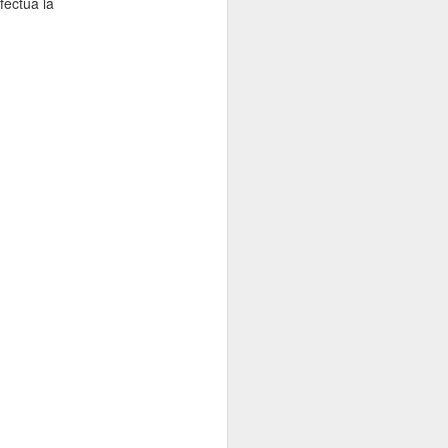
la
ectua la
Discriminación
Racial"
citas incluida
aqui https://afrofe
minas.com/2021/0
3/21/55-anos-del-
dia-internacional-
de-la-eliminacion-
de-la-
discriminacion-
racial/
Nerea de Ara: Una
de las
disposiciones del
Decenio
Internacional de
los
Afrodescendientes
es promover el
conocimiento