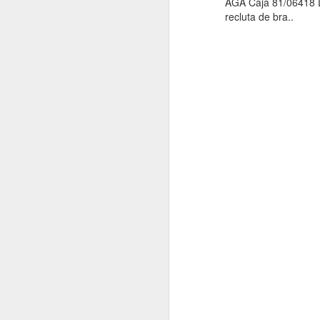
AGA Caja 81/06418 D
recluta de bra..