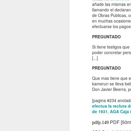
Maestro. Barcelona
añade las mismas en 
llamando el declarant
(2025) “Proto-petroe
de Obras Publicas, c
conflictos petroleros
en muchas ocasiones 
la geopolítica en la 
efectuarse los pagos
independiente, 1969-
legado de la descolo
PREGUNTADO
África: Tomo I.
Si tiene testigos que
poder concretar per
[...]
PREGUNTADO
Que mas tiene que ex
kamerun se lleva beb
Don Javier Beerra, p
[
pagina #234 anotad
efectua la recluta 
de 1931. AGA Caja 
PDF [50m
pdfp.149