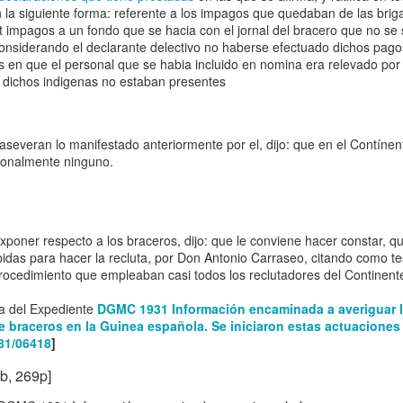
: Bellaterra.
la siguiente forma: referente a los impagos que quedaban de las brig
 impagos a un fondo que se hacia con el jornal del bracero que no se s
stado: Especulación y
onsiderando el declarante delectivo no haberse efectuado dichos pagos
 en el nacimiento de
en que el personal que se habia incluido en nomina era relevado por ot
Guinea Ecuatorial
 dichos indigenas no estaban presentes
1977,” In Proceso y
nización española en
 aseveran lo manifestado anteriormente por el, dijo: que en el Contínent
sonalmente ninguno.
poner respecto a los braceros, dijo: que le conviene hacer constar, qu
idas para hacer la recluta, por Don Antonio Carraseo, citando como te
rocedimiento que empleaban casi todos los reclutadores del Continent
a del Expediente
DGMC 1931 Información encaminada a averiguar l
de braceros en la Guinea española. Se iniciaron estas actuaciones e
81/06418
]
b, 269p]