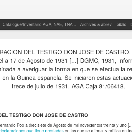
Catalogue/Inventario AGA, NAE, TNA...
Archives & abrev.
biblio
RACION DEL TESTIGO DON JOSE DE CASTRO, 
el a 17 de Agosto de 1931 [...] DGMC, 1931, Info
nada a averiguar la forma en que se efectua la re
 en la Guinea española. Se iniciaron estas actuaci
2025. “Proto-
trece de julio de 1931. AGA Caja 81/06418.
culación y
os en el
eopolítica en la
 independiente,
oceso y legado de
DEL TESTIGO DON JOSE DE CASTRO
n española en
 Gonzalo Álvarez
rnando Poo a diecisiete de Agosto de mil novecientos treinta y uno [...
 Ignacio Castien
 declaraciones que tiene prestadas
en las que se afirma, y ratifica en t