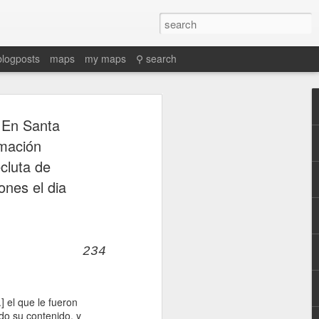
blogposts
maps
my maps
⚲ search
En Santa
rmación
cluta de
ones el dia
234
] el que le fueron
odo su contenido, y