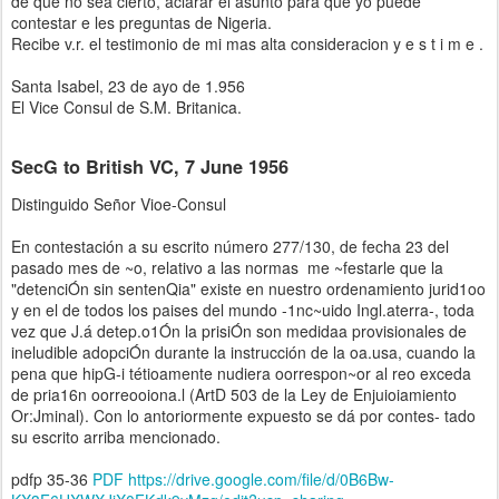
de que no sea cierto, aclarar el asunto para que yo puede
contestar e les preguntas de Nigeria.
Recibe v.r. el testimonio de mi mas alta consideracion y e s t i m e .
Santa Isabel, 23 de ayo de 1.956
El Vice Consul de S.M. Britanica.
SecG to British VC, 7 June 1956
Distinguido Señor Vioe-Consul
En contestación a su escrito número 277/130, de fecha 23 del
pasado mes de ~o, relativo a las normas me ~festarle que la
"detenciÓn sin sentenQia" existe en nuestro ordenamiento jurid1oo
y en el de todos los paises del mundo -1nc~uido Ingl.aterra-, toda
vez que J.á detep.o1Ón la prisiÓn son medidaa provisionales de
ineludible adopciÓn durante la instrucción de la oa.usa, cuando la
pena que hipG-i tétioamente nudiera oorrespon~or al reo exceda
de pria16n oorreooiona.l (ArtD 503 de la Ley de Enjuioiamiento
Or:Jminal). Con lo antoriormente expuesto se dá por contes- tado
su escrito arriba mencionado.
pdfp 35-36
PDF https://drive.google.com/file/d/0B6Bw-