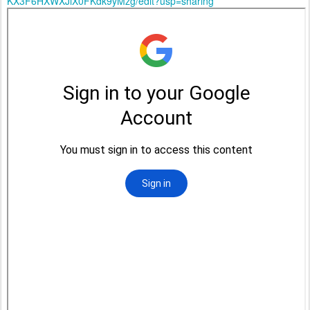
KX3F6HXWXJiX0FKdk9yMzg/edit?usp=sharing