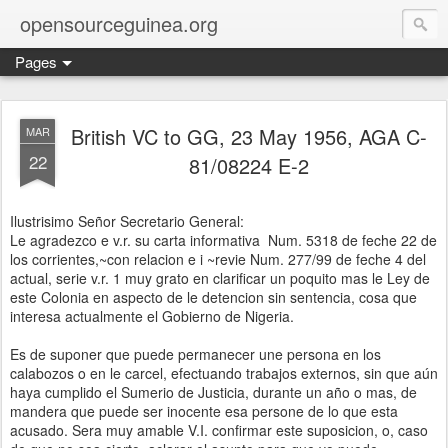
opensourceguinea.org
Pages
British VC to GG, 23 May 1956, AGA C-
MAR
22
81/08224 E-2
Ilustrisimo Señor Secretario General:
Le agradezco e v.r. su carta informativa Num. 5318 de feche 22 de
los corrientes,~con relacion e i ~revie Num. 277/99 de feche 4 del
actual, serie v.r. 1 muy grato en clarificar un poquito mas le Ley de
este Colonia en aspecto de le detencion sin sentencia, cosa que
interesa actualmente el Gobierno de Nigeria.
Es de suponer que puede permanecer une persona en los
calabozos o en le carcel, efectuando trabajos externos, sin que aún
haya cumplido el Sumerio de Justicia, durante un año o mas, de
mandera que puede ser inocente esa persone de lo que esta
acusado. Sera muy amable V.I. confirmar este suposicion, o, caso