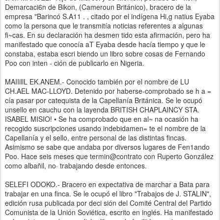
Demarcaci6n de Bikon, (Cameroun Británico), bracero de la
empresa "Barincó S.A11 . , citado por el indígena Hi,g natius Eyaba
como la persona que le transmitía noticias referentes a algunas
fi~cas. En su declaración ha desmen tido esta afirmación, pero ha
manifestado que conocía aT Eyaba desde hacía tiempo y que le
constaba, estaba escri biendo un libro sobre cosas de Fernando
Poo con inten - ción de publicarlo en Nigeria.
MAIIillL EK.ANEM.- Conocido también por el nombre de LU
CH.AEL MAC-LLOYD. Detenido por haberse-comprobado se h a =
cía pasar por catequista de la Capellanía Británica. Se le ocupó
unsello en cauchu con la layenda BRITISH CHAPLAINCY STA.
ISABEL MISIO! • Se ha comprobado que en al~ na ocasión ha
recogido suscripciones usando indebidamen= te el nombre de la
Capellanía y el sello, entre personal de las distintas fincas.
Asimismo se sabe que andaba por diversos lugares de Fen1ando
Poo. Hace seis meses que termin@contrato con Ruperto González
como albañil, no· trabajando desde entonces.
SELEFI ODOKO.- Bracero en expectativa de marchar a Bata para
trabajar en una finca. Se le ocupó el libro "Trabajos de J. STALIN",
edición rusa publicada por deci sión del Comité Central del Partido
Comunista de la Unión Soviética, escrito en inglés. Ha manifestado