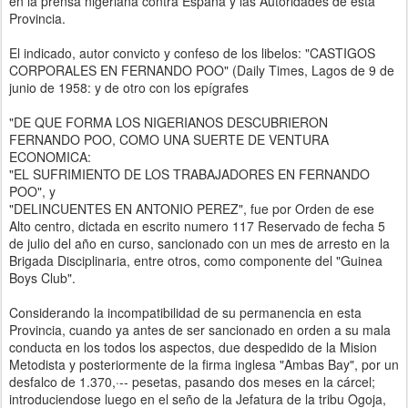
en la prensa nigeriana contra España y las Autoridades de esta
Provincia.
El indicado, autor convicto y confeso de los libelos: "CASTIGOS
CORPORALES EN FERNANDO POO" (Daily Times, Lagos de 9 de
junio de 1958: y de otro con los epígrafes
"DE QUE FORMA LOS NIGERIANOS DESCUBRIERON
FERNANDO POO, COMO UNA SUERTE DE VENTURA
ECONOMICA:
"EL SUFRIMIENTO DE LOS TRABAJADORES EN FERNANDO
POO", y
"DELINCUENTES EN ANTONIO PEREZ", fue por Orden de ese
Alto centro, dictada en escrito numero 117 Reservado de fecha 5
de julio del año en curso, sancionado con un mes de arresto en la
Brigada Disciplinaria, entre otros, como componente del "Guinea
Boys Club".
Considerando la incompatibilidad de su permanencia en esta
Provincia, cuando ya antes de ser sancionado en orden a su mala
conducta en los todos los aspectos, due despedido de la Mision
Metodista y posteriormente de la firma inglesa "Ambas Bay", por un
desfalco de 1.370,·-- pesetas, pasando dos meses en la cárcel;
introduciendose luego en el seño de la Jefatura de la tribu Ogoja,