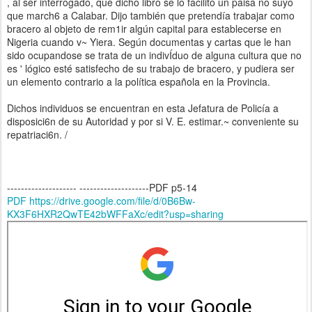
, al ser interrogado, que dicho libro se lo facilitó un paisa no suyo
que march6 a Calabar. Dijo también que pretendía trabajar como
bracero al objeto de rem1ir algún capital para establecerse en
Nigeria cuando v~ Yiera. Según documentas y cartas que le han
sido ocupandose se trata de un indivÍduo de alguna cultura que no
es ' lógico esté satisfecho de su trabajo de bracero, y pudiera ser
un elemento contrario a la política española en la Provincia.
Dichos individuos se encuentran en esta Jefatura de Policía a
disposici6n de su Autoridad y por si V. E. estimar.~ conveniente su
repatriaci6n. /
-------------------- --------------------PDF p5-14
PDF https://drive.google.com/file/d/0B6Bw-
KX3F6HXR2QwTE42bWFFaXc/edit?usp=sharing