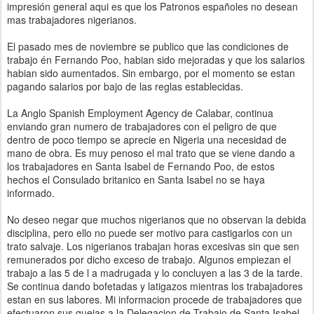
impresión general aqui es que los Patronos españoles no desean
mas trabajadores nigerianos.
El pasado mes de noviembre se publico que las condiciones de
trabajo én Fernando Poo, habian sido mejoradas y que los salarios
habian sido aumentados. Sin embargo, por el momento se estan
pagando salarios por bajo de las reglas establecidas.
La Anglo Spanish Employment Agency de Calabar, continua
enviando gran numero de trabajadores con el peligro de que
dentro de poco tiempo se aprecie en Nigeria una necesidad de
mano de obra. Es muy penoso el mal trato que se viene dando a
los trabajadores en Santa Isabel de Fernando Poo, de estos
hechos el Consulado britanico en Santa Isabel no se haya
informado.
No deseo negar que muchos nigerianos que no observan la debida
disciplina, pero ello no puede ser motivo para castigarlos con un
trato salvaje. Los nigerianos trabajan horas excesivas sin que sen
remunerados por dicho exceso de trabajo. Algunos empiezan el
trabajo a las 5 de l a madrugada y lo concluyen a las 3 de la tarde.
Se continua dando bofetadas y latigazos mientras los trabajadores
estan en sus labores. Mi informacion procede de trabajadores que
efectuaron sus quejas a la Delegacion de Trabajo de Santa Isabel