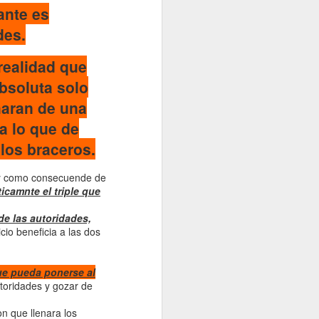
la
ante es
Discriminación
Racial"
des.
citas incluida
realidad que
aqui https://afrofe
minas.com/2021/0
bsoluta solo
3/21/55-anos-del-
haran de una
dia-internacional-
a lo que de
de-la-eliminacion-
de-la-
los braceros.
discriminacion-
racial/
 y como consecuende de
icamnte el triple que
Nerea de Ara: Una
de las
de las autoridades,
disposiciones del
icio beneficia a las dos
Decenio
Internacional de
los
que pueda ponerse al
Afrodescendientes
utoridades y gozar de
es promover el
conocimiento
n que llenara los