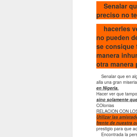
Bellaterra.
Senalar que 
preciso no t
(2025) “Proto-
petroestado:
Especulación y
hacerles ver
conflictos
no pueden de
petroleros en el
nacimiento de la
se consique 
geopolítica en la
manera inhum
Guinea Ecuatorial
otra manera 
independiente,
1969-1977,” In
Proceso y legado
Senalar que en algu
de la
alla una gran miseri
descolonización
en Nigeria.
española en
Hacer ver que tamp
sino solamente que
África: Tomo I.
COlonias
RELACION CON LOS
Utilizar las amista
frente de nuestra o
prestigio para que a
Encontrada la person