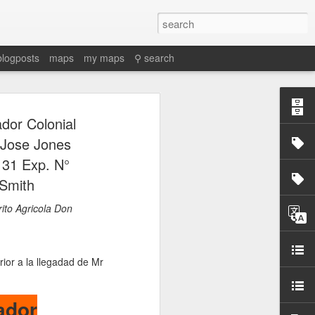
blogposts
maps
my maps
⚲ search
ador Colonial
 Jose Jones
131 Exp. N°
 Smith
rito Agricola Don
ior a la llegadad de Mr
rador