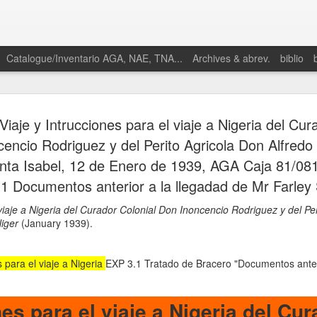
Catalogue/Inventario AGA, NAE, TNA...
Archives & abrev.
biblio
Viaje y Intrucciones para el viaje a Nigeria del Cur
encio Rodriguez y del Perito Agricola Don Alfredo
anta Isabel, 12 de Enero de 1939, AGA Caja 81/08
 1 Documentos anterior a la llegadad de Mr Farley
viaje a Nigeria del Curador Colonial Don Inoncencio Rodriguez y del Pe
iger
(January 1939).
 para el viaje a Nigeria
EXP 3.1 Tratado de Bracero "Documentos anter
es para el viaje a Nigeria del Cu