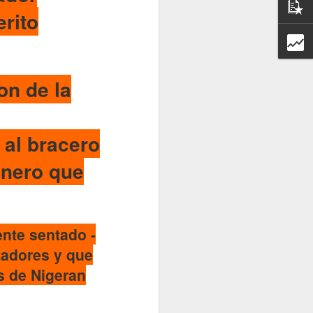
rito
on de la
 al bracero
inero que
Entrevista con
la revista
Afroféminas
ente sentado -
para el articulo
"55 años del
tadores y que
Día
s de Nigeran
Internacional
de la
Eliminación de