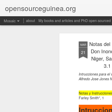
opensourceguinea.org
Mosaic
about
My books and articles and PhD open-sourced
Notas del 
MAR
Don Inonc
21
Niger, S
3.1
Intrucciones para el 
Alfredo Jose Jones N
Notas y Instrucciones
Farley Smith", 1
Intruccion
Martino,