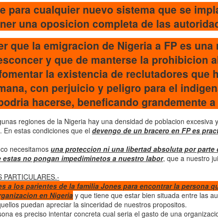
para cualquier nuevo sistema que se impl
ener una oposicion completa de las autorida
 que la emigracion de Nigeria a FP es una 
sconcer y que de manterse la prohibicion a
fomentar la existencia de reclutadores que 
ana, con perjuicio y peligro para el indigen
podria hacerse, beneficando grandemente a 
nas regiones de la Nigeria hay una densidad de poblacion excesiva
a. En estas condiciones que el
devengo de un bracero en FP es pract
oco necesitamos
una proteccion ni una libertad absoluta por parte 
 estas no pongan impediminetos a nuestro labor
, que a nuestro ju
 PARTICULARES.-
des a los parientes de la familia Jones para encontrar la persona 
rganizacion en Nigeria
y que tiene que estar bien situada entre las a
quellos puedan apreciar la sinceridad de nuestros propositos.
a es preciso intentar concreta cual seria el gasto de una organizacio