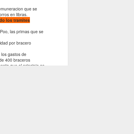
sobre la
contribución de la
 remuneracion que se
historia y cultura a
rros en libras.
do los tramites
 Poo, las primas que se
idad por bracero
 los gastos de
 de 400 braceros
enta que al principio se
milar a esta
Enrique Martino (2017) “Dash-
peonage: The contradictions of debt
bondage in the colonial plantations
of Fernando Pó,” Africa, 87(1): 53-
78,
conocer en Nigeria, por
doi.org/10.1017/S00019720160006
 parte de ello en
93
dio periodistico, una
 estudiarse si
#Twitterabstract: dash in dashes makes
 preferible lo primero.
dashing recruits dash, this
n a FP es evidente la