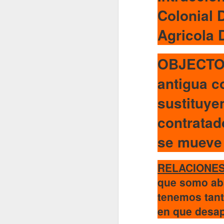
Enrique. 2025.
Colonial 
“Proto-
petroestado:
Especulación y
Agricola 
conflictos
petroleros en el
nacimiento de
OBJECTO D
la geopolítica
en la Guinea
antigua c
Ecuatorial
independiente,
sustituye
1969-1977.” In
Proceso y
contratad
legado de la
descolonizació
se mueve 
n española en
África, edited
by Gonzalo
RELACIONES
Álvarez
que somo abs
Chillida and
Juan Ignacio
tenemos tant
Castien
en que desa
Maestro.
Barcelona: