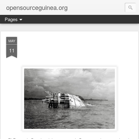
opensourceguinea.org
Pages
MAY
11