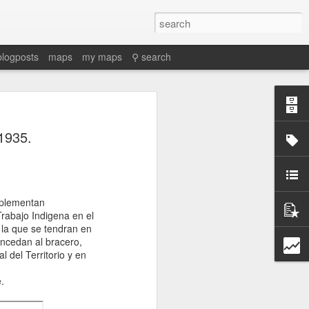
blogposts
maps
my maps
⚲ search
 1935.
Martino, Enrique. 2025. “Proto-
mplementan
petroestado: Especulación y
rabajo Indigena en el
conflictos petroleros en el
 la que se tendran en
nacimiento de la geopolítica en la
oncedan al bracero,
Guinea Ecuatorial independiente,
 del Territorio y en
1969-1977.” In Proceso y legado de
la descolonización española en
.
África, edited by Gonzalo Álvarez
Chillida and Juan Ignacio Castien