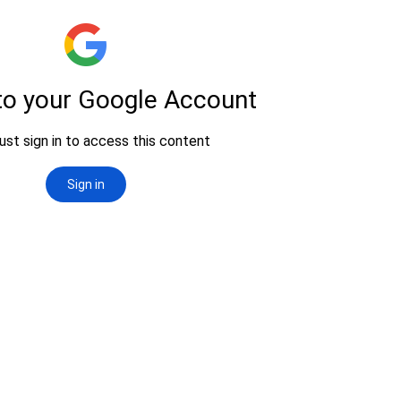
Entrevista con la 
para el articulo "5
Internacional de l
Discriminación Ra
citas incluida
aqui https://afrofem
5-anos-del-dia-intern
eliminacion-de-la-dis