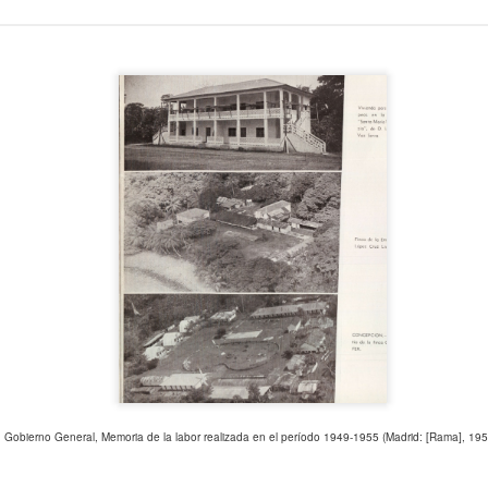
Nerea de Ara: Una de
del Decenio Internaci
Afrodescendientes es
conocimiento sobre la
historia y cultura a
Gobierno General, Memoria de la labor realizada en el período 1949-1955 (Madrid: [Rama], 195