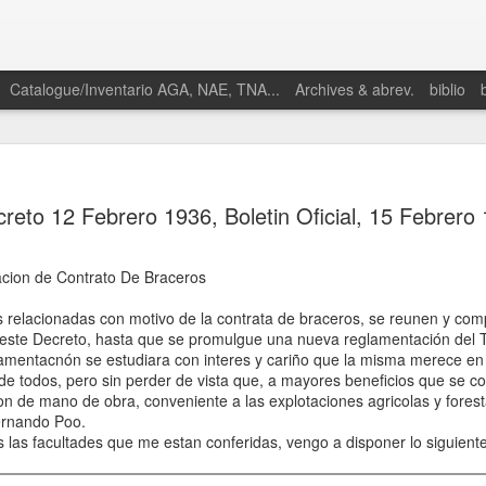
Catalogue/Inventario AGA, NAE, TNA...
Archives & abrev.
biblio
reto 12 Febrero 1936, Boletin Oficial, 15 Febrero
cion de Contrato De Braceros
s relacionadas con motivo de la contrata de braceros, se reunen y co
este Decreto, hasta que se promulgue una nueva reglamentación del T
glamentacnón se estudiara con interes y cariño que la misma merece en
 de todos, pero sin perder de vista que, a mayores beneficios que se c
n de mano de obra, conveniente a las explotaciones agricolas y forestal
Fernando Poo.
las facultades que me estan conferidas, vengo a disponer lo siguiente