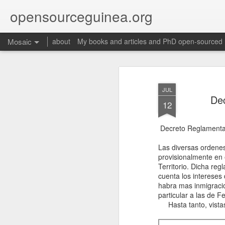
opensourceguinea.org
Mosaic
about
My books and articles and PhD open-sourced
JUL
Dec
12
Decreto Reglamenta
Las diversas ordene
provisionalmente en 
Territorio. Dicha re
cuenta los intereses
habra mas inmigracio
particular a las de 
Hasta tanto, vistas 