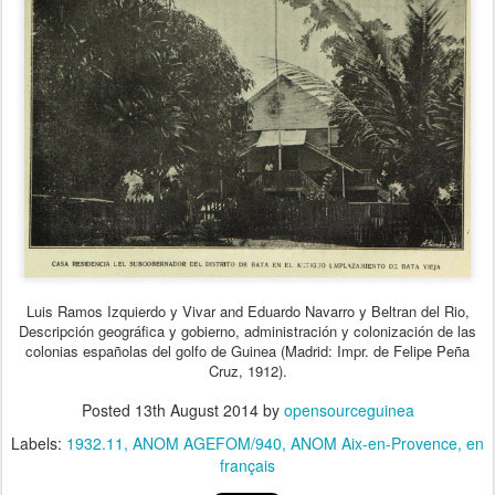
Luis Ramos Izquierdo y Vivar and Eduardo Navarro y Beltran del Rio,
Descripción geográfica y gobierno, administración y colonización de las
colonias españolas del golfo de Guinea (Madrid: Impr. de Felipe Peña
Cruz, 1912).
Posted
13th August 2014
by
opensourceguinea
Labels:
1932.11
ANOM AGEFOM/940
ANOM Aix-en-Provence
en
français