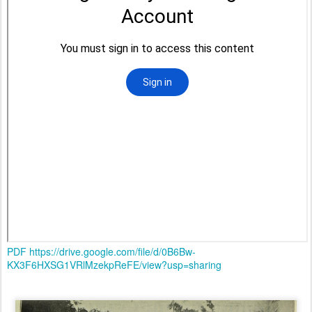
PDF https://drive.google.com/file/d/0B6Bw-
KX3F6HXSG1VRlMzekpReFE/view?usp=sharing