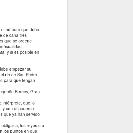
á el número que deba
te de caña tres
Entrevista con la revista Afroféminas
nes que se ordene
para el articulo "55 años del Día
 meñsualidad
Internacional de la Eliminación de la
a, y si es posible en
Discriminación Racial"
citas incluida
 debe empezar su
aqui https://afrofeminas.com/2021/03/21/5
 el río de San Pedro,
5-anos-del-dia-internacional-de-la-
no para que tengan
eliminacion-de-la-discriminacion-racial/
Pequeño Bereby, Gran
Nerea de Ara: Una de las disposiciones
del Decenio Internacional de los
intérprete, que lo
Afrodescendientes es promover el
a, y con él poderse
conocimiento sobre la contribución de la
os que ya han servido
historia y cultura a
obligar a, los reyes o a
n los puntos en que