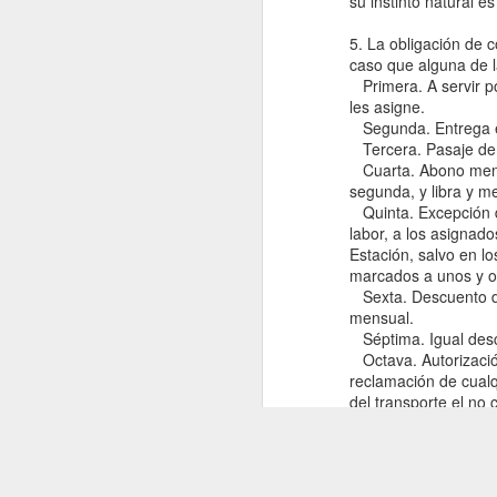
su instinto natural e
published in
africasacountry.com/2018/02/the-
5. La obligación de 
war-on-smugglers/
caso que alguna de la
Primera. A servir po
A historical and ethnographic note to my
les asigne.
"The War on Smugglers",
Segunda. Entrega en
Africasacountry.com
Tercera. Pasaje de i
Cuarta. Abono mensua
It is a new configuration, but as if through
segunda, y libra y me
an astrology of cyclical imperialism, I can
Quinta. Excepción d
predict the almost perfect alignment
labor, a los asignado
between imperial government, the press
Estación, salvo en lo
and the concerned but complacent first
marcados a unos y ot
world citi
Sexta. Descuento de 
mensual.
Séptima. Igual descu
Octava. Autorización
reclamación de cualq
del transporte el no 
impertinencias y pes
prometen.
El comandante, por s
crea, posible para c