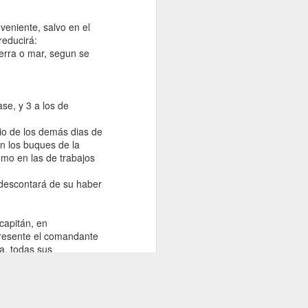
veniente, salvo en el
reducirá:
erra o mar, segun se
se, y 3 a los de
io de los demás dias de
en los buques de la
omo en las de trabajos
 descontará de su haber
capitán, en
presente el comandante
ia, todas sus
ner en cuenta lo que
ntos medios legales
 abandonará