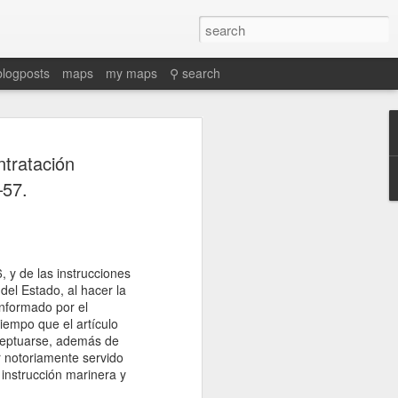
blogposts
maps
my maps
⚲ search
tratación
–57.
, y de las instrucciones
l Estado, al hacer la
informado por el
tiempo que el artículo
xceptuarse, además de
r notoriamente servido
instrucción marinera y