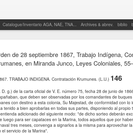
Catalogue/Inventario AGA, NAE, TNA...
Archives & abrev.
biblio
den de 28 septiembre 1867, Trabajo Indígena, Con
rumanes, en Miranda Junco, Leyes Coloniales, 55
146
1867. TRABAJO INDIGENA. Contratación Krumunes. (L.U.)
 D. g.) de la carta oficial de V. E. número 75, fecha 28 de junio de 1866
pañaban, que deben ser observadas por los comandantes de buques de
anes con destino a esta colonia, Su Majestad, de conformidad con lo 
a tenido a bien aprobarlas en todas sus partes, disponiendo al propio 
 entienda adicionado del siguiente modo: "de dicho sorteo deberán e
e luego para ser capataces en la Marina, todos aquellos que por habe
 naval tres meses, convenga a signarlos a la misma para aprovechar la 
 el servicio de la Marina".