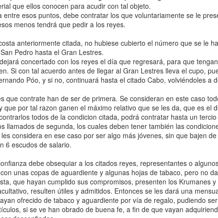
rial que ellos conocen para acudir con tal objeto.
entre esos puntos, debe contratar los que voluntariamente se le pre
 esos menos tendrá que pedir a los reyes.
a costa anteriormente citada, no hubiese cubierto el número que se le 
e San Pedro hasta el Gran Lestres.
ejará concertado con los reyes el día que regresará, para que tenga
en. Si con tal acuerdo antes de llegar al Gran Lestres lleva el cupo, 
rnando Póo, y si no, continuará hasta el citado Cabo, volviéndoles a dec
que contrate han de ser de primera. Se consideran en este caso tod
 y que por tal razon ganen el máximo relativo que se les da, que es el 
ontrarlos todos de la condicion citada, podrá contratar hasta un terci
s llamados de segunda, los cuales deben tener también las condicione
e les considera en ese caso por ser algo más jóvenes, sin que bajen de
n 6 escudos de salario.
sconfianza debe obsequiar a los citados reyes, representantes o alguno
 con unas copas de aguardiente y algunas hojas de tabaco, pero no da
asta, que hayan cumplido sus compromisos, presenten los Krumanes y 
cultativo, resulten útiles y admitidos. Entonces se les dará una mensu
ayan ofrecido de tabaco y aguardiente por vía de regalo, pudiendo se
rtículos, si se ve han obrado de buena fe, a fin de que vayan adquirie