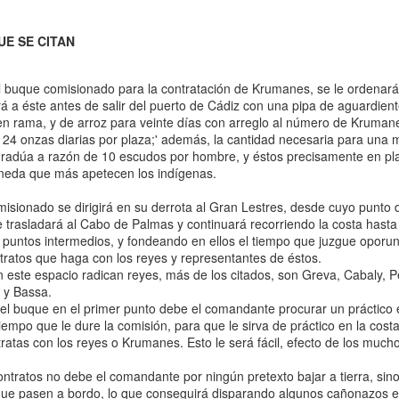
UE SE CITAN
l buque comisionado para la contratación de Krumanes, se le ordenar
rá a éste antes de salir del puerto de Cádiz con una pipa de aguardien
en rama, y de arroz para veinte días con arreglo al número de Kruma
e 24 onzas diarias por plaza;' además, la cantidad necesaria para una
radúa a razón de 10 escudos por hombre, y éstos precisamente en plat
oneda que más apetecen los indígenas.
isionado se dirigirá en su derrota al Gran Lestres, desde cuyo punto
se trasladará al Cabo de Palmas y continuará recorriendo la costa hasta
 puntos intermedios, y fondeando en ellos el tiempo que juzgue oporu
tratos que haga con los reyes y representantes de éstos.
este espacio radican reyes, más de los citados, son Greva, Cabaly, 
 y Bassa.
buque en el primer punto debe el comandante procurar un práctico e 
tiempo que le dure la comisión, para que le sirva de práctico en la cost
ratas con los reyes o Krumanes. Esto le será fácil, efecto de los much
ntratos no debe el comandante por ningún pretexto bajar a tierra, sino 
que pasen a bordo, lo que conseguirá disparando algunos cañonazos e