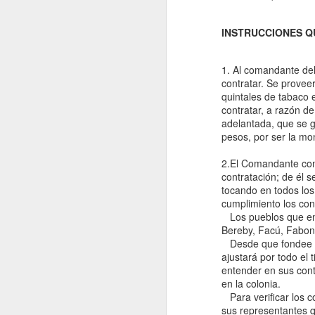
Maestro. Barcelona: Bellaterra.
(2025) “Proto-petroestado: Especulación y
INSTRUCCIONES Q
conflictos petroleros en el nacimiento de
la geopolítica en la Guinea Ecuatorial
1. Al comandante de
independiente, 1969-1977,” In Proceso y
contratar. Se provee
legado de la descolonización española en
quintales de tabaco 
África: Tomo I.
contratar, a razón d
adelantada, que se g
pesos, por ser la m
2.El Comandante com
contratación; de él 
tocando en todos los
cumplimiento los con
Los pueblos que en 
Bereby, Facú, Fabon
Desde que fondee el 
ajustará por todo el 
entender en sus cont
en la colonia.
Para verificar los co
sus representantes 