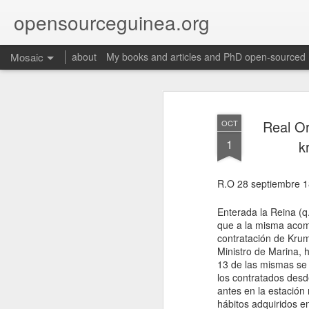
opensourceguinea.org
Mosaic
about
My books and articles and PhD open-sourced
Real Or
OCT
1
k
R.O 28 septiembre 
Martino, Enrique. 2025. “Proto-
petroestado: Especulación y
Enterada la Reina (q.
conflictos petroleros en el
que a la misma acom
nacimiento de la geopolítica en la
contratación de Krum
Guinea Ecuatorial independiente,
Ministro de Marina, h
1969-1977.” In Proceso y legado de
13 de las mismas se
la descolonización española en
los contratados desd
África, edited by Gonzalo Álvarez
antes en la estación
Chillida and Juan Ignacio Castien
hábitos adquiridos en