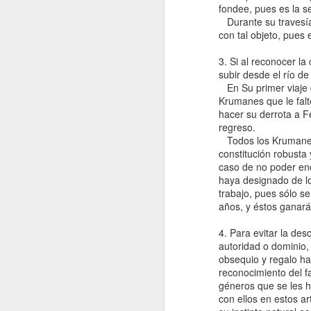
fondee, pues es la se
Durante su travesía 
con tal objeto, pues
3. Si al reconocer l
subir desde el río d
En Su primer viaje d
Krumanes que le falt
hacer su derrota a Fe
regreso.
Todos los Krumanes 
constitución robusta
caso de no poder enc
haya designado de lo
trabajo, pues sólo s
años, y éstos ganará
4. Para evitar la de
autoridad o dominio,
obsequio y regalo h
reconocimiento del fa
géneros que se les h
A historical and ethnographic note to
con ellos en estos a
my piece "The War on Smugglers"