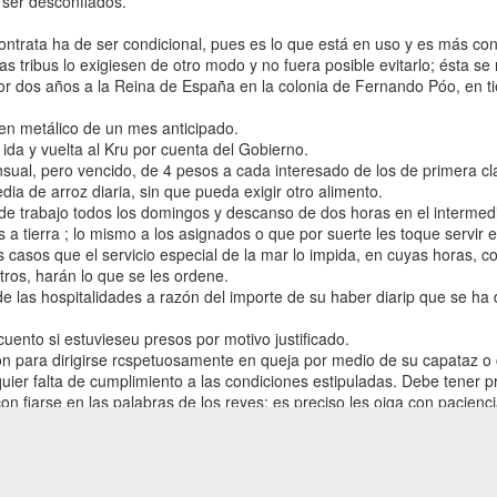
s ser desconfiados.
contrata ha de ser condicional, pues es lo que está en uso y es más con
s tribus lo exigiesen de otro modo y no fuera posible evitarlo; ésta se 
r dos años a la Reina de España en la colonia de Fernando Póo, en ti
 metálico de un mes anticipado.
Report of the
Enrique
da y vuelta al Kru por cuenta del Gobierno.
Special
Martino (2017)
l, pero vencido, de 4 pesos a cada interesado de los de primera cla
Committee on
“Dash-
dia de arroz diaria, sin que pueda exigir otro alimento.
the Situation
peonage: The
e trabajo todos los domingos y descanso de dos horas en el intermed
with regard to
contradictions
s a tierra ; lo mismo a los asignados o que por suerte les toque servir 
the
of debt
s casos que el servicio especial de la mar lo impida, en cuyas horas, c
Implementation
bondage in the
ros, harán lo que se les ordene.
of the
colonial
las hospitalidades a razón del importe de su haber diarip que se ha
Declaration on
plantations of
the Granting of
Fernando Pó,”
ento si estuvieseu presos por motivo justificado.
Independence
Africa, 87(1):
 para dirigirse rcspetuosamente en queja por medio de su capataz o 
to Colonial
53-78,
uier falta de cumplimiento a las condiciones estipuladas. Debe tener 
Countries and
doi.org/10.1017
con fiarse en las palabras de los reyes; es preciso les oiga con pacienc
Peoples (UN.
/S0001972016
adeces, pues su único objeto es sacar el lucro que se proponen sin te
Special
000693
Committee of
u parte, debe ir al mejor logro de su comisión, halagándolos por cua
#Twitterabstract:
24 (1963 : New
errar los conratos y reunir la gente. Conseguido, y dados sus regalos,
dash in dashes
York)