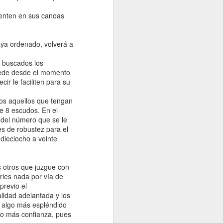
senten en sus canoas
haya ordenado, volverá a
n buscados los
puede desde el momento
ir le faciliten para su
os aquellos que tengan
de 8 escudos. En el
o del número que se le
s de robustez para el
 dieciocho a veinte
s otros que juzgue con
rles nada por vía de
previo el
alidad adelantada y los
r algo más espléndido
ndo más confianza, pues