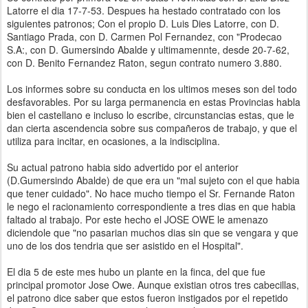
Latorre el dia 17-7-53. Despues ha hestado contratado con los
siguientes patronos; Con el propio D. Luis Dies Latorre, con D.
Santiago Prada, con D. Carmen Pol Fernandez, con "Prodecao
S.A:, con D. Gumersindo Abalde y ultimamennte, desde 20-7-62,
con D. Benito Fernandez Raton, segun contrato numero 3.880.
Los informes sobre su conducta en los ultimos meses son del todo
desfavorables. Por su larga permanencia en estas Provincias habla
bien el castellano e incluso lo escribe, circunstancias estas, que le
dan cierta ascendencia sobre sus compañeros de trabajo, y que el
utiliza para incitar, en ocasiones, a la indisciplina.
Su actual patrono habia sido advertido por el anterior
(D.Gumersindo Abalde) de que era un "mal sujeto con el que habia
que tener cuidado". No hace mucho tiempo el Sr. Fernande Raton
le nego el racionamiento correspondiente a tres dias en que habia
faltado al trabajo. Por este hecho el JOSE OWE le amenazo
diciendole que "no pasarian muchos dias sin que se vengara y que
uno de los dos tendria que ser asistido en el Hospital".
El dia 5 de este mes hubo un plante en la finca, del que fue
principal promotor Jose Owe. Aunque existian otros tres cabecillas,
el patrono dice saber que estos fueron instigados por el repetido