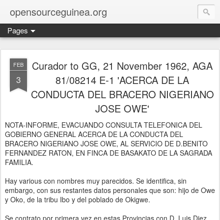
opensourceguinea.org
Pages
Curador to GG, 21 November 1962, AGA
FEB
81/08214 E-1 'ACERCA DE LA
3
CONDUCTA DEL BRACERO NIGERIANO
JOSE OWE'
NOTA-INFORME, EVACUANDO CONSULTA TELEFONICA DEL
GOBIERNO GENERAL ACERCA DE LA CONDUCTA DEL
BRACERO NIGERIANO JOSE OWE, AL SERVICIO DE D.BENITO
FERNANDEZ RATON, EN FINCA DE BASAKATO DE LA SAGRADA
FAMILIA.
Hay various con nombres muy parecidos. Se identifica, sin
embargo, con sus restantes datos personales que son: hijo de Owe
y Oko, de la tribu Ibo y del poblado de Okigwe.
Se contrato por primera vez en estas Provincias con D. Luis Diez