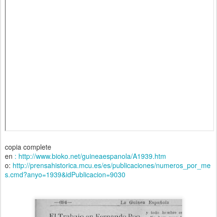
copia complete
en
: http://www.bioko.net/guineaespanola/A1939.htm
o:
http://prensahistorica.mcu.es/es/publicaciones/numeros_por_me
s.cmd?anyo=1939&idPublicacion=9030