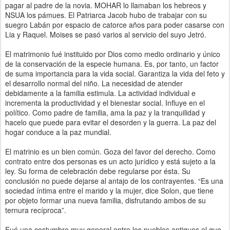
pagar al padre de la novia. MOHAR lo llamaban los hebreos y
NSUA los pámues. El Patriarca Jacob hubo de trabajar con su
suegro Labán por espacio de catorce años para poder casarse con
Lia y Raquel. Moises se pasó varios al servicio del suyo Jetró.
El matrimonio fué instituido por Dios como medio ordinario y único
de la conservación de la especie humana. Es, por tanto, un factor
de suma importancia para la vida social. Garantiza la vida del feto y
el desarrollo normal del niño. La necesidad de atender
debidamente a la familia estimula. La actividad individual e
incrementa la productividad y el bienestar social. Influye en el
político. Como padre de familia, ama la paz y la tranquilidad y
hacelo que puede para evitar el desorden y la guerra. La paz del
hogar conduce a la paz mundial.
El matrinio es un bien común. Goza del favor del derecho. Como
contrato entre dos personas es un acto jurídico y está sujeto a la
ley. Su forma de celebración debe regularse por ésta. Su
conclusión no puede dejarse al antajo de los contrayentes. “Es una
sociedad íntima entre el marido y la mujer, dice Solon, que tiene
por objeto formar una nueva familia, disfrutando ambos de su
ternura recíproca”.
Fué una costumbre muy general entre los pueblos antiguos el que