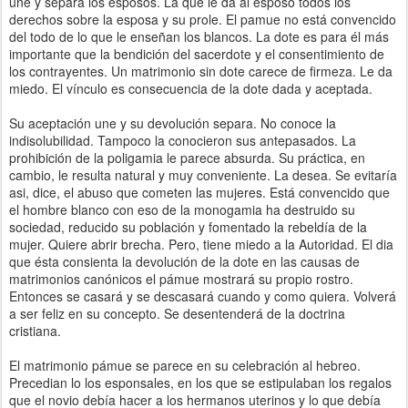
une y separa los esposos. La que le da al esposo todos los
derechos sobre la esposa y su prole. El pamue no está convencido
del todo de lo que le enseñan los blancos. La dote es para él más
importante que la bendición del sacerdote y el consentimiento de
los contrayentes. Un matrimonio sin dote carece de firmeza. Le da
miedo. El vínculo es consecuencia de la dote dada y aceptada.
Su aceptación une y su devolución separa. No conoce la
indisolubilidad. Tampoco la conocieron sus antepasados. La
prohibición de la poligamia le parece absurda. Su práctica, en
cambio, le resulta natural y muy conveniente. La desea. Se evitaría
asi, dice, el abuso que cometen las mujeres. Está convencido que
el hombre blanco con eso de la monogamia ha destruido su
sociedad, reducido su población y fomentado la rebeldía de la
mujer. Quiere abrir brecha. Pero, tiene miedo a la Autoridad. El dia
que ésta consienta la devolución de la dote en las causas de
matrimonios canónicos el pámue mostrará su propio rostro.
Entonces se casará y se descasará cuando y como quiera. Volverá
a ser feliz en su concepto. Se desentenderá de la doctrina
cristiana.
El matrimonio pámue se parece en su celebración al hebreo.
Precedian lo los esponsales, en los que se estipulaban los regalos
que el novio debía hacer a los hermanos uterinos y lo que debía