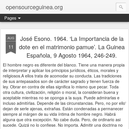
opensourceguinea.org
Pages
José Esono. 1964. ‘La Importancia de la
AUG
dote en el matrimonio pamue’. La Guinea
11
Española, 9 Agosto 1964, 246-249.
El hombre negro es diferente del blanco. Tiene una manera propia
de interpretar y aplicar los principios jurídicos, éticos, morales y
religiosos.A ellos trata de acomodar su conducta. Las tradiciones
de sus antepasados son de carácter sagrado y tienen fuerza de
ley. Obrar en contra de ellas significa lo mismo que pecar. Toda
otra cultura, civilización, religión o moral, la consideran buena y
aceptable mientras no se oponga a la suya. Puede admirarlas e
incluso admitírlas. Depende de las circunstancias. Pero, no por ello'
dejan de serle ajenas, extrañas. Están condenadas a permanecer
siempre al márgen de su vida íntima de hombre negro. Habrá
alguna que otra excepción. No cabe duda. Pero, de ordinario asi
sucede. Quizá no lo confiese. No importa. Admitir una doctrina no